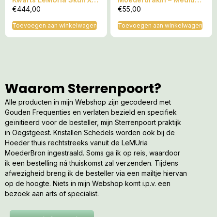
3 – Met Aboriginal Uluru
– 6 cm
€
444,00
€
55,00
Rock Binnenwereld
Toevoegen aan winkelwagen
Toevoegen aan winkelwagen
Waarom Sterrenpoort?
Alle producten in mijn Webshop zijn gecodeerd met
Gouden Frequenties en verlaten bezield en specifiek
geïnitieerd voor de besteller, mijn Sterrenpoort praktijk
in Oegstgeest. Kristallen Schedels worden ook bij de
Hoeder thuis rechtstreeks vanuit de LeMUria
MoederBron ingestraald. Soms ga ik op reis, waardoor
ik een bestelling ná thuiskomst zal verzenden. Tijdens
afwezigheid breng ik de besteller via een mailtje hiervan
op de hoogte. Niets in mijn Webshop komt i.p.v. een
bezoek aan arts of specialist.