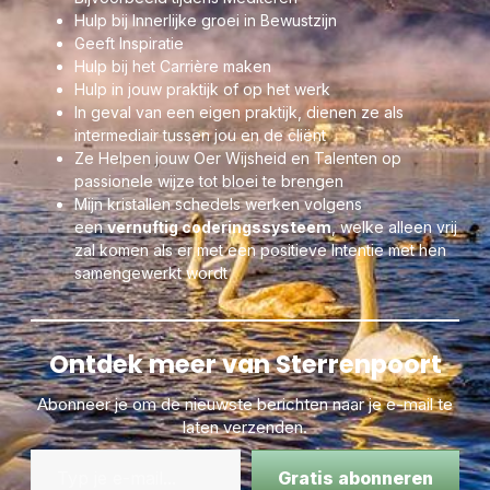
Hulp bij Innerlijke groei in Bewustzijn
Rode jaspis is de meest dynamische en activerende
Geeft Inspiratie
jaspis soort!
Hulp bij het Carrière maken
Zij beschikt over de volgende helende kwaliteiten:
Hulp in jouw praktijk of op het werk
In geval van een eigen praktijk, dienen ze als
Jaspis werkt aardend en beschermend.
intermediair tussen jou en de cliënt
De steen helpt je om doelen waar te maken en ideeën om te
Ze Helpen jouw Oer Wijsheid en Talenten op
zetten in actie.
passionele wijze tot bloei te brengen
Maakt strijdlustig, daadkrachtig, volhardend, vastberaden en
Mijn kristallen schedels werken volgens
helpt je ergens voor 100% voor gaan.
een
vernuftig coderingssysteem
, welke alleen vrij
Jaspis helpt je ook voor jezelf opkomen en geeft moed, maakt
zal komen als er met een positieve Intentie met hen
je weerbaar en assertief en vermindert angst voor conflicten.
samengewerkt wordt
Het maakt oprecht, eerlijk, hulpvaardig en zorgt voor balans in
lichaam, ziel en geest.
TIPS:
Ontdek meer van Sterrenpoort
Bestel ook eens een vitaliserende en anti virale
LeMUria
Aura ULURU Spray
–
te koop in 30 of 100 ml
Abonneer je om de nieuwste berichten naar je e-mail te
Of de
Uluru Rock – Rode Jaspis Healing Essence
laten verzenden.
Roller
met het helende Rode LeMUria Jaspis Bewustzijn
Gratis abonneren