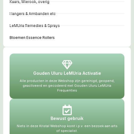
Kaars, Wierook, overig
Hangers & Armbanden etc
LeMUria Remedies & Sprays
Bloemen Essence Rollers
Gouden Uluru LeMUria Activatie
Alle producten in deze Webshop zijn gereinigd, geopend,
geactiveerd en gecodeerd met Gouden Uluru LeMUria
Frequenties
Bewust gebruik
Niets in deze Kristal Webshop komt i.p.v. een bezoek aan arts
of specialist.