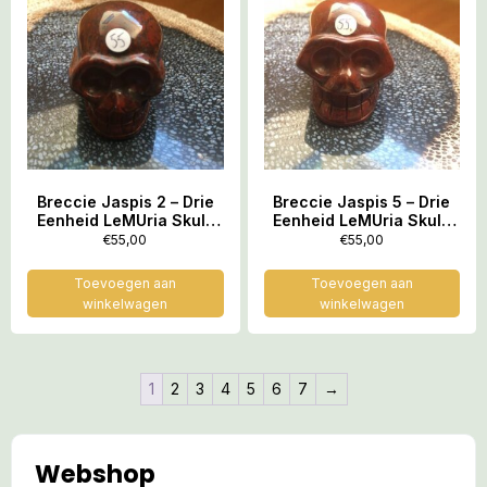
Breccie Jaspis 2 – Drie
Breccie Jaspis 5 – Drie
Eenheid LeMUria Skull:
Eenheid LeMUria Skull:
Uluru Rock – Kata Tjuta –
Uluru Rock – Kata Tjuta –
€
55,00
€
55,00
Atilla = 5.2 x 3.8 x 3.9 cm
Atilla = 5.2 x 3.8 x 3.9 cm
Toevoegen aan
Toevoegen aan
winkelwagen
winkelwagen
1
2
3
4
5
6
7
→
Webshop