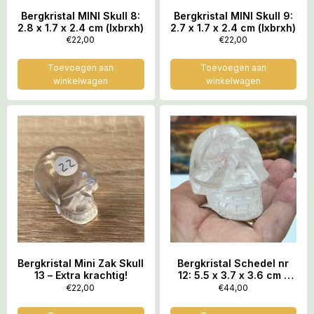
Bergkristal MINI Skull 8:
Bergkristal MINI Skull 9:
2.8 x 1.7 x 2.4 cm (lxbrxh)
2.7 x 1.7 x 2.4 cm (lxbrxh)
€
22,00
€
22,00
Toevoegen aan
Toevoegen aan
winkelwagen
winkelwagen
Bergkristal Mini Zak Skull
Bergkristal Schedel nr
13 – Extra krachtig!
12: 5.5 x 3.7 x 3.6 cm –
108 gr – LeMUria
€
22,00
€
44,00
Wortelras