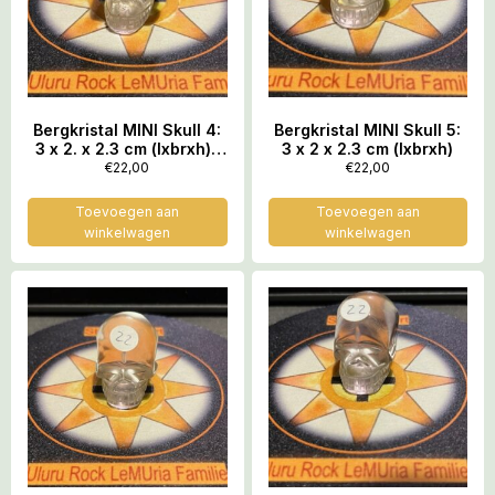
Bergkristal MINI Skull 4:
Bergkristal MINI Skull 5:
3 x 2. x 2.3 cm (lxbrxh)-
3 x 2 x 2.3 cm (lxbrxh)
20 gram
€
22,00
€
22,00
Toevoegen aan
Toevoegen aan
winkelwagen
winkelwagen