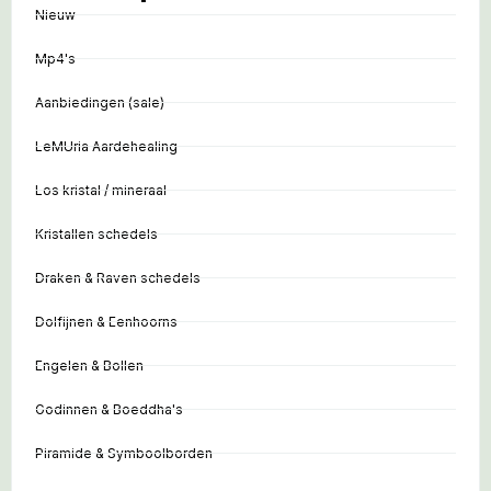
Nieuw
Mp4's
Aanbiedingen (sale)
LeMUria Aardehealing
Los kristal / mineraal
Kristallen schedels
Draken & Raven schedels
Dolfijnen & Eenhoorns
Engelen & Bollen
Godinnen & Boeddha's
Piramide & Symboolborden