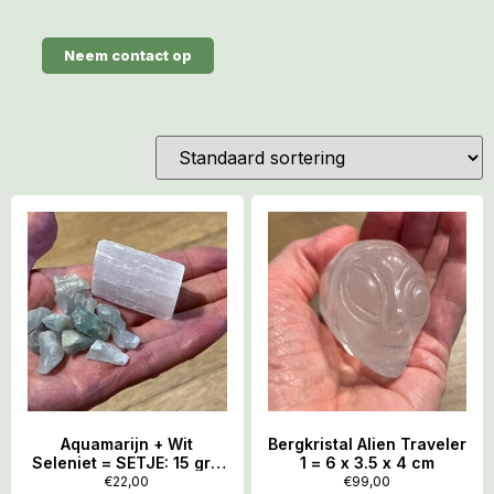
Neem contact op
Aquamarijn + Wit
Bergkristal Alien Traveler
Seleniet = SETJE: 15 gr –
1 = 6 x 3.5 x 4 cm
Moeder Maria
€
22,00
€
99,00