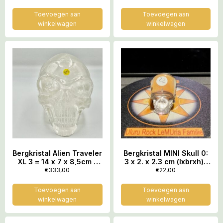
Trillingsfrequentie van
de LeMUria Regenboog
Toevoegen aan
Toevoegen aan
winkelwagen
winkelwagen
Bergkristal Alien Traveler
Bergkristal MINI Skull 0:
XL 3 = 14 x 7 x 8,5cm –
3 x 2. x 2.3 cm (lxbrxh)-
1013 gram
23 gram
€
333,00
€
22,00
Toevoegen aan
Toevoegen aan
winkelwagen
winkelwagen