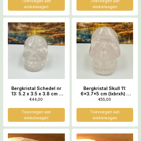
Toevoegen aan
Toevoegen aan
winkelwagen
winkelwagen
Bergkristal Schedel nr
Bergkristal Skull 11:
13: 5.2 x 3.5 x 3.8 cm –
6×3.7×5 cm (lxbrxh) –
101 gr- LeMUria
132 gr – LeMUria
€
44,00
€
55,00
Wortelras
Wortelras
Toevoegen aan
Toevoegen aan
winkelwagen
winkelwagen