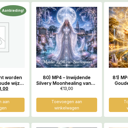
Aanbieding!
cht worden
80) MP4 – Inwijdende
81) MP
oude wijze
Silvery Moonhealing vanuit
Goude
ichtwezen,
de Sterrenpoort
Hartsl
3,00
€
13,00
min
Oegstgeest, 59.37 min
aanloo
 aan
Toevoegen aan
T
gen
winkelwagen