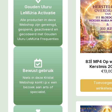
Gouden Uluru
LeMUria Activatie
Alle producten in deze
Webshop zijn gereinigd,
geopend, geactiveerd en
gecodeerd met Gouden
Uluru LeMUria Frequenties
83) MP4 Op 
Kerstmis 20
Bewust gebruik
Geneeskra
€
13,0
Herstelcode o
Niets in deze Kristal
van 111 Blo
Webshop komt i.p.v. een
Toevoegen
Moeder Maria 
bezoek aan arts of
winkelwa
& 333 Jezus Co
specialist.
53.21 m