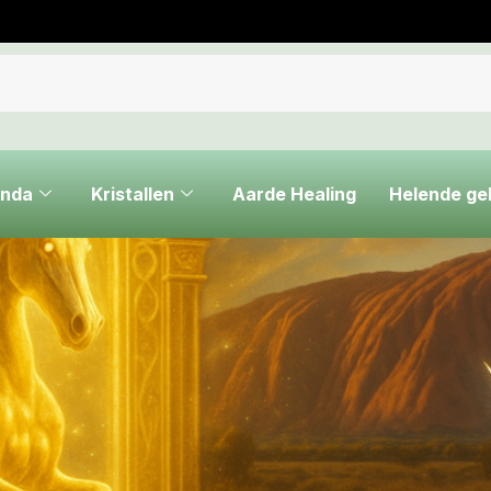
nda
Kristallen
Aarde Healing
Helende g