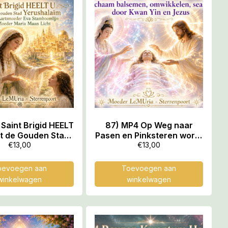
Saint Brigid HEELT
87) MP4 Op Weg naar
it de Gouden Stad
Pasen en Pinksteren wordt
halaïm langs de
U ‘Gebalsemd, Omwikkeld
€
13,00
€
13,00
tsmoeder Eva
en Geseald’ door
mlijn met Moeder
Moederliefde o.l.v. Kwan
oevoegen aan
Toevoegen aan
Maan Licht, 54.54
Yin en Yuz Asaf, 44.44 min
winkelwagen
winkelwagen
min
MP4a