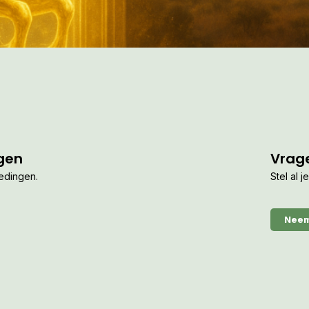
gen
Vrag
iedingen.
Stel al 
Neem