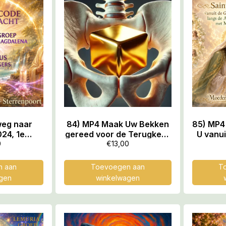
weg naar
84) MP4 Maak Uw Bekken
85) MP4 
24, 1e
gereed voor de Terugkeer
U vanu
chtige
van uw Gouden Kubus,
Yerus
0
€
13,00
verdracht
55.55 min
Aar
edgroep
Stamboo
 aan
Toevoegen aan
T
Magdalena
Maria 
gen
winkelwagen
dedragers,
in