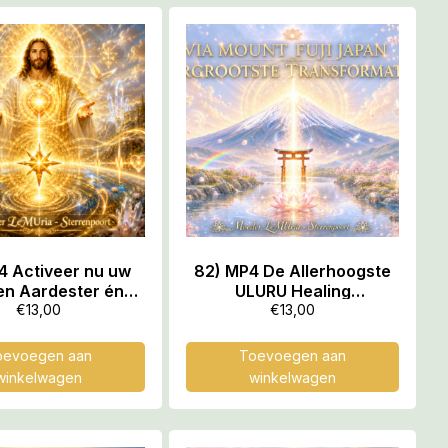
4 Activeer nu uw
82) MP4 De Allerhoogste
n Aardester én
ULURU Healing
ag o.l.v. Jezus in
Transformatie sinds
€
13,00
€
13,00
p naar december,
Mensenheugenis vindt
1.00,03 uur
plaats op in Japan via ons
oevoegen aan
Toevoegen aan
allen op Mount Fuji, 53.27
winkelwagen
winkelwagen
min