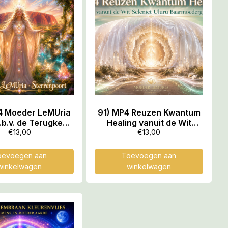
4 Moeder LeMUria
91) MP4 Reuzen Kwantum
.b.v. de Terugkeer
Healing vanuit de Wit
de Gouden Lyra
Seleniet Uluru
€
13,00
€
13,00
de Klank Trilling,
Baarmoedergrot, 1.00.11
52.16 min
uur
oevoegen aan
Toevoegen aan
winkelwagen
winkelwagen