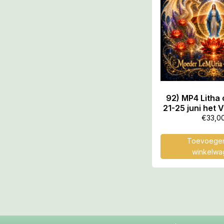
92) MP4 Litha
21-25 juni het 
Vuur-Water H
€
33,0
Weefgetouw va
49.53 
Toevoegen
winkelwa