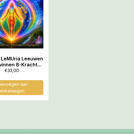
 LeMUria Leeuwen
innen 8-Kracht
w Vlies en zet een
€
33,00
uwe Toon in uw
orouderlijke
oevoegen aan
htslijn, 57.57 min
winkelwagen