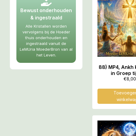
Bewust onderhouden
& ingestraald
Alle Kristallen worden
vervolgens bij de Hoeder
thuis onderhouden en
ingestraald vanuit de
LeMUria MoederBron van al
het Leven.
88) MP4, Ankh K
in Groep t
Sterrenp
€
8,00
Aardehealing b
35.24 
Toevoegen
winkelwa