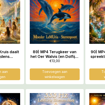
ruis daalt
89) MP4 Terugkeer van
90) MP
ijdens
het Oer Walvis (en Dolfijn)
spreekt
oort
LeMUria Tijdperk, 58.08
van 
€
13,00
ijeenkomst,
min
Pirami
min
 aan
Toevoegen aan
T
gen
winkelwagen