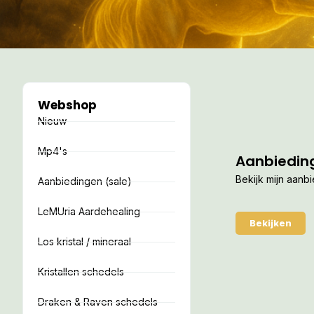
Webshop
Nieuw
Mp4's
Aanbiedin
Bekijk mijn aanb
Aanbiedingen (sale)
LeMUria Aardehealing
Bekijken
Los kristal / mineraal
Kristallen schedels
Draken & Raven schedels