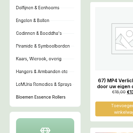
Dolfijnen & Eenhoorns
Engelen & Bollen
Godinnen & Boeddha's
Piramide & Symboolborden
Kaars, Wierook, overig
Hangers & Armbanden etc
67) MP4 Verli
LeMUria Remedies & Sprays
door uw eigen 
Hyperboreeër L
€
18,00
€
1
Bloemen Essence Rollers
58.55 
Toevoegen
winkelwa