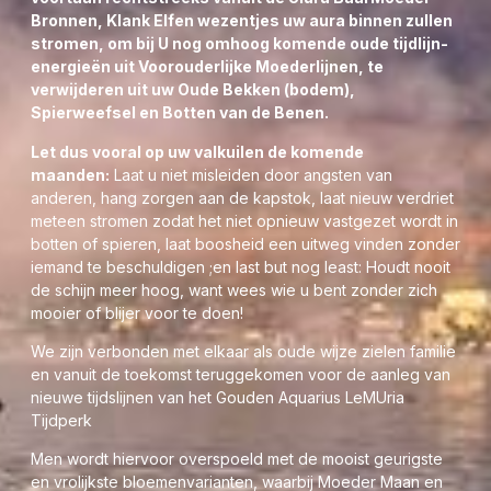
Bronnen, Klank Elfen wezentjes uw aura binnen zullen
stromen, om bij U nog omhoog komende oude tijdlijn-
energieën uit Voorouderlijke Moederlijnen, te
verwijderen uit uw Oude Bekken (bodem),
Spierweefsel en Botten van de Benen.
Let dus vooral op uw valkuilen de komende
maanden:
Laat u niet misleiden door angsten van
anderen, hang zorgen aan de kapstok, laat nieuw verdriet
meteen stromen zodat het niet opnieuw vastgezet wordt in
botten of spieren, laat boosheid een uitweg vinden zonder
iemand te beschuldigen ;en last but nog least: Houdt nooit
de schijn meer hoog, want wees wie u bent zonder zich
mooier of blijer voor te doen!
We zijn verbonden met elkaar als oude wijze zielen familie
en vanuit de toekomst teruggekomen voor de aanleg van
nieuwe tijdslijnen van het Gouden Aquarius LeMUria
Tijdperk
Men wordt hiervoor overspoeld met de mooist geurigste
en vrolijkste bloemenvarianten, waarbij Moeder Maan en