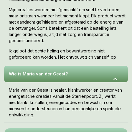
Mijn creaties worden niet ‘gemaakt’ om snel te verkopen,
maar ontstaan wanneer het moment klopt. Elk product wordt
met aandacht geïnitieerd en afgestemd op de energie van
de ontvanger. Soms betekent dit dat een bestelling iets
langer onderweg is, altijd met zorg en transparantie
gecommuniceerd.
Ik geloof dat echte heling en bewustwording niet
geforceerd kan worden. Het ontvouwt zich vanzelf, op
jouw tempo, wanneer je er klaar voor bent. Deze webshop
is een uitnodiging om te voelen wat bij jou resoneert.
Wie is Maria van der Geest?
Maria van der Geest is healer, klankwerker en creator van
energetische creaties vanuit de Sterrenpoort. Zij werkt
met klank, kristallen, energiecodes en bewustzijn om
mensen te ondersteunen in hun persoonlijke en spirituele
ontwikkeling.