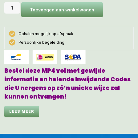
Toevoegen aan winkelwagen
Ophalen mogelijk op afspraak
Persoonlijke begeleiding
Bestel deze MP4 vol met gewijde
informatie en helende Inwijdende Codes
die U nergens op zó’n unieke wijze zal
kunnen ontvangen!
MEN KAN DEZE MP4 ALLEEN BESTELLEN & BETALEN VIA
LEES MEER
DEZE WEBSHOP, WAARNA MEN DE MP4 GEÏNITIEERD IN
MAILBOX ONTVANGT VIA EEN DOWNLOAD-LINK OP DE
FACTUUR. VERGEET DEZE NIET BINNEN 21 DAGEN TE
DOWNLOADEN EN ERGENS OP TE SLAAN WAAR MEN