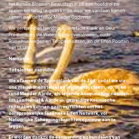
het Kamille Bloemen Bewustzijn in juli een hoofdrol zal
spelen om terug te gaan keren waar we vandaan komen
samen met de Hathor Moeder Godinnen
We verspreiden hierdoor Bloem Licht Klank en Geur
Frequentues via Waterplasma rivierstromen, oude
Romeinse wegen en Tempelplaatsen, en de Elfen Poorten
van ULURU
Namasté
Tot slot ter aanvulling:
We staan op de Springplank van de Tijd, zodat we via
ons meridianenstelsel en leylijnensysteem, op, in en
rond Moeder Aarde, als levende Acupunctuur naalden
tussen Hemel & Aarde in, geweldige Kosmische
reparaties kunnen gaan verrichten om het
oorspronkelijke feeërieke Elfen Netwerk, vol
Natuurlijke Scheppingskrachten opnieuw aan te
leggen.
Er worden dankzij de éénwording en bundeling van