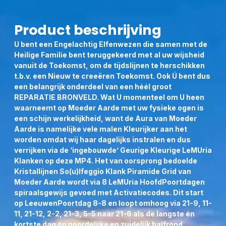
HET OOK TERUG KAN VINDEN. ALS U ENKEL EEN MP3-
MP4 BESTELT, BETAALT U UITERAARD GEEN
Product beschrijving
VERZENDKOSTEN.
U bent een Engelachtig Elfenwezen die samen met de
Om op de hoogte te worden gehouden van specialen
Heilige Familie bent teruggekeerd met al uw wijsheid
aanbiedingen en Nieuwe ingewijde LeMUria Producten kan
vanuit de Toekomst, om de tijdslijnen te herschikken
men zich aanmelden als
Abonnee op mijn website
én
t.b.v. een Nieuw te creeëren Toekomst. Ook Ú bent dus
Whatsapp Kanaal:
‘Kristal Webshop LeMUria’
,
via de LINK
:
een belangrijk onderdeel van een héél groot
https://whatsapp.com/channel/0029VbDG6LOIN9iwKSKdX
REPARATIE BRONVELD. Wat U momenteel om U heen
Neem ook a.u.b. geregeld deel aan de World Peace Healing
waarneemt op Moeder Aarde met uw fysieke ogen is
Circles én luister op meditatieve wijze naar deze MP4, die
een schijn werkelijkheid, want de Aura van Moeder
U zal opladen met Goud Sterren Bloemen Zaad vanuit alle
Aarde is namelijke vele malen Kleurijker aan het
windrichtingen uit zowel de Kosmos als vanuit de Uluru
worden omdat wij haar dagelijks instralen en dus
MoederBron van al het Leven. Laat U gedurende een uur
verrijken via de ‘ingebouwde’ Geurige Kleurige LeMUria
Initiëren en Inwijden op Weg naar DrieVeelVuldigheid.
Klanken op deze MP4. Het van oorsprong bedoelde
Kristallijnen So(u)lfeggio Klank Piramide Grid van
Namasté
Moeder Aarde wordt via 8 LeMUria HoofdPoortdagen
spiraalsgewijs gevoed met Activatiecodes. Dit start
op LeeuwenPoortdag 8-8 en loopt omhoog via 21-9, 11-
11, 21-12, 2-2, 21-3, 5-5 naar 21-6 als de langste én
kortste dag op noordelijke en zuidelijk halfrond