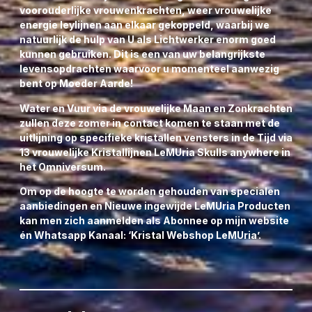
voorouderlijke vrouwenkrachten, weer vrouwelijke
energie leylijnen aan elkaar gekoppeld, waarbij we
natuurlijk de hulp van U als Lichtwerker enorm goed
kunnen gebruiken. Dit is een van uw belangrijkste
levensopdrachten waarvoor u momenteel aanwezig
bent op Moeder Aarde!
Water en Vuur via de vrouwelijke Maan en Zonkrachten
zullen deze zomer in contact komen te staan met de
uitlijning op specifieke kristallen vensters in de Tijd via
13 vrouwelijke Kristallijnen LeMUria Skulls anywhere in
het Omniversum.
Om op de hoogte te worden gehouden van specialen
aanbiedingen en Nieuwe ingewijde LeMUria Producten
kan men zich aanmelden als Abonnee op mijn website
én Whatsapp Kanaal: ‘Kristal Webshop LeMUria’.