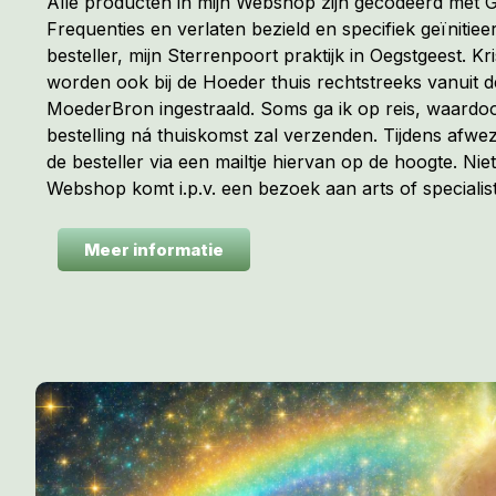
Alle producten in mijn Webshop zijn gecodeerd met
Frequenties en verlaten bezield en specifiek geïnitiee
besteller, mijn Sterrenpoort praktijk in Oegstgeest. Kr
worden ook bij de Hoeder thuis rechtstreeks vanuit 
MoederBron ingestraald. Soms ga ik op reis, waardoo
bestelling ná thuiskomst zal verzenden. Tijdens afwez
de besteller via een mailtje hiervan op de hoogte. Niet
Webshop komt i.p.v. een bezoek aan arts of specialist
Meer informatie