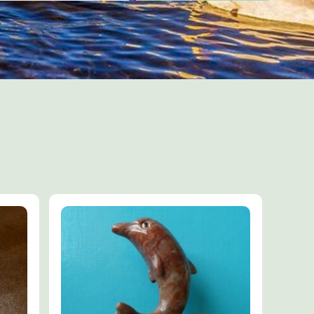
omen en geeft
ef en vermindert
echt, eerlijk,
 lichaam, ziel en
de en anti virale
–
te koop in 30 of
is Healing
de Rode LeMUria