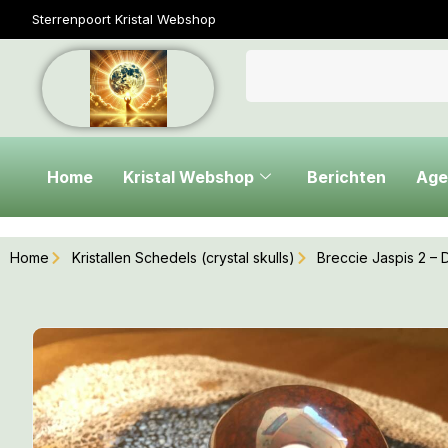
Sterrenpoort Kristal Webshop
Home
Kristal Webshop
Berichten
Age
Home
Kristallen Schedels (crystal skulls)
Breccie Jaspis 2 – D