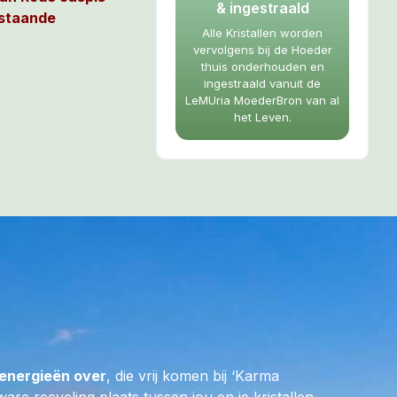
& ingestraald
rstaande
Alle Kristallen worden
unieke wijze een
vervolgens bij de Hoeder
k – Kata Tjuta –
thuis onderhouden en
ingestraald vanuit de
LeMUria MoederBron van al
oel en zal je
het Leven.
de Gouden
ken van Moeder
hte wijsheid,
deerd zal krijgen
re afstemming op
ia Wezens.
elfvertrouwen
voor jezelf en het
muntende wijze in
nen gestild
sen in Centraal
energieën over
, die vrij komen bij ‘Karma
 Atilla.