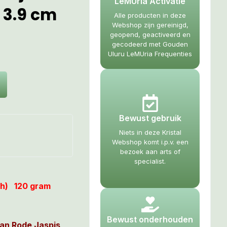
LeMUria Activatie
x 3.9 cm
Alle producten in deze
Webshop zijn gereinigd,
geopend, geactiveerd en
gecodeerd met Gouden
Uluru LeMUria Frequenties
Bewust gebruik
Niets in deze Kristal
Webshop komt i.p.v. een
bezoek aan arts of
specialist.
rxh) 120 gram
Bewust onderhouden
dan Rode Jaspis