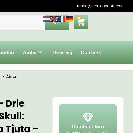
maria@sterrenpoort.com
0
ebeden
Audio
Over mij
Contact
8 x 3.9 cm
– Drie
Skull:
a Tjuta –
Gouden Uluru