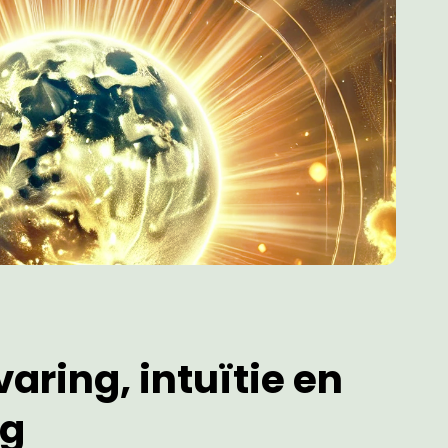
aring, intuïtie en
ng