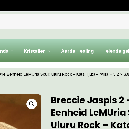
nda
Kristallen
Aarde Healing
Helende g
rie Eenheid LeMUria Skull: Uluru Rock – Kata Tjuta – Atilla = 5.2 x 3.
Breccie Jaspis 2 
Eenheid LeMUria 
Uluru Rock – Kat