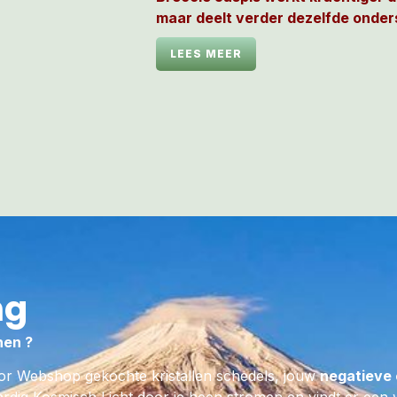
maar deelt verder dezelfde onde
eigenschappen en is hierdoor op 
LEES MEER
ware
Drie Eenheid Skull: Uluru Roc
Atilla
.
Ik heb een uitstekend richtingsgev
hierdoor laten kennismaken met 
Dimensies in de binnenaardse Rij
Aarde, waar jij via mijn meegebrac
menige initiatiecode terug in geco
t.b.v. van een regelrechte diepe
de Feeërieke Elfjesachtige LeMUr
Je zal krachtiger worden, meer z
ng
ontwikkelen, beter leren opkomen 
verlangen naar je roots zal op uit
de versteend hout LeMUria Domei
nen ?
worden onder de Drie Eenheid Rot
or Webshop gekochte kristallen schedels, jouw
negatieve 
Australië: Uluru Rock – Kata Tjuta –