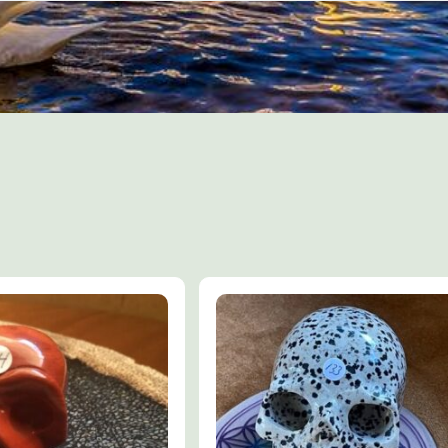
Jaspis helpt je ook voor jezelf opk
moed, maakt je weerbaar en asserti
angst voor conflicten. Het maakt opr
hulpvaardig en zorgt voor balans in
geest.
TIPS:
Bestel ook eens een vitaliseren
LeMUria Aura ULURU Spray
100 ml
Of de
Uluru Rock – Rode Jasp
Essence Roller
met het helen
Jaspis Bewustzijn