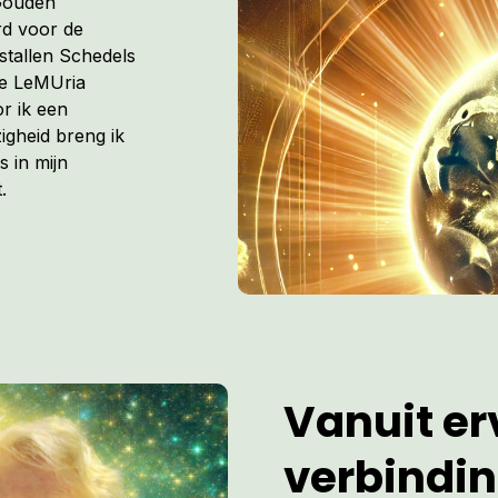
 Gouden
rd voor de
istallen Schedels
de LeMUria
r ik een
igheid breng ik
s in mijn
.
Vanuit erv
verbindi