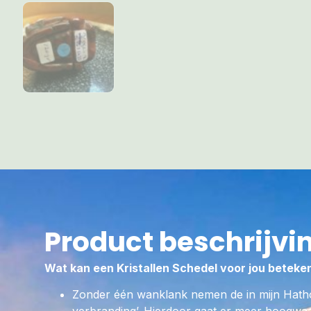
Product beschrijvi
Wat kan een Kristallen Schedel voor jou beteke
Zonder één wanklank nemen de in mijn Hath