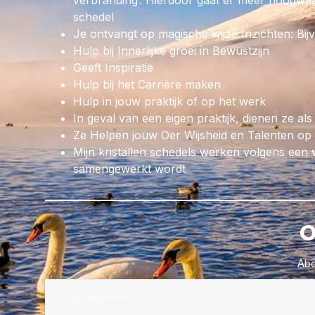
verbranding’. Hierdoor gaat er meer hoogwaar
schedel
Je ontvangt op magische wijze Inzichten: Bij
Hulp bij Innerlijke groei in Bewustzijn
Geeft Inspiratie
Hulp bij het Carrière maken
Hulp in jouw praktijk of op het werk
In geval van een eigen praktijk, dienen ze als
Ze Helpen jouw Oer Wijsheid en Talenten op p
Mijn kristallen schedels werken volgens een
samengewerkt wordt
O
Abo