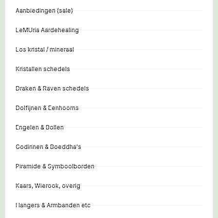
Aanbiedingen (sale)
LeMUria Aardehealing
Los kristal / mineraal
Kristallen schedels
Draken & Raven schedels
Dolfijnen & Eenhoorns
Engelen & Bollen
Godinnen & Boeddha's
Piramide & Symboolborden
Kaars, Wierook, overig
Hangers & Armbanden etc