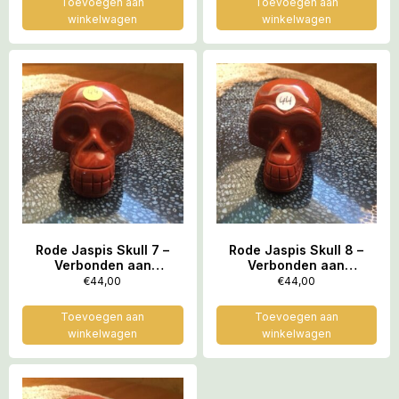
Toevoegen aan
Toevoegen aan
winkelwagen
winkelwagen
Rode Jaspis Skull 7 –
Rode Jaspis Skull 8 –
Verbonden aan
Verbonden aan
Feeërieke Elfenwereld
Feeërieke Elfenwereld
€
44,00
€
44,00
op Moeder Aarde = 3.9 x
op Moeder Aarde = 3.9 x
2.7 x 2.9 cm
2.7 x 2.9 cm
Toevoegen aan
Toevoegen aan
winkelwagen
winkelwagen