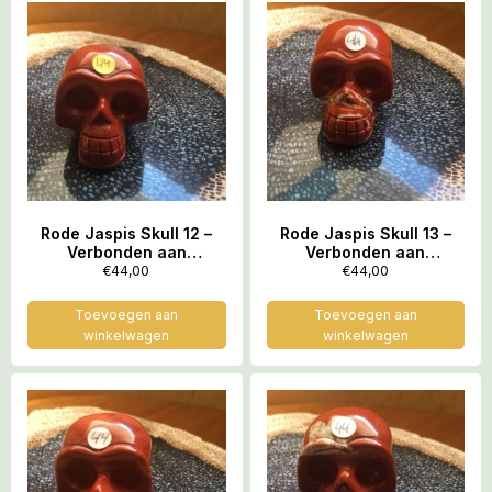
Rode Jaspis Skull 12 –
Rode Jaspis Skull 13 –
Verbonden aan
Verbonden aan
Feeërieke Elfenwereld
Feeërieke Elfenwereld
€
44,00
€
44,00
op Moeder Aarde = 3.9 x
op Moeder Aarde = 3.9 x
2.7 x 2.9 cm
2.7 x 2.9 cm
Toevoegen aan
Toevoegen aan
winkelwagen
winkelwagen