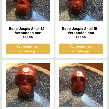
Rode Jaspis Skull 14 –
Rode Jaspis Skull 15 –
Verbonden aan
Verbonden aan
Feeërieke Elfenwereld
Feeërieke Elfenwereld
€
44,00
€
44,00
op Moeder Aarde = 3.9 x
op Moeder Aarde = 3.9 x
2.7 x 2.9 cm
2.7 x 2.9 cm
Toevoegen aan
Toevoegen aan
winkelwagen
winkelwagen