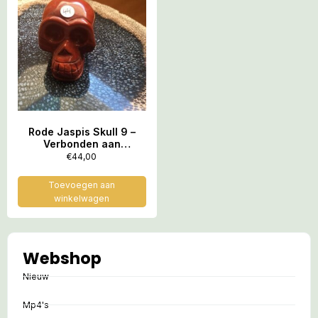
Rode Jaspis Skull 9 –
Verbonden aan
Feeërieke Elfenwereld
€
44,00
op Moeder Aarde = 3.9 x
2.7 x 2.9 cm
Toevoegen aan
winkelwagen
Webshop
Nieuw
Mp4's