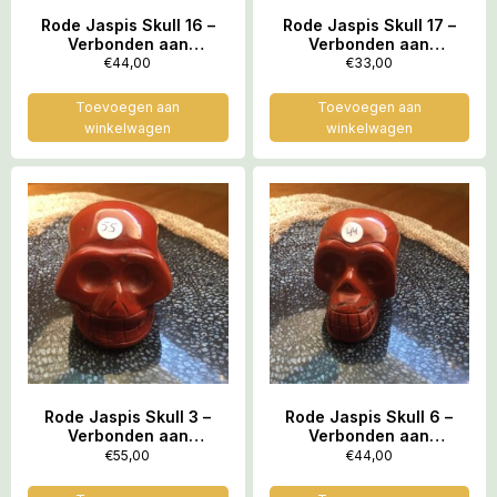
Rode Jaspis Skull 16 –
Rode Jaspis Skull 17 –
Verbonden aan
Verbonden aan
Feeërieke Elfenwereld
Feeërieke Elfenwereld
€
44,00
€
33,00
op Moeder Aarde = 3.9 x
op Moeder Aarde = 3.9 x
2.7 x 2.9 cm
2.7 x 2.9 cm
Toevoegen aan
Toevoegen aan
winkelwagen
winkelwagen
Rode Jaspis Skull 3 –
Rode Jaspis Skull 6 –
Verbonden aan
Verbonden aan
Feeërieke Elfenwereld
Feeërieke Elfenwereld
€
55,00
€
44,00
op Moeder Aarde = 3.9 x
op Moeder Aarde = 3.9 x
2.7 x 2.9 cm
2.7 x 2.9 cm