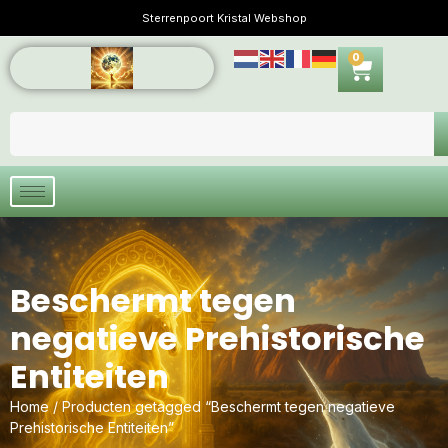
Sterrenpoort Kristal Webshop
0
Beschermt tegen
negatieve Prehistorische
Entiteiten
Home
/ Producten getagged “Beschermt tegen negatieve
Prehistorische Entiteiten”