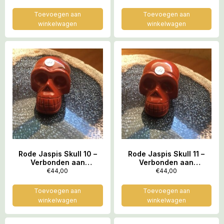
Atilla = 5.2 x 3.8 x 3.9 cm
Atilla = 5.2 x 3.8 x 3.9 cm
Toevoegen aan
Toevoegen aan
winkelwagen
winkelwagen
Rode Jaspis Skull 10 –
Rode Jaspis Skull 11 –
Verbonden aan
Verbonden aan
Feeërieke Elfenwereld
Feeërieke Elfenwereld
€
44,00
€
44,00
op Moeder Aarde = 3.9 x
op Moeder Aarde = 3.9 x
2.7 x 2.9 cm
2.7 x 2.9 cm
Toevoegen aan
Toevoegen aan
winkelwagen
winkelwagen