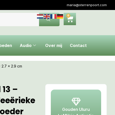
maria@sterrenpoort.com
0
ebeden
Audio
Over mij
Contact
 2.7 x 2.9 cm
 13 –
eeërieke
Moeder
Gouden Uluru