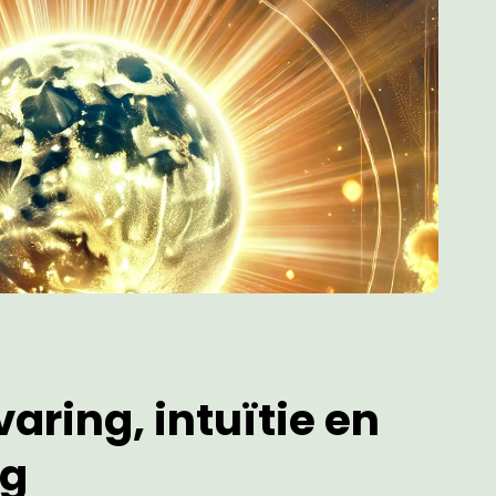
aring, intuïtie en
ng