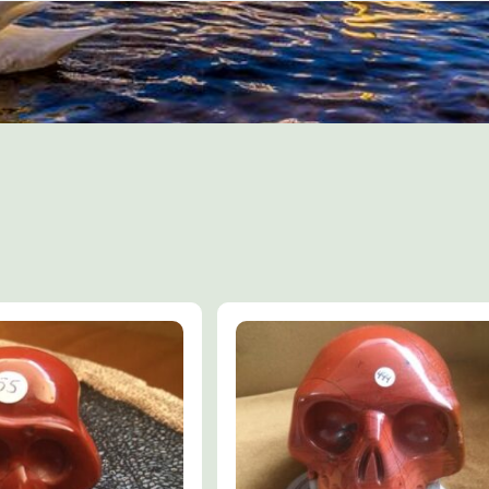
TIPS:
Bestel ook eens een vitaliseren
LeMUria Aura ULURU Spray
100 ml
Of de
Uluru Rock – Rode Jasp
Essence Roller
met het helen
Jaspis Bewustzijn