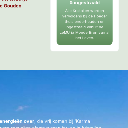
& ingestraald
de Gouden
Alle Kristallen worden
ken van Moeder
vervolgens bij de Hoeder
hte wijsheid,
thuis onderhouden en
deerd zal krijgen
ingestraald vanuit de
LeMUria MoederBron van al
re afstemming op
het Leven.
ia Wezens.
elfvertrouwen
voor jezelf en het
muntende wijze in
nen gestild
sen in Centraal
 Atilla.
toenemen en je zal
 negatieve
alen van
t de
energieën over
, die vrij komen bij ‘Karma