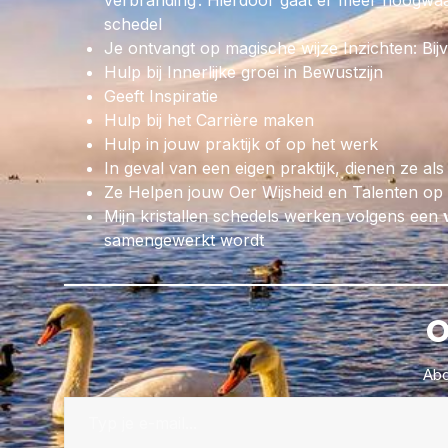
verbranding’. Hierdoor gaat er meer hoogwaar
schedel
Je ontvangt op magische wijze Inzichten: Bij
Hulp bij Innerlijke groei in Bewustzijn
Geeft Inspiratie
Hulp bij het Carrière maken
Hulp in jouw praktijk of op het werk
In geval van een eigen praktijk, dienen ze als
Ze Helpen jouw Oer Wijsheid en Talenten op p
Mijn kristallen schedels werken volgens een
samengewerkt wordt
O
Abo