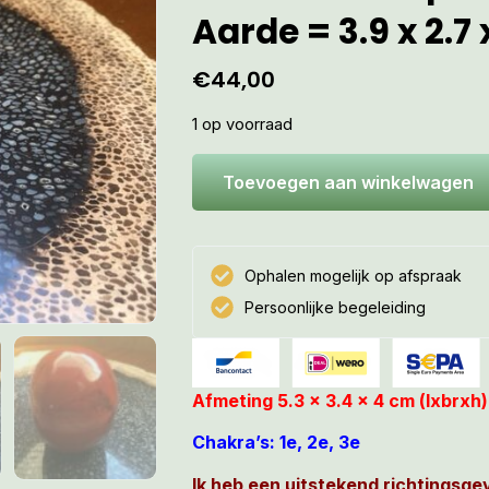
Aarde = 3.9 x 2.7
€
44,00
1 op voorraad
Toevoegen aan winkelwagen
Ophalen mogelijk op afspraak
Persoonlijke begeleiding
Afmeting 5.3 x 3.4 x 4 cm (lxbrx
Chakra’s: 1e, 2e, 3e
Ik heb een uitstekend richtingsgev