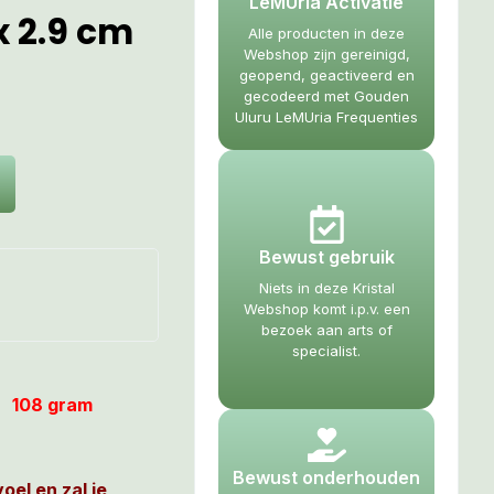
LeMUria Activatie
 x 2.9 cm
Alle producten in deze
Webshop zijn gereinigd,
geopend, geactiveerd en
gecodeerd met Gouden
Uluru LeMUria Frequenties
Bewust gebruik
Niets in deze Kristal
Webshop komt i.p.v. een
bezoek aan arts of
specialist.
h) 108 gram
Bewust onderhouden
oel en zal je