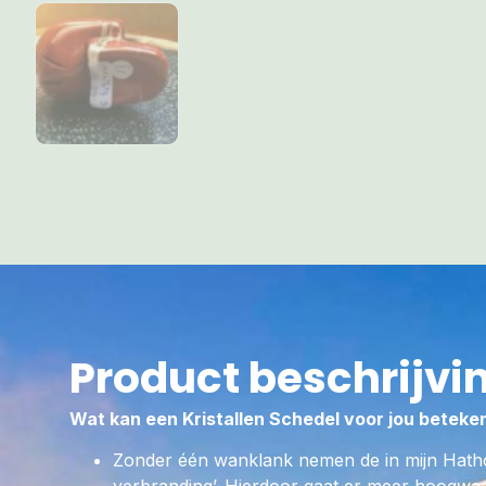
Product beschrijvi
Wat kan een Kristallen Schedel voor jou beteke
Zonder één wanklank nemen de in mijn Hath