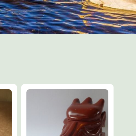
de en anti virale
–
te koop in 30 of
is Healing
de Rode LeMUria