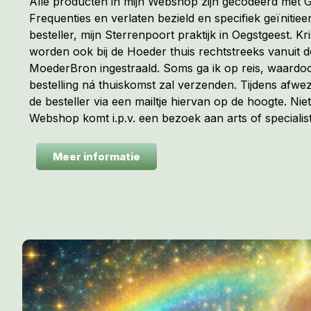
Alle producten in mijn Webshop zijn gecodeerd met
Frequenties en verlaten bezield en specifiek geïnitiee
besteller, mijn Sterrenpoort praktijk in Oegstgeest. Kr
worden ook bij de Hoeder thuis rechtstreeks vanuit 
MoederBron ingestraald. Soms ga ik op reis, waardoo
bestelling ná thuiskomst zal verzenden. Tijdens afwez
de besteller via een mailtje hiervan op de hoogte. Niet
Webshop komt i.p.v. een bezoek aan arts of specialist
Meer informatie