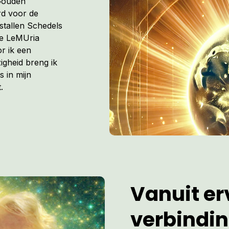
 Gouden
rd voor de
istallen Schedels
de LeMUria
r ik een
igheid breng ik
s in mijn
.
Vanuit erv
verbindi