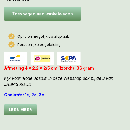
Toevoegen aan winkelwagen
Ophalen mogelijk op afspraak
Persoonlijke begeleiding
Afmeting 4 x 2.2 x 2/5 cm (lxbrxh) 36 gram
Kijk voor ‘Rode Jaspis’ in deze Webshop ook bij de
J
van
J
ASPIS ROOD
Chakra’s: 1e, 2e, 3e
Ik behoor tot een groep Aliens die samen met de Rode
LEES MEER
Vuurdraken op en neer te reizen tussen Rode Planeten en
Sterren naar het Binnenste van Moeder Aarde visa versa,
om het vuurtje op te stoken t.b.v. de groei van inheemse
bloemen, planten, struiken en bomen. Ook met