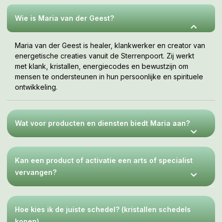
jouw tempo, wanneer je er klaar voor bent. Deze webshop
is een uitnodiging om te voelen wat bij jou resoneert.
Wie is Maria van der Geest?
Maria van der Geest is healer, klankwerker en creator van
energetische creaties vanuit de Sterrenpoort. Zij werkt
met klank, kristallen, energiecodes en bewustzijn om
mensen te ondersteunen in hun persoonlijke en spirituele
ontwikkeling.
Wat voor producten en diensten biedt Maria aan?
Kan een product of activatie een arts of specialist
vervangen?
Hoe kies ik de juiste schedel? (kristallen schedels
kopen)