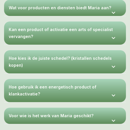
elkaar beluisteren.
Wat voor producten en diensten biedt Maria aan?
Speel de MP3 nooit te luid af, maar luister op comfortabel
geluidsniveau, want meer volume zal nimmer de
inwerking van de helende tonen verbeteren. Het zal
eerder spanning opwekken en leiden tot
Kan een product of activatie een arts of specialist
gehoorbeschadiging.
vervangen?
@Alle rechten zijn voorbehouden aan de Holystische praktijk
van Maria van der Geest: ‘STERRENPOORT – Oegstgeest’ en
verspreid haar producten onder ‘LeMUria & de Hathors
Hoe kies ik de juiste schedel? (kristallen schedels
inspireren & initiëren jou!’
kopen)
Hoe gebruik ik een energetisch product of
klankactivatie?
Voor wie is het werk van Maria geschikt?