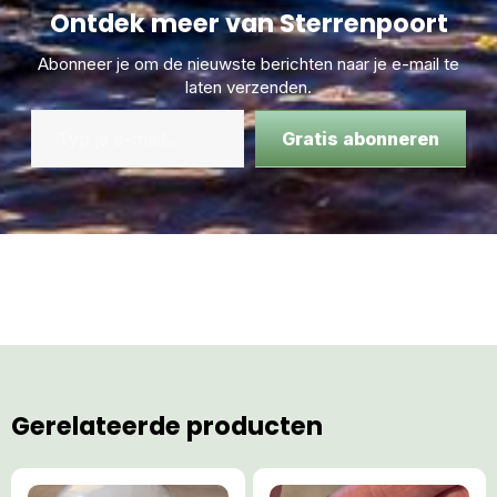
Colitis
Ontdek meer van Sterrenpoort
Kalium verrijking
Selenium verrijking
Abonneer je om de nieuwste berichten naar je e-mail te
Emotionele klachten
laten verzenden.
Vertrouwensproblemen
Moeite gevoelens te uiten
Gratis abonneren
TIPS:
Tevens kan je een op jouw leven geactiveerde
Solfeggio Klank Piramide bestellen in de
Categorie
53A
:
Orgonite Solfeggio SoundHealing Piramide, incl
MP3
Categorie 9a:
MAAG – LeMUria Healing Spray 100 ml
Categorie 9b
:
05
)
Crystal Healing Essence Roller 03)
KWAN YIN
Ik groet je vanuit de LeMUria Moeder Klank Piramide van al
het Leven,
Gerelateerde producten