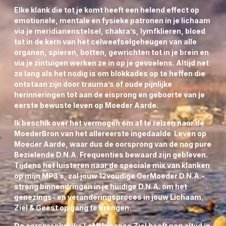
MAAG beter te beschermen.
Elke klank die tot je komt heeft een helend effect op
Helende Solfeggio Piramide Klanken uit de Vader &
emotionele, mentale en fysieke patronen in je lichaam
MoederBron des Levens te genereren in afstemming
via je meridianenstelsel, chakra’s, lymfklieren, bloed
op alle Goddelijke LeMUria
Elfjes-Natuurwezen- &
tot in de kern van het celweefselgeheugen van alle
Sterren Zielendelen.
organen, spieren, botten, gewrichten tot in je brein en
De maag kneedt het voedsel fijn en maakt dat het in
via je zintuigen werken ze in op je gevoelens. Altijd net
kleine stukjes naar de darmen door kan stromen. Zij
zo lang als het nodig is om blokkades op te heffen die
mengt het voedsel met sappen die zorgen voor een
ontstaan zijn door trauma’s of oude pijnlijke
goede verbranding en een goede vertering door het
herinneringen tot aan de eisprong en geboorte van je
onschadelijk maken van ongunstige bacteriën.
eerste bewuste leven op Moeder Aarde.
Ik beschik over het vermogen om af te reizen naar de
MoederBron van het allereerste ingedaalde Leven op
Moeder Aarde, waar dus de oorsprong van de nog pure
Bezielende D.N.A. Frequenties bewaard zijn gebleven.
Tijdens het luisteren naar de speciale mix van klanken
op mijn MP3’s, zal jouw 12voudige OerMoeder D.N.A.-
streng binnendringen in je huidige D.N.A. om het
genezings- en veranderingsproces in jouw Lichaam,
Ziel & Geest op gang te brengen.
De oorspronkelijke LeMUriaanse Ziel heeft nog altijd in