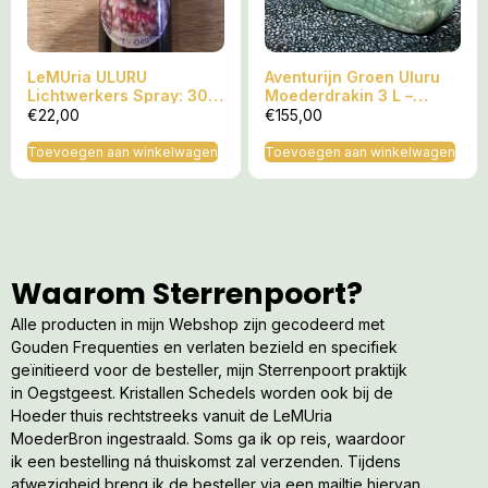
producten of werkmethoden en komen nooit in de plaats van
een bezoek aan jouw arts / specialist.
**************************************************************
LeMUria ULURU
Aventurijn Groen Uluru
Lichtwerkers Spray: 30
Moederdrakin 3 L –
Voor meer info over mijn SoundHealing MP3’s lees links
ml, incl. MP3
10x5x5.5 cm (lxbrxh) –
€
22,00
€
155,00
Gewicht 348 gram
onderaan deze pagina verder!
Toevoegen aan winkelwagen
Toevoegen aan winkelwagen
ALS LEMURIA HEALER BESCHIK IK NIET OVER DE
BEVOEGDHEID OM U MEDISCH TE MOGEN ADVISEREN EN
BEN IK VERPLICHT HET VOLGENDE VOORAF TE
VERMELDEN:
Mijn producten op deze website komen dus nimmer in
Waarom Sterrenpoort?
de plaats van het advies en/of behandeling van een
Alle producten in mijn Webshop zijn gecodeerd met
huisarts of specialist.
Gouden Frequenties en verlaten bezield en specifiek
Als u een specifieke Healing vraag hebt of denkt dat u
geïnitieerd voor de besteller, mijn Sterrenpoort praktijk
aan een medische aandoening lijdt, moet u ten allen tijde
in Oegstgeest. Kristallen Schedels worden ook bij de
onmiddellijk medische hulp inroepen van een arts of
Hoeder thuis rechtstreeks vanuit de LeMUria
specialist. U mag het zoeken van medisch advies nooit
MoederBron ingestraald. Soms ga ik op reis, waardoor
uitstellen, negeren of stopzetten.
ik een bestelling ná thuiskomst zal verzenden. Tijdens
Mijn Healing producten komen nog niet in aanmerking
afwezigheid breng ik de besteller via een mailtje hiervan
voor vergoeding bij een zorgverzekeraar en vallen nog