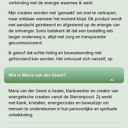
jouw hart met het hart van Moeder Aarde én omhoog
verbinding met de energie waarmee ik werk.
vanuit je hart met het Moederhart van de Kosmos. Breng
Mijn creaties worden niet ‘gemaakt’ om snel te verkopen,
beide verbindingen terug naar je eigen Heilig Thymus
maar ontstaan wanneer het moment klopt. Elk product wordt
Hart (10cm boven het hartchakra).
met aandacht geïnitieerd en afgestemd op de energie van
Start jouw MP3 en concentreer je op je eigen Heilige
de ontvanger. Soms betekent dit dat een bestelling iets
Hart, waar een Orakel aan Holy implantingen zal worden
langer onderweg is, altijd met zorg en transparantie
ingestraald. Luister zolang het prettig aan voelt.
gecommuniceerd.
STOP bij het vrij komen van al te veel negatieve emoties
of herinneringen.
Ik geloof dat echte heling en bewustwording niet
Luister dan de volgende dag nog eens en ervaar wat het
geforceerd kan worden. Het ontvouwt zich vanzelf, op
die dag met je doet, net zolang tot je zonder problemen
jouw tempo, wanneer je er klaar voor bent. Deze webshop
deze hele MP3 kan afluisteren.
is een uitnodiging om te voelen wat bij jou resoneert.
LET OOK GOED OP HET VOLGENDE:
Wie is Maria van der Geest?
Luister niet vaker dan je zelf prettig vindt.
Drink ná afloop het ingestraalde glas water helemaal
Maria van der Geest is healer, klankwerker en creator van
leeg.
energetische creaties vanuit de Sterrenpoort. Zij werkt
Haal nogmaals diep in en uit adem, beweeg je handen
met klank, kristallen, energiecodes en bewustzijn om
en voeten en pak een of meerdere kristallen vast en blijf
mensen te ondersteunen in hun persoonlijke en spirituele
deze nog enkele minuten aankijken.
ontwikkeling.
Afhankelijk van behoefte kan men 1 of meerdere
geneeskrachtige LeMUria SoundHealing MP3’s achter