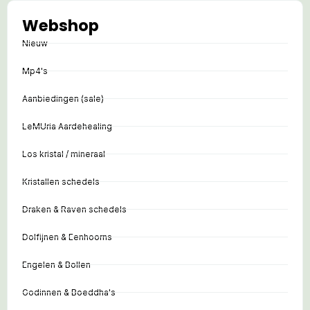
Webshop
Nieuw
Mp4's
Aanbiedingen (sale)
LeMUria Aardehealing
Los kristal / mineraal
Kristallen schedels
Draken & Raven schedels
Dolfijnen & Eenhoorns
Engelen & Bollen
Godinnen & Boeddha's