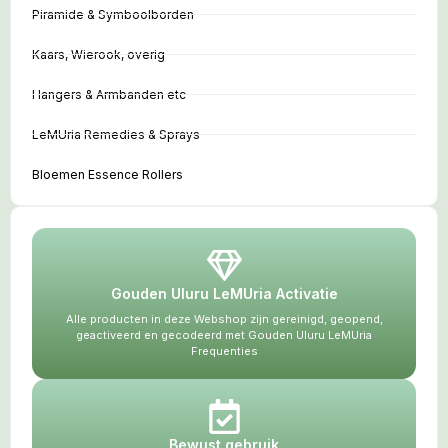
Piramide & Symboolborden
Kaars, Wierook, overig
Hangers & Armbanden etc
LeMUria Remedies & Sprays
Bloemen Essence Rollers
Gouden Uluru LeMUria Activatie
Alle producten in deze Webshop zijn gereinigd, geopend,
geactiveerd en gecodeerd met Gouden Uluru LeMUria
Frequenties
Bewust gebruik