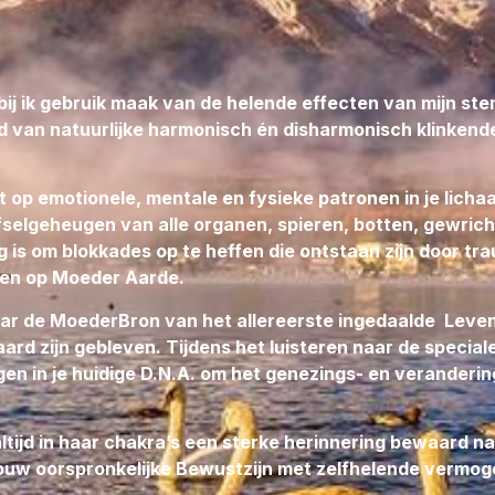
Deze SPRAY wordt speciaal voor 
geïnitieerd & geactiveerd in de St
Oegstgeest om de:
j ik gebruik maak van de helende effecten van mijn st
van natuurlijke harmonisch én disharmonisch klinkende 
MAAG beter te beschermen.
Helende Solfeggio Piramide K
Vader & MoederBron des Lev
ct op emotionele, mentale en fysieke patronen in je licha
in afstemming op alle Goddeli
fselgeheugen van alle organen, spieren, botten, gewrichte
LeMUria
Elfjes-Natuurwezen
dig is om blokkades op te heffen die ontstaan zijn door tr
Zielendelen.
ven op Moeder Aarde.
De maag kneedt het voedsel 
naar de MoederBron van het allereerste ingedaalde Lev
het in kleine stukjes naar d
rd zijn gebleven. Tijdens het luisteren naar de speciale
stromen. Zij mengt het voed
n in je huidige D.N.A. om het genezings- en veranderin
zorgen voor een goede verb
goede vertering door het on
van ongunstige bacteriën.
ltijd in haar chakra’s een sterke herinnering bewaard n
jouw oorspronkelijke Bewustzijn met zelfhelende verm