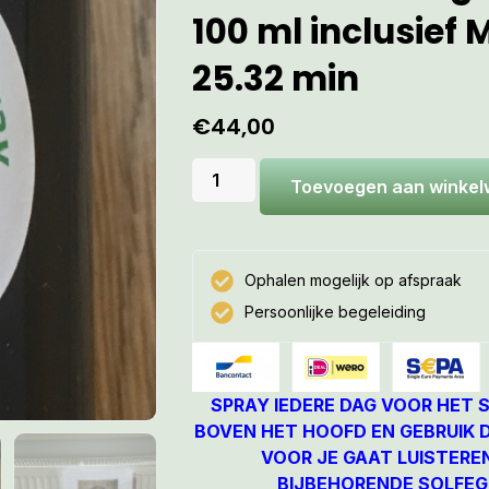
100 ml inclusief 
25.32 min
€
44,00
Toevoegen aan winke
Ophalen mogelijk op afspraak
Persoonlijke begeleiding
SPRAY IEDERE DAG VOOR HET 
BOVEN HET HOOFD EN GEBRUIK D
VOOR JE GAAT LUISTERE
BIJBEHORENDE SOLFEG