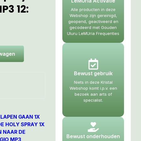
LeMUria Activatie
MP3 12:
Alle producten in deze
Webshop zijn gereinigd,
geopend, geactiveerd en
gecodeerd met Gouden
Uluru LeMUria Frequenties
lwagen
Bewust gebruik
Niets in deze Kristal
Webshop komt i.p.v. een
bezoek aan arts of
specialist.
SLAPEN GAAN 1X
E HOLY SPRAY 1X
N NAAR DE
Bewust onderhouden
GIO MP3