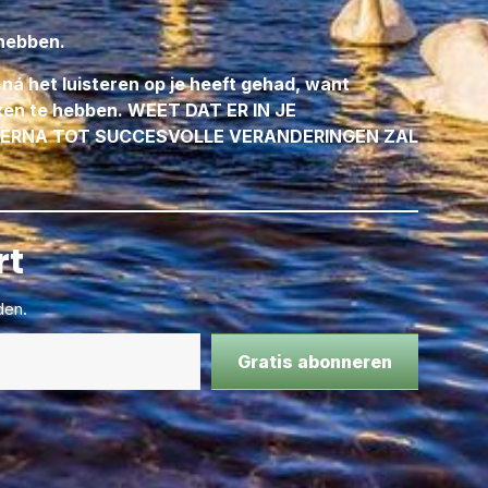
 hebben.
á het luisteren op je heeft gehad, want
ijken te hebben. WEET DAT ER IN JE
 ERNA TOT SUCCESVOLLE VERANDERINGEN ZAL
rt
den.
Gratis abonneren