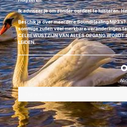
Ik adviseer je om zonder oordeel te luisteren. H
Beschik je over meerdere SoundHealing MP3’s? 
sommige zullen veel merkbare veranderingen te 
CELBEWUSTZIJN VAN ALLES OPGANG WORDT G
LEIDEN.
O
Abo