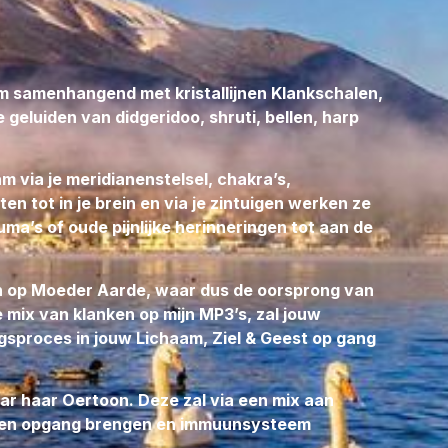
jou vooraf
errenpoort in
em samenhangend met kristallijnen Klankschalen,
geluiden van didgeridoo, shruti, bellen, harp
lanken uit de
ens te genereren
am via je meridianenstelsel, chakra’s,
jke
n tot in je brein en via je zintuigen werken ze
- & Sterren
auma’s of oude pijnlijke herinneringen tot aan de
fijn en maakt dat
en op Moeder Aarde, waar dus de oorsprong van
e darmen door kan
 mix van klanken op mijn MP3’s, zal jouw
sel met sappen die
gsproces in jouw Lichaam, Ziel & Geest op gang
randing en een
schadelijk maken
aar haar Oertoon. Deze zal via een mix aan
ogen opgang brengen en immuunsysteem