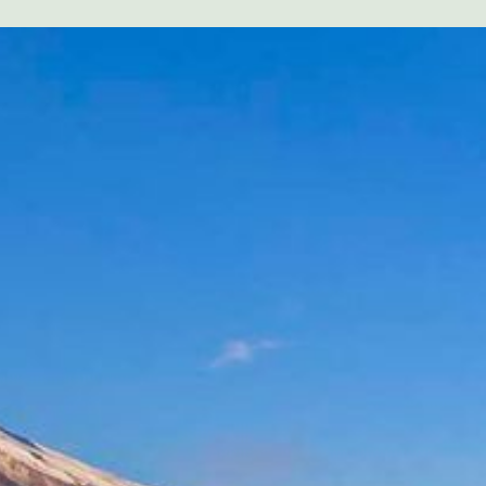
GEBOREN ONDER
CHUTTER
OF ALS
ens het slapen en
es in of
htige Sound
eks via de Uluru
dianen één circuit
arde om een
 Heelheid op
k op spiritueel
oddelijke
SCHENKT JOU
NDE
999 Hz (=9)
e Tirta Tempels op
 en de heilige