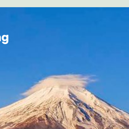
BEN JE ALS LICHTWERKER 
HET STERRENBEELD
BOOGS
ASCENDENT?
Dan zal je tijd
het luisteren (liefst met oortj
ng
koptelefoon op) EXTRA krac
Healing ontvangen rechtstre
Rock Baarmoeder Bron.
Weet dat al jouw Organen en Meri
vormen tussen Hemel & Moeder A
positieve bijdrage te leveren aan
fysiek, mentaal, emotioneel als oo
gebied ter éénwording van jouw G
LeMUria Drie-Eenheid.
HET GEBRUIK VAN DEZE SPRAY 
HET BEWUSTZIJN VAN DE HELE
uit de Klank Piramides onder uit d
Bali via de Uluru Rock Baarmoeder
LeMUria Rivier Ayung.