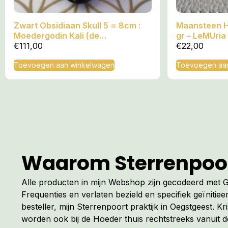
Zwart Obsidiaan Skull 5 = 8cm :
Maansteen H
Moedergodin Kali (de
gr – LeMUria
Allerzoetste) = 8x5x6 cm
frequentie
€
111,00
€
22,00
Toevoegen aan winkelwagen
Toevoegen aa
Waarom Sterrenpoo
Alle producten in mijn Webshop zijn gecodeerd met
Frequenties en verlaten bezield en specifiek geïnitiee
besteller, mijn Sterrenpoort praktijk in Oegstgeest. Kr
worden ook bij de Hoeder thuis rechtstreeks vanuit 