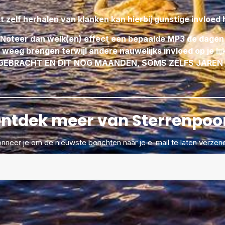
et zelf herhalen van klanken kan hierbij gunstige invloed
Noteer dan welk(en) effect een bepaalde MP3 de dagen n
weeg brengen terwijl andere nauwelijks invloed op je l
EBRACHT EN DIT NOG MAANDEN, SOMS ZELFS JAREN
WERKT GUNSTIG IN OP:
ntdek meer van Sterrenpoo
Maag & Darm stoornissen
Allergieën
nneer je om de nieuwste berichten naar je e-mail te laten verzen
Migraine gevoelig
Oogziekten
Hals- & Kiespijn
Aandoening Borstklieren
Gewrichtspijn
Huidproblemen
Krampen in kaakstreek