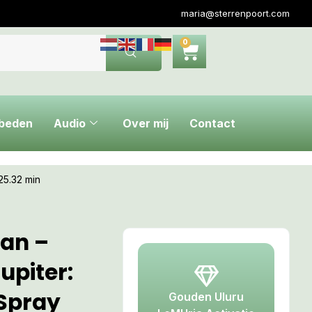
maria@sterrenpoort.com
0
ebeden
Audio
Over mij
Contact
25.32 min
aan –
upiter:
 Spray
Gouden Uluru