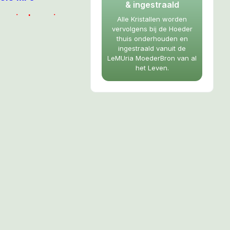
& ingestraald
 speciaal voor jouw
Alle Kristallen worden
rende LeMUria
vervolgens bij de Hoeder
thuis onderhouden en
amide
erbij, en zet
ingestraald vanuit de
op tafel en maak
LeMUria MoederBron van al
nuit je hart een
het Leven.
 hart van de
eer op keer als
te voren
aars
aan en zet
om in te laten
 op te drinken.
n en uit
(liefst met
ens je een
E HEALING?