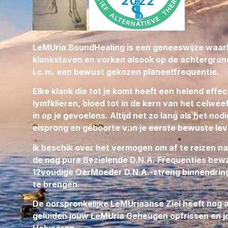
LeMUria SoundHealing is een geneeswijze waarbi
klankstaven en vorken alsook op de achtergrond 
i.c.m. een bewust gekozen planeetfrequentie.
Elke klank die tot je komt heeft een helend effe
lymfklieren, bloed tot in de kern van het celwee
in op je gevoelens. Altijd net zo lang als het no
eisprong en geboorte van je eerste bewuste le
Ik beschik over het vermogen om af te reizen 
de nog pure Bezielende D.N.A. Frequenties bewaa
12voudige OerMoeder D.N.A.-streng binnendringe
te brengen.
De oorspronkelijke LeMUriaanse Ziel heeft nog a
geluiden jouw LeMUria Geheugen opfrissen en 
Holyseren.