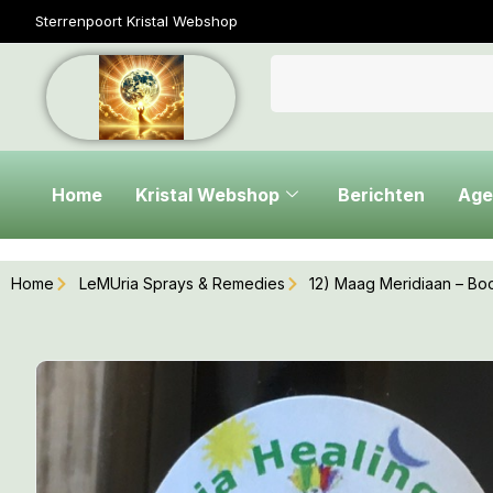
Sterrenpoort Kristal Webshop
Home
Kristal Webshop
Berichten
Age
Home
LeMUria Sprays & Remedies
12) Maag Meridiaan – Boog