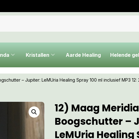
nda
Kristallen
Aarde Healing
Helende g
schutter – Jupiter: LeMUria Healing Spray 100 ml inclusief MP3 12: 
12) Maag Meridi
Boogschutter – J
LeMUria Healing