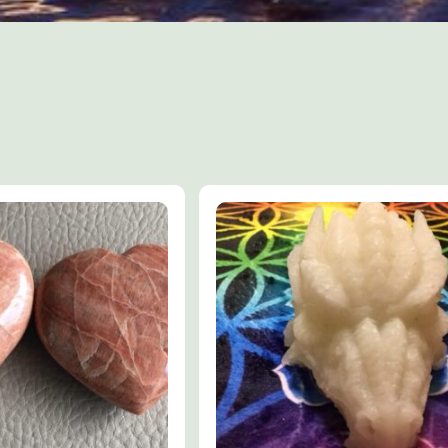
Pijn Knieën / Benen
Neiging tot geven van kritiek
Stijfheid
Verbittering
Zuurstofverrijking
Longen, luchtwegen
Spijsvertering
Dunne darm
Lymfesysteem
Zweren
Colitis
Kalium verrijking
Selenium verrijking
Emotionele klachten
Vertrouwensproblemen
Moeite gevoelens te uiten
TIPS: