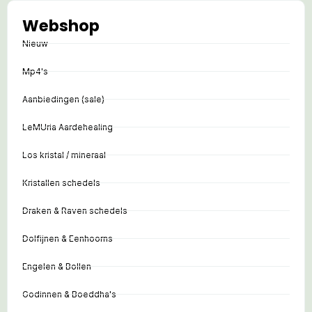
Webshop
Nieuw
Mp4's
Aanbiedingen (sale)
LeMUria Aardehealing
Los kristal / mineraal
Kristallen schedels
Draken & Raven schedels
Dolfijnen & Eenhoorns
Engelen & Bollen
Godinnen & Boeddha's