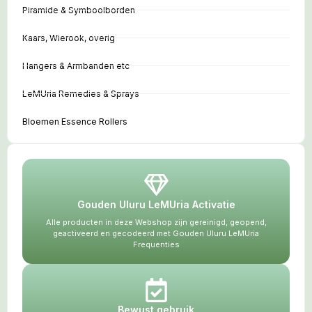
Piramide & Symboolborden
Kaars, Wierook, overig
Hangers & Armbanden etc
LeMUria Remedies & Sprays
Bloemen Essence Rollers
Gouden Uluru LeMUria Activatie
Alle producten in deze Webshop zijn gereinigd, geopend,
geactiveerd en gecodeerd met Gouden Uluru LeMUria
Frequenties
Bewust gebruik