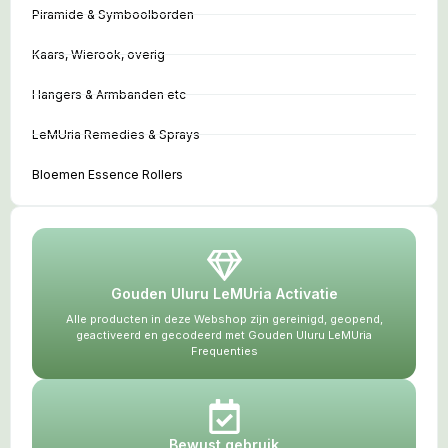
Piramide & Symboolborden
Kaars, Wierook, overig
Hangers & Armbanden etc
LeMUria Remedies & Sprays
Bloemen Essence Rollers
Gouden Uluru LeMUria Activatie
Alle producten in deze Webshop zijn gereinigd, geopend,
geactiveerd en gecodeerd met Gouden Uluru LeMUria
Frequenties
Bewust gebruik