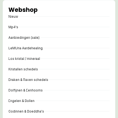
Webshop
Nieuw
Mp4's
Aanbiedingen (sale)
LeMUria Aardehealing
Los kristal / mineraal
Kristallen schedels
Draken & Raven schedels
Dolfijnen & Eenhoorns
Engelen & Bollen
Godinnen & Boeddha's