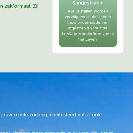
& ingestraald
in zakformaat. Zij
Alle Kristallen worden
 van Hathor Venus
vervolgens bij de Hoeder
biedt onder
thuis onderhouden en
ing en helpt bij
ingestraald vanuit de
LeMUria MoederBron van al
ronen om je
het Leven.
 met jouw
 om de energie van
 aan te leren
ijn stem door je
s een
LeMUria
webshop. Zij staan
ouw ruimte zodanig manifesteert dat zij ook
de energieën van