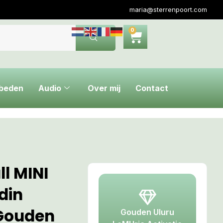
maria@sterrenpoort.com
0
ebeden
Audio
Over mij
Contact
l MINI
din
 Gouden
Gouden Uluru