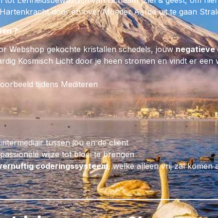
n tot Eenheidsbewustzijn van Lichaam, Ziel & geest, om hie
een van mijn
Holy Aura Sprays of 
Hartenkracht door en over Moeder Aarde uit te gaan Stral
Rollers
, allen licht geparfumeerd, du
gebruik.
nen ?
D
oe ook eens mee op een maandeli
or Webshop gekochte kristallen schedels, jouw
negatieve 
Volle Maan en/of Zoom Sound Heal
dig Kosmisch Licht door je heen stromen en vindt er een wa
zij onmiddellijk in actie komen en je
afstemmen op jouw SterZielenweze
voorbeeld tijdens Mediteren
vanuit het Hart van Moeder Aarde,
Zon & Sterrenpoort door de Kosmos
Sterrenziel Planeet waar je ooit v
gegaan om Moeder Aarde te helpen 
haar waterwegen netwerk i.s.m. het
 intermediair tussen jou en de cliënt
Licht.
Klik
HIER
om te zien welke acti
assionele wijze tot bloei te brengen
programma staan en lees ook vooral
vernuftig coderingssysteem
, welke alleen vrij zal komen 
artikelen op deze website door alle
klikken OF BESTEL METEEN JO
TICKET IN
CATEGORIE 60
VAN D