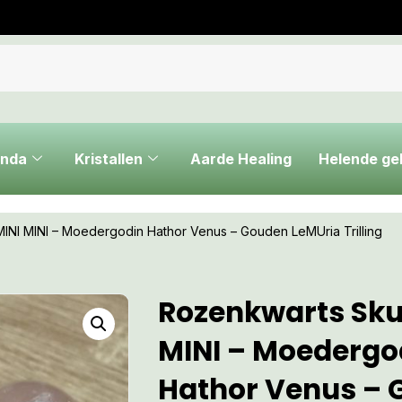
nda
Kristallen
Aarde Healing
Helende g
MINI MINI – Moedergodin Hathor Venus – Gouden LeMUria Trilling
Rozenkwarts Skul
MINI – Moedergo
Hathor Venus –