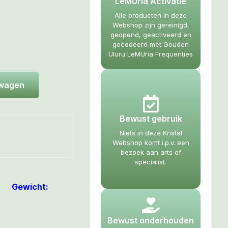
LeMUria Activatie
Alle producten in deze
Webshop zijn gereinigd,
geopend, geactiveerd en
gecodeerd met Gouden
Uluru LeMUria Frequenties
lwagen
Bewust gebruik
Niets in deze Kristal
Webshop komt i.p.v. een
bezoek aan arts of
specialist.
xh)
Gewicht:
Bewust onderhouden