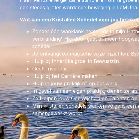
Haar Venus energie zal je stimuleren om te groeie
een steeds groter wordende beweging je LeMUria 
Wat kan een Kristallen Schedel voor jou beteke
Zonder één wanklank nemen de in mijn Hath
verbranding’. Hierdoor gaat er meer hoogwaar
schedel
Je ontvangt op magische wijze Inzichten: Bij
Hulp bij Innerlijke groei in Bewustzijn
Geeft Inspiratie
Hulp bij het Carrière maken
Hulp in jouw praktijk of op het werk
In geval van een eigen praktijk, dienen ze als
Ze Helpen jouw Oer Wijsheid en Talenten op p
Mijn kristallen schedels werken volgens een
samengewerkt wordt