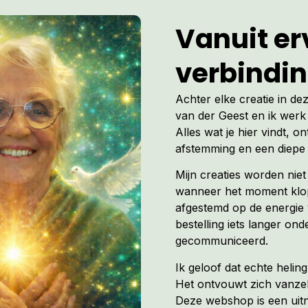
Vanuit erv
verbindi
Achter elke creatie in de
van der Geest en ik werk 
Alles wat je hier vindt, on
afstemming en een diepe 
Mijn creaties worden nie
wanneer het moment klopt
afgestemd op de energie 
bestelling iets langer ond
gecommuniceerd.
Ik geloof dat echte heli
Het ontvouwt zich vanzel
Deze webshop is een uitno