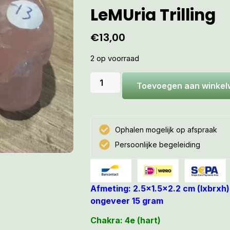
LeMUria Trilling
€
13,00
2 op voorraad
Toevoegen aan winke
Ophalen mogelijk op afspraak
Persoonlijke begeleiding
Afmeting: 2.5×1.5×2.2 cm (lxbr
ongeveer 15 gram
Chakra: 4e (hart)