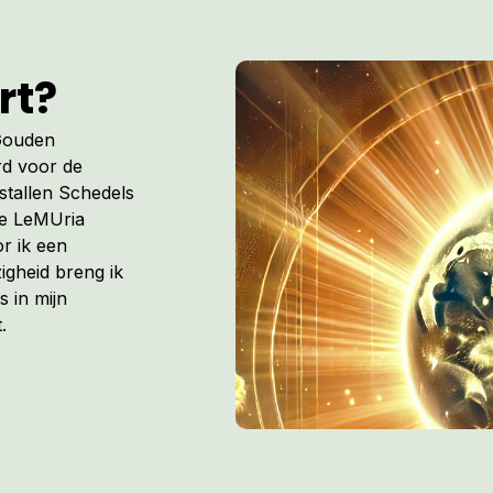
rt?
 Gouden
rd voor de
istallen Schedels
de LeMUria
r ik een
igheid breng ik
s in mijn
.