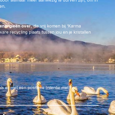
rdoor alsmaar meer aanwezig te durven zijn, om in
Holy Crystal
en.
s plezierig in
jkse Poortdag,
energieën over
, die vrij komen bij ‘Karma
ing, want dan zal
re recycling plaats tussen jou en je kristallen
 nog dieper
n en op reis gaan
 via de Uluru Rock
, naar jouw eigen
andaan bent op weg
bij de aanleg van
 Net van
viteiten er op het
 de laatste
als er met een positieve Intentie met hen
reerst op
HOME
te
UW DEELNAME
EZE WEBSHOP