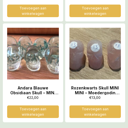
– Hét LeMUria Kristal
Toevoegen aan
Toevoegen aan
winkelwagen
winkelwagen
Andara Blauwe
Rozenkwarts Skull MINI
Obsidiaan Skull – MINI
MINI – Moedergodin
MINI: Speciaal voor
Hathor Venus – Gouden
€
22,00
€
13,00
Sjamanen, Aardehealing
LeMUria Trilling
& Lichtwerk
Toevoegen aan
Toevoegen aan
winkelwagen
winkelwagen