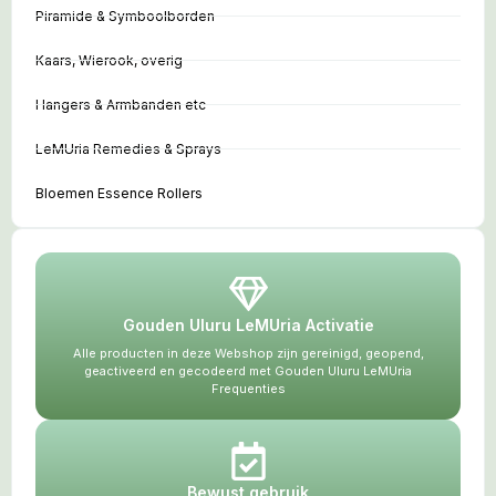
Piramide & Symboolborden
Kaars, Wierook, overig
Hangers & Armbanden etc
LeMUria Remedies & Sprays
Bloemen Essence Rollers
Gouden Uluru LeMUria Activatie
Alle producten in deze Webshop zijn gereinigd, geopend,
geactiveerd en gecodeerd met Gouden Uluru LeMUria
Frequenties
Bewust gebruik