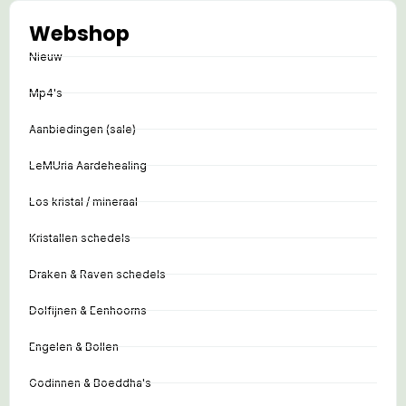
Webshop
Nieuw
Mp4's
Aanbiedingen (sale)
LeMUria Aardehealing
Los kristal / mineraal
Kristallen schedels
Draken & Raven schedels
Dolfijnen & Eenhoorns
Engelen & Bollen
Godinnen & Boeddha's