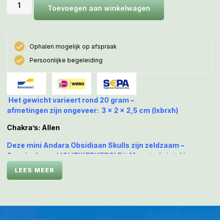
Toevoegen aan winkelwagen
Ophalen mogelijk op afspraak
Persoonlijke begeleiding
Het gewicht varieert rond 20 gram –
afmetingen zijn ongeveer: 3 x 2 x 2,5 cm (lxbrxh)
Chakra’s: Allen
Deze mini Andara Obsidiaan Skulls zijn zeldzaam –
Speciaal voor LICHTWERKERS! Dit Meesterkristal is op
aarde aanwezig om te helpen ons het Moederland MU, het
LEES MEER
Rijk van de Zon, te laten herrijzen! Zij is gevormd uit het
meest Oorspronkelijke LeMUria Moeder Aarde kristal.
Haar Lichtfrequentie is verbonden aan een Groot LeMUria Bron
Lichtveld, daarom vertegenwoordigt deze Alien Moeder Skull