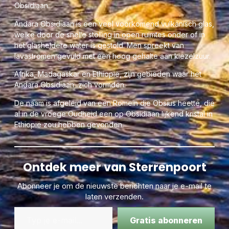
Obsidiaan.
Andara Obsidiaan is een veel voorkomend vulkanisch glas,
welke door de snelle stolling in open ruimtes onder of in
het glasheldere water is gestold. Men spreekt van
lavastromen gevuld met een hoog gehalte aan kiezelzuur.
Afrika, Madagaskar en Ethiopië, zijn gebieden waar het
Andara Obsidiaan zich vormden.
De naam is afgeleid van een Romein die Obsius heette, die
al in de vroege Oudheid een op Obsidiaan lijkend kristal in
Ethiopië zou hebben gevonden.
Ontdek meer van Sterrenpoort
Abonneer je om de nieuwste berichten naar je e-mail te
laten verzenden.
Gratis abonneren