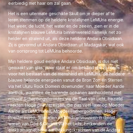
vooruit te komen middels positieve Intenties en Affirmaties.
eerbiedig met haar om zal gaan.
Graag zou ik je nu al in mijn omvangrijke energieveld willen
Het is een uitermate geschikte Skull om je dieper af te
insluiten. Krijg je interesse in mij, dan kun je mij via de foto een
leren stemmen op de heldere kristallijnen LeMUria energie.
tijdje aankijken om zo mijn energie beter te doorgronden.
Het weer, de lucht, het water en de zeeën, zien er in de
Hierdoor zal ik je op Afstand ‘aanraken’ met mijn LeMUria
kristallijnen blauwe LeMUria binnenwereld namelijk net zo
MoederBron Hathor Liefde.
helder en stralend uit, als deze heldere Andara Obsidiaan.
Op deze foto zie je hoe ik haar vertroetel in een ligbed van
Zij is gevormd uit Andara Obsidiaan uit Madagskar, wat ook
losse blauwe Andara Obsidiaan kristallen. Deze verkoop ik per
van oorsprong tot LeMUria behoorde.
gram in mijn Hathor Webshop categorie:
Kristal & half-
Mijn heldere goud eerlijke Andara Obsidiaan, is dus niet
Edelsteen
gemaakt van glas, maar staat er om bekend dat zij reeds
Andara-Obsidiaan is een natuurlijk ontstane vulkanische
voor het bestaan van de mensheid en LeMUria, de heldere
glassoort, welke insluitsels kunnen bevatten die alleen
blauwe helende energieën vanuit de Bron Zon en Sterren
maar in steen kunnen ontstaan en niet in glas!
via het Uluru Rock Domein downunder, naar Moeder Aarde
aantrok, waarmee de barende oceanen aanhoudend met
Vergeet niet om links onderaan deze pagina, ook de info
nieuwe Scheppingsformules via de Taal van Licht, bezield
over mijn ‘Andara Obsidiaan Kristal’ te lezen , want daarna
raakten. Hoge priesteressen, die pas veel later op Moeder
zal je beter kunnen begrijpen wie jij dus van Oorsprong bent.
Aarde als LeMUrianen, Moeder Hathorgodinnen, Hoge
Priesteressen, Sjamanen en Medicijnvrouwen in dienst
waren van God & Godina via het Licht, herkenden de
elektromagnetische aantrekkingskrachten van dit Andara