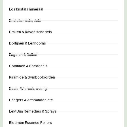
Los kristal / mineraal
Kristallen schedels
Draken & Raven schedels
Dolfijnen & Eenhoorns
Engelen & Bollen
Godinnen & Boeddha's
Piramide & Symboolborden
Kaars, Wierook, overig
Hangers & Armbanden etc
LeMUria Remedies & Sprays
Bloemen Essence Rollers