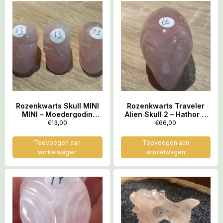
Rozenkwarts Skull MINI
Rozenkwarts Traveler
MINI – Moedergodin
Alien Skull 2 – Hathor &
Hathor Venus – Gouden
Venus – Gouden Elfen
€
13,00
€
66,00
LeMUria Trilling
Trilling = 6×3.5×4 cm
Toevoegen aan
Toevoegen aan
winkelwagen
winkelwagen