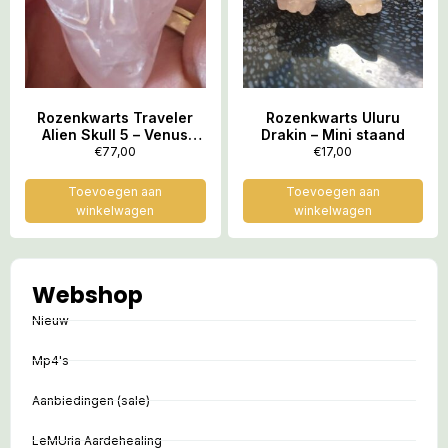
Rozenkwarts Traveler
Rozenkwarts Uluru
Alien Skull 5 – Venus
Drakin – Mini staand
Trilling = 8.1 x 5 x 3.5 cm
€
77,00
€
17,00
Toevoegen aan
Toevoegen aan
winkelwagen
winkelwagen
Webshop
Nieuw
Mp4's
Aanbiedingen (sale)
LeMUria Aardehealing