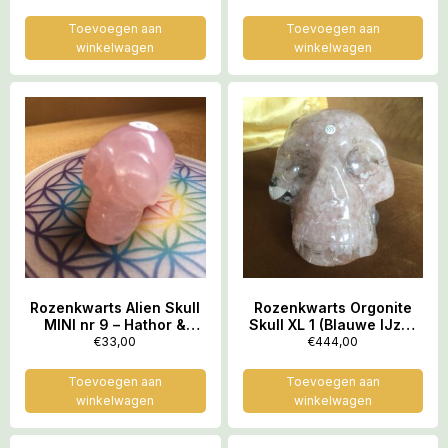
Trilling
Trilling
Toevoegen aan
Toevoegen aan
winkelwagen
winkelwagen
Rozenkwarts Alien Skull
Rozenkwarts Orgonite
MINI nr 9 – Hathor &
Skull XL 1 (Blauwe IJzer
Venus – Gouden LeMUria
spiralen + Schelpen) –
€
33,00
€
444,00
Trilling
16.5 x 11.5 x 11.5 cm
(lxbrxh) – 2.3 kg
Toevoegen aan
Toevoegen aan
winkelwagen
winkelwagen