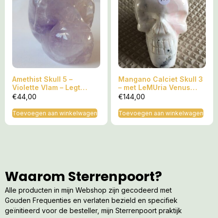
Amethist Skull 5 –
Mangano Calciet Skull 3
Violette Vlam – Legt
– met LeMUria Venus
contact met Meester
trilling
€
44,00
€
144,00
Saint Germain
Toevoegen aan winkelwagen
Toevoegen aan winkelwagen
Waarom Sterrenpoort?
Alle producten in mijn Webshop zijn gecodeerd met
Gouden Frequenties en verlaten bezield en specifiek
geïnitieerd voor de besteller, mijn Sterrenpoort praktijk