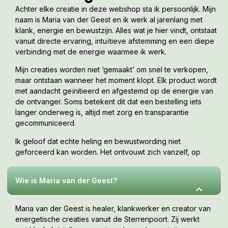
Achter elke creatie in deze webshop sta ik persoonlijk. Mijn
naam is Maria van der Geest en ik werk al jarenlang met
klank, energie en bewustzijn. Alles wat je hier vindt, ontstaat
vanuit directe ervaring, intuïtieve afstemming en een diepe
verbinding met de energie waarmee ik werk.
Mijn creaties worden niet ‘gemaakt’ om snel te verkopen,
maar ontstaan wanneer het moment klopt. Elk product wordt
met aandacht geïnitieerd en afgestemd op de energie van
de ontvanger. Soms betekent dit dat een bestelling iets
langer onderweg is, altijd met zorg en transparantie
gecommuniceerd.
Ik geloof dat echte heling en bewustwording niet
geforceerd kan worden. Het ontvouwt zich vanzelf, op
jouw tempo, wanneer je er klaar voor bent. Deze webshop
is een uitnodiging om te voelen wat bij jou resoneert.
Wie is Maria van der Geest?
Maria van der Geest is healer, klankwerker en creator van
energetische creaties vanuit de Sterrenpoort. Zij werkt