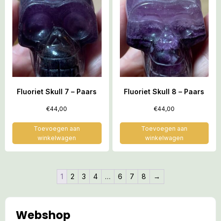
Fluoriet Skull 7 – Paars
Fluoriet Skull 8 – Paars
€
44,00
€
44,00
Toevoegen aan
Toevoegen aan
winkelwagen
winkelwagen
1
2
3
4
…
6
7
8
→
Webshop