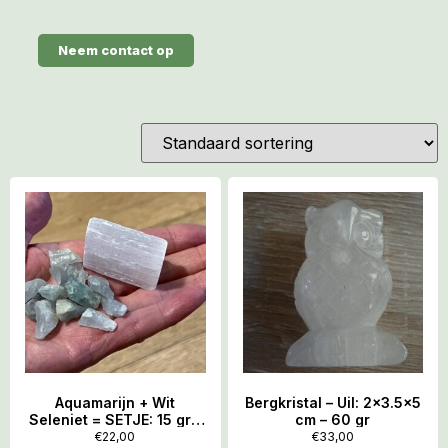
Neem contact op
Aquamarijn + Wit
Bergkristal – Uil: 2×3.5×5
Seleniet = SETJE: 15 gr –
cm – 60 gr
Moeder Maria
€
22,00
€
33,00