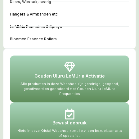
Kaars, Wierook, overig
Hangers & Armbanden etc
LeMUria Remedies & Sprays
Bloemen Essence Rollers
Gouden Uluru LeMUria Activatie
Alle producten in deze Webshop zijn gereinigd, geopend,
geactiveerd en gecodeerd met Gouden Uluru LeMUria
Frequenties
Bewust gebruik
Niets in deze Kristal Webshop komt i.p.v. een bezoek aan arts
of specialist.