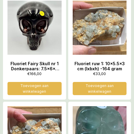
Fluoriet Fairy Skull nr 1
Fluoriet ruw 1: 10×5.5×3
Donkerpaars: 7.5x6x7
cm (lxbxh) -164 gram
cm (lxbrxh) – 421 gr =
€
166,00
€
33,00
Elfenkoningin
Toevoegen aan
Toevoegen aan
winkelwagen
winkelwagen