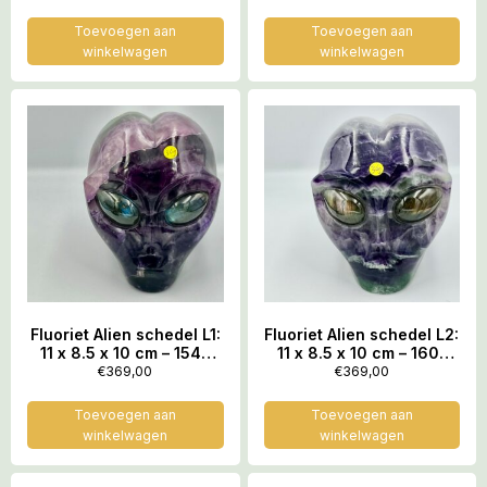
Trillingsfrequentie van
de LeMUria Regenboog
Toevoegen aan
Toevoegen aan
winkelwagen
winkelwagen
Fluoriet Alien schedel L1:
Fluoriet Alien schedel L2:
11 x 8.5 x 10 cm – 1547
11 x 8.5 x 10 cm – 1601
gram
gram
€
369,00
€
369,00
Toevoegen aan
Toevoegen aan
winkelwagen
winkelwagen