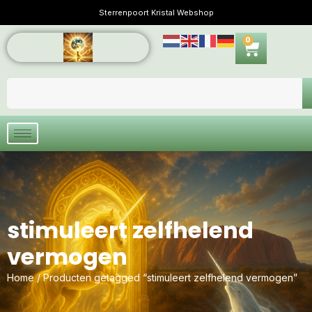
Sterrenpoort Kristal Webshop
0
stimuleert zelfhelend
vermogen
Home
/ Producten getagged “stimuleert zelfhelend vermogen”