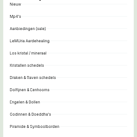
Nieuw
Mp4's
Aanbiedingen (sale)
LeMUria Aardehealing
Los kristal / mineraal
Kristallen schedels
Draken & Raven schedels
Dolfijnen & Eenhoorns
Engelen & Bollen
Godinnen & Boeddha's
Piramide & Symboolborden