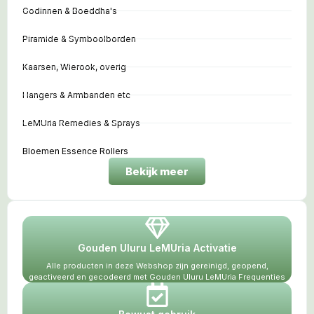
Godinnen & Boeddha's
Piramide & Symboolborden
Kaarsen, Wierook, overig
Hangers & Armbanden etc
LeMUria Remedies & Sprays
Bloemen Essence Rollers
Bekijk meer
Gouden Uluru LeMUria Activatie
Alle producten in deze Webshop zijn gereinigd, geopend,
geactiveerd en gecodeerd met Gouden Uluru LeMUria Frequenties