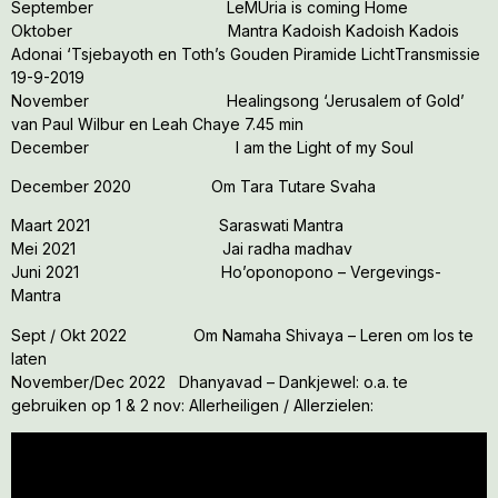
September
LeMUria is coming Home
Oktober
Mantra Kadoish Kadoish Kadois
Adonai ‘Tsjebayoth en Toth’s Gouden Piramide LichtTransmissie
19-9-2019
November
Healingsong ‘Jerusalem of Gold’
van Paul Wilbur en Leah Chaye 7.45 min
December
I am the Light of my Soul
December 2020
Om Tara Tutare Svaha
Maart 2021
Saraswati Mantra
Mei 2021
Jai radha madhav
Juni 2021
Ho’oponopono – Vergevings-
Mantra
Sept / Okt 2022
Om Namaha Shivaya
– Leren om los te
laten
November/Dec 2022
Dhanyavad – Dankjewel: o.a. te
gebruiken op 1 & 2 nov: Allerheiligen / Allerzielen: