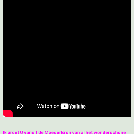
Ik groet U vanuit de MoederBron van al het wonderschone