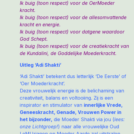
Ik buig (toon respect) voor de OerMoeder
kracht.
Ik buig (toon respect) voor de allesomvattende
kracht en energie.
Ik buig (toon respect) voor datgene waardoor
God Schept.
Ik buig (toon respect) voor de creatiekracht van
de Kundalini, de Goddelijke Moederkracht.
Uitleg ‘Adi Shakti’
‘Adi Shakti’ betekent dus letterlijk ‘De Eerste’ of
‘Oer Moederkracht’.
Deze vrouwelijk energie is de belichaming van
creativiteit, balans en voltooiing. Zij is een
inspirator en stimulator van
innerlijke Vrede,
Geneeskracht, Genade, Vrouwen Power in
het bijzonder,
die Moeder Shakti via jou (
lees:
onze Lichtgroep!
) naar alle vrouwelijke Oud
LeMUrianen op Moeder Aarde zal uitstralen,