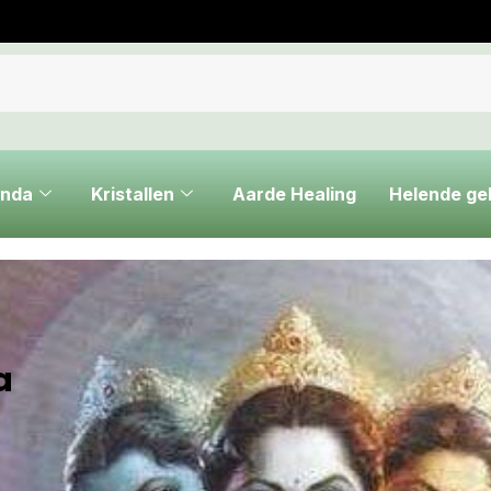
nda
Kristallen
Aarde Healing
Helende g
a