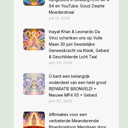
94 en YouTube: Goud Zwarte
Moederstraal
juli 13, 2026
Inayat Khan & Leonardo Da
Vinci schenken ons op Volle
Maan 30 juni Geestelijke
Geneeskracht via Klank, Gebed
& Geschilderde Licht Taal
juni 29, 2026
Ú bent een belangrijk
onderdeel van een héél groot
REPARATIE BRONVELD! +
Nieuwe MP4 93 + Gebed
juni 22, 2026
Affirmaties voor een
verbeterde Meanderende
Bloedsomloop Meridiaan door