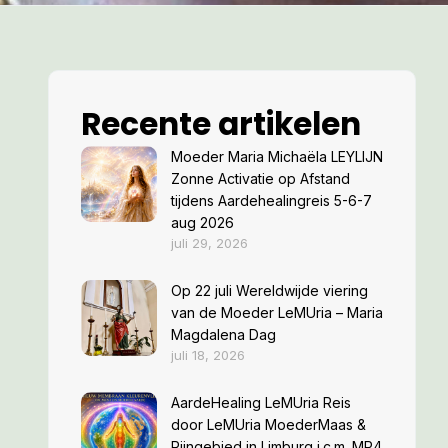
Recente artikelen
Moeder Maria Michaëla LEYLIJN
Zonne Activatie op Afstand
tijdens Aardehealingreis 5-6-7
aug 2026
juli 29, 2026
Op 22 juli Wereldwijde viering
van de Moeder LeMUria – Maria
Magdalena Dag
juli 18, 2026
AardeHealing LeMUria Reis
door LeMUria MoederMaas &
Rijngebied in Limburg i.c.m. MP4