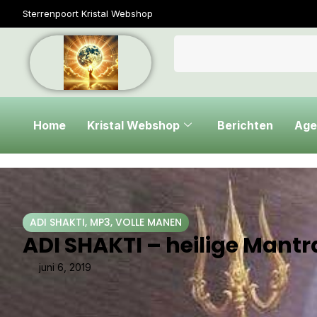
Sterrenpoort Kristal Webshop
Home
Kristal Webshop
Berichten
Age
ADI SHAKTI
,
MP3
,
VOLLE MANEN
ADI SHAKTI – heilige Mantr
juni 6, 2019