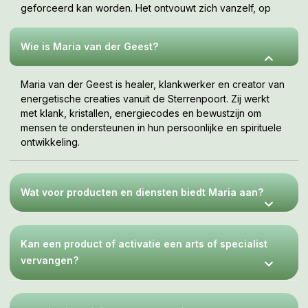
geforceerd kan worden. Het ontvouwt zich vanzelf, op
jouw tempo, wanneer je er klaar voor bent. Deze webshop
is een uitnodiging om te voelen wat bij jou resoneert.
Wie is Maria van der Geest?
Maria van der Geest is healer, klankwerker en creator van
energetische creaties vanuit de Sterrenpoort. Zij werkt
met klank, kristallen, energiecodes en bewustzijn om
mensen te ondersteunen in hun persoonlijke en spirituele
ontwikkeling.
Wat voor producten en diensten biedt Maria aan?
Kan een product of activatie een arts of specialist
vervangen?