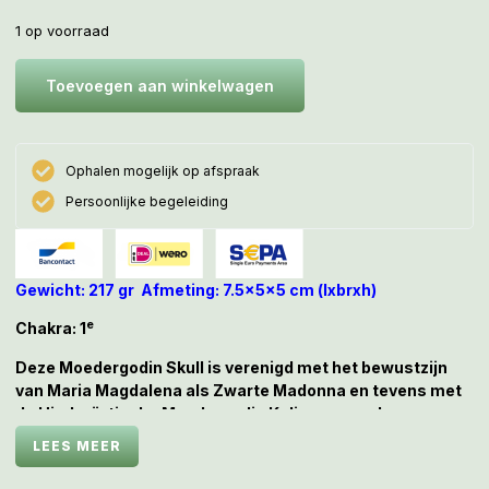
1 op voorraad
Toevoegen aan winkelwagen
Ophalen mogelijk op afspraak
Persoonlijke begeleiding
Gewicht: 217 gr Afmeting: 7.5x5x5 cm (lxbrxh)
e
Chakra: 1
Deze Moedergodin Skull is verenigd met het bewustzijn
van Maria Magdalena als Zwarte Madonna en tevens met
de Hindoeïstische Moedergodin Kali, waarvan haar
bijnaam de ‘Allerzoetste’ is!
LEES MEER
Zij brengt de waarheid, de kern of oorzaak van dingen,