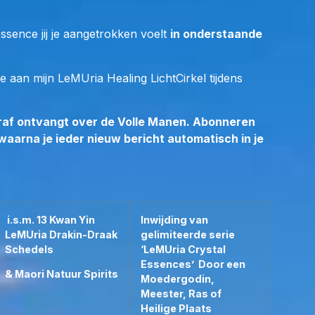
 staat in
en Elfen Poort in
ssence jij je aangetrokken voelt
in onderstaande
n Peru waar de
t.b.v. de
l Ursa Major =
e aan mijn LeMUria Healing LichtCirkel tijdens
op Moeder Aarde
taal, wat op een
 vooraf ontvangt over de Volle Manen. Abonneren
igt op de Kristal
 waarna je ieder nieuw bericht automatisch in je
ce, staat voor de
aia-Pachamama
die vanonder uit de
en-Drakinnen,
i.s.m. 13 Kwan Yin
Inwijding van
nen, Walvissen en
LeMUria Drakin-Draak
gelimiteerde serie
Schedels
‘LeMUria Crystal
jes op Moeder
Essences’
Door een
& Maori Natuur Spirits
Moedergodin,
Meester, Ras of
vens op
Heilige Plaats
smettingsmiddel