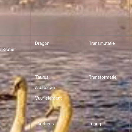
Alle data van Volle Manen én nog
vind je links onderaan door naar 
scrollen op deze pagina.
Dragon
Transmutatie
a Krater
Taurus
Transformatie
Aldabaran
Vuur element
d
Arcturus
Lering