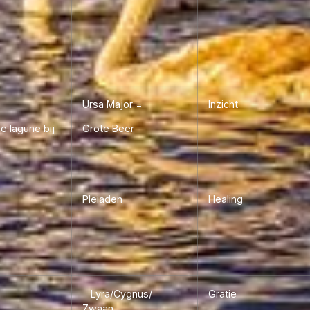
Ursa Major =
Inzicht
ge lagune bij
Grote Beer
Pleiaden
Healing
Lyra/Cygnus/
Gratie
Zwaan