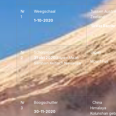
Nr
Weegschaal
Tussen Austra
1
Zeeland
1-10-2020
‘Great Barrier
Nr
Schorpioen
Japan
2
31 okt 2020
Blauwe Maan
Mount Fuji
Samhain Keltisch Nieuwjaar
Nr
Boogschutter
China
3
Himalaya
30-11-2020
Kolunshan geb