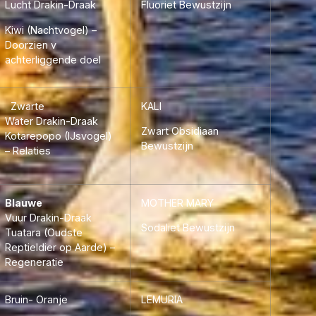
Lucht Drakin-Draak
Fluoriet Bewustzijn
Kiwi (Nachtvogel) –
Doorzien v
achterliggende doel
Zwarte
KALI
Water Drakin-Draak
Zwart Obsidiaan
Kotarepopo (IJsvogel)
Bewustzijn
– Relaties
Blauwe
MOTHER MARY
Vuur Drakin-Draak
Sodaliet Bewustzijn
Tuatara (Oudste
Reptieldier op Aarde) –
Regeneratie
Bruin- Oranje
LEMURIA