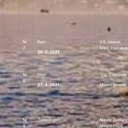
Nr
Ram
V.S. Hawaii,
7
Maui, Haleakal
28-3-2021
Nr
Stier
V.S. California
8
27-4-2021
Mount Shasta
Nr
Tweelingen
Nieuw Zeelan
9
Mount Cook