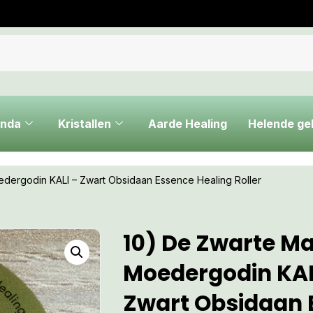
nda
Kristallen
Aarde Healing
Helende g
ergodin KALI – Zwart Obsidaan Essence Healing Roller
10) De Zwarte M
Moedergodin KAL
Zwart Obsidaan 