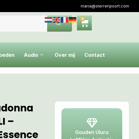
maria@sterrenpoort.com
0
ebeden
Audio
Over mij
Contact
adonna
I –
Essence
Gouden Uluru