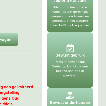
LeMUria Activatie
Alle producten in deze
Webshop zijn gereinigd,
geopend, geactiveerd en
gecodeerd met Gouden
Uluru LeMUria Frequenties
lwagen
Bewust gebruik
Niets in deze Kristal
Webshop komt i.p.v. een
bezoek aan arts of
specialist.
ig een gelimiteerd
angstelling
olgens Oud
Bewust onderhouden
middels