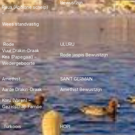
Bewustzijn
Paua (Abolone schelp)
–
 meer INFO
Wees standvastig
beneden te
Rode
ULURU
Vuur Drakin-Draak
Rode jaspis Bewustzijn
Kea (Papegaai) –
Wedergeboorte
Amethist
SAINT GERMAIN
Aarde Drakin-Draak
Amethist Bewustzijn
Koru (Varen) –
Gezelschap Familie
Turkoois
HOPI