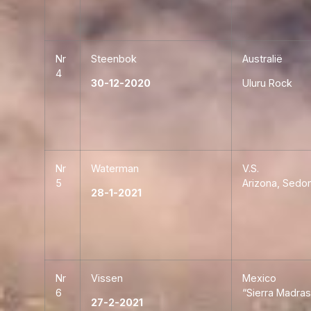
Nr
Steenbok
Australië
4
30-12-2020
Uluru Rock
Nr
Waterman
V.S.
5
Arizona, Sedo
28-1-2021
Nr
Vissen
Mexico
6
“Sierra Madras
27-2-2021