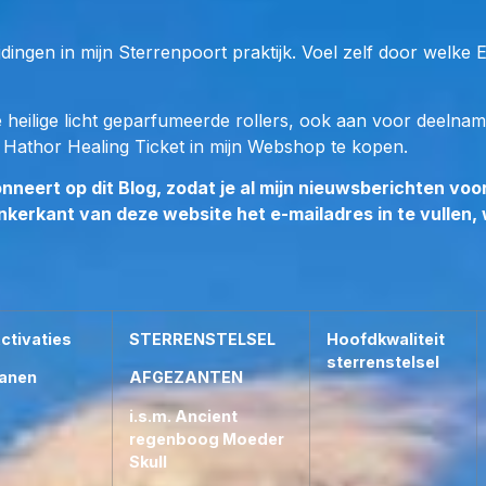
Deze licht ruikende Essence Roller
connectie met de LeMUria Drakinn
ingen in mijn Sterrenpoort praktijk. Voel zelf door welke E
Chiclayo lagune bij Huncabamba i
Holy Spirits samen met de Draken 
afgezanten van het Sterrenstelse
 heilige licht geparfumeerde rollers, ook aan voor deelnam
Grote Beer hun herintrede doen 
n
Hathor Healing Ticket in mijn Webshop te kopen.
via een Holy LeMUriaans Klankpor
s Abonneert op dit Blog, zodat je al mijn nieuwsberichten
van de meest heilige kruispunten l
inkerkant van deze website het e-mailadres in te vullen,
Matrix van Moeder Aarde.
Deze Gewijde Edelsteenroller Essen
Gouden Holy LeMUria Trilling van
G
én het Proces van
Transmutatie
, 
Peruaanse Poort samen met de Elf
ctivaties
STERRENSTELSEL
Hoofdkwaliteit
Eenhoorns, ZeeMeerminnen, Dolfij
sterrenstelsel
Manen
AFGEZANTEN
vele andere Oeroude natuurwezent
Aarde activeert.
i.s.m. Ancient
regenboog Moeder
Deze Natural Essence Roller zal te
Skull
holografische wijze een Corona ont