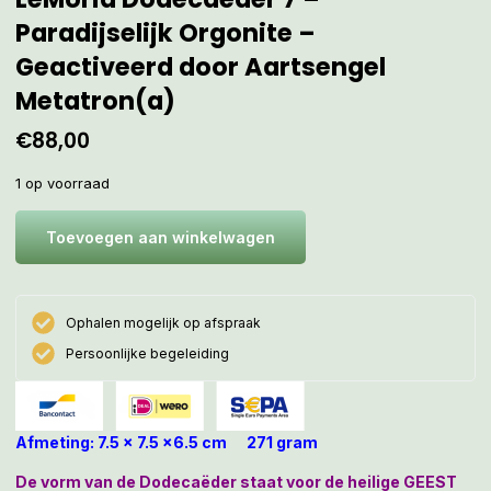
Paradijselijk Orgonite –
Geactiveerd door Aartsengel
Metatron(a)
€
88,00
1 op voorraad
Toevoegen aan winkelwagen
Ophalen mogelijk op afspraak
Persoonlijke begeleiding
Afmeting: 7.5 x 7.5 x6.5 cm 271 gram
De vorm van de Dodecaëder staat voor de heilige GEEST