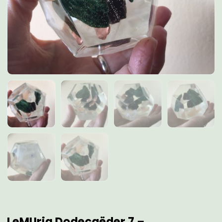
LeMUria Dodecaëder 7 –