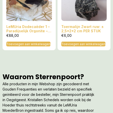
Te helpen bij:
¨
Verzwakt afweersysteem
¨
Rusteloosheid of Slapeloosheid,
¨
Concentratieproblemen
LeMUria Dodecaëder 1 –
Toermalijn Zwart ruw: ±
Paradijselijk Orgonite –
2,5x2x2 cm PER STUK
¨
Bloeddruk problemen
Geactiveerd door
€
88,00
€
6,00
Aartsengel Metatron(a)
¨
Hoofdpijn & duizeligheid
Toevoegen aan winkelwagen
Toevoegen aan winkelwagen
¨
Allergieën.
Én bij:
¨
De Bewustzijnsgroei van de Hoeder/Healer
Waarom Sterrenpoort?
TIP
Alle producten in mijn Webshop zijn gecodeerd met
Maak een Helende reis langs de Planeten tijdens het
Gouden Frequenties en verlaten bezield en specifiek
beluisteren van mijn
LeMUria Healing MP3
07) MP3 ‘Op Weg
geïnitieerd voor de besteller, mijn Sterrenpoort praktijk
naar Eenheid’ Helende Kosmische Planeten Reis vanuit het
in Oegstgeest. Kristallen Schedels worden ook bij de
Uluru Gouden Zonne Hart van Moeder Aarde, 1 uur.
HIER
te
Hoeder thuis rechtstreeks vanuit de LeMUria
bestellen voor € 11
MoederBron ingestraald. Soms ga ik op reis, waardoor