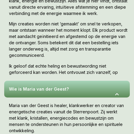
klank, energie en bewustzijn. Alles wat je hier vindt, ontstaat
vanuit directe ervaring, intuïtieve afstemming en een diepe
verbinding met de energie waarmee ik werk.
Mijn creaties worden niet ‘gemaakt’ om snel te verkopen,
maar ontstaan wanneer het moment klopt. Elk product wordt
met aandacht geïnitieerd en afgestemd op de energie van
de ontvanger. Soms betekent dit dat een bestelling iets
langer onderweg is, altijd met zorg en transparantie
gecommuniceerd.
Ik geloof dat echte heling en bewustwording niet
geforceerd kan worden. Het ontvouwt zich vanzelf, op
jouw tempo, wanneer je er klaar voor bent. Deze webshop
is een uitnodiging om te voelen wat bij jou resoneert.
Wie is Maria van der Geest?
Maria van der Geest is healer, klankwerker en creator van
energetische creaties vanuit de Sterrenpoort. Zij werkt
met klank, kristallen, energiecodes en bewustzijn om
mensen te ondersteunen in hun persoonlijke en spirituele
ontwikkeling.