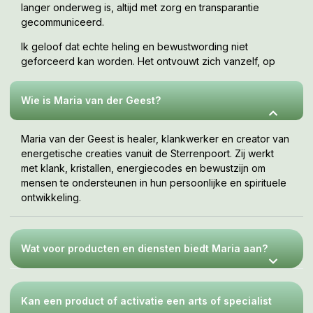
langer onderweg is, altijd met zorg en transparantie
gecommuniceerd.
Ik geloof dat echte heling en bewustwording niet
geforceerd kan worden. Het ontvouwt zich vanzelf, op
jouw tempo, wanneer je er klaar voor bent. Deze webshop
is een uitnodiging om te voelen wat bij jou resoneert.
Wie is Maria van der Geest?
Maria van der Geest is healer, klankwerker en creator van
energetische creaties vanuit de Sterrenpoort. Zij werkt
met klank, kristallen, energiecodes en bewustzijn om
mensen te ondersteunen in hun persoonlijke en spirituele
ontwikkeling.
Wat voor producten en diensten biedt Maria aan?
Kan een product of activatie een arts of specialist