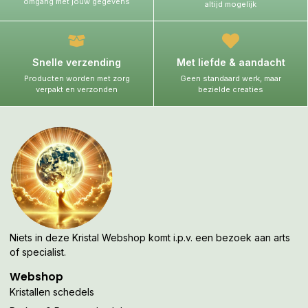
omgang met jouw gegevens
altijd mogelijk
Snelle verzending
Met liefde & aandacht
Producten worden met zorg
Geen standaard werk, maar
verpakt en verzonden
bezielde creaties
Niets in deze Kristal Webshop komt i.p.v. een bezoek aan arts
of specialist.
Webshop
Kristallen schedels