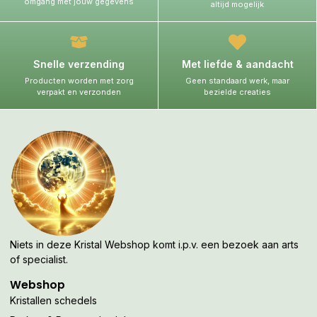
omgang met jouw gegevens
altijd mogelijk
Snelle verzending
Met liefde & aandacht
Producten worden met zorg
Geen standaard werk, maar
verpakt en verzonden
bezielde creaties
Niets in deze Kristal Webshop komt i.p.v. een bezoek aan arts
of specialist.
Webshop
Kristallen schedels