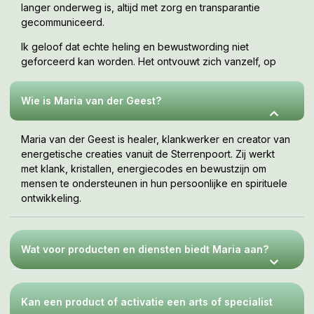
langer onderweg is, altijd met zorg en transparantie
gecommuniceerd.
Ik geloof dat echte heling en bewustwording niet
geforceerd kan worden. Het ontvouwt zich vanzelf, op
jouw tempo, wanneer je er klaar voor bent. Deze webshop
is een uitnodiging om te voelen wat bij jou resoneert.
Wie is Maria van der Geest?
Maria van der Geest is healer, klankwerker en creator van
energetische creaties vanuit de Sterrenpoort. Zij werkt
met klank, kristallen, energiecodes en bewustzijn om
mensen te ondersteunen in hun persoonlijke en spirituele
ontwikkeling.
Wat voor producten en diensten biedt Maria aan?
Kan een product of activatie een arts of specialist