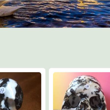
Zij zal de geest tot rust brengen, 
Connectie zal zoeken en vinden m
Buitenaardse Zielsfragmenten.
Jaspis: Maakt je minder zorgelijk,
rustiger, besluitvaardiger door ga
van je organenstelsel te ontstres