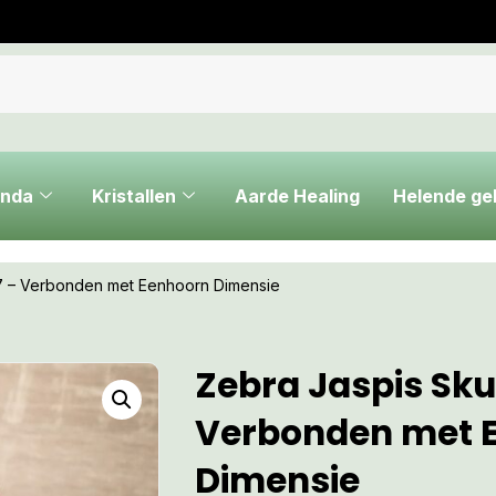
nda
Kristallen
Aarde Healing
Helende g
 7 – Verbonden met Eenhoorn Dimensie
Zebra Jaspis Skul
Verbonden met 
Dimensie