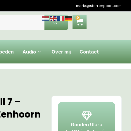
maria@sterrenpoort.com
0
ebeden
Audio
Over mij
Contact
l 7 –
Eenhoorn
Gouden Uluru