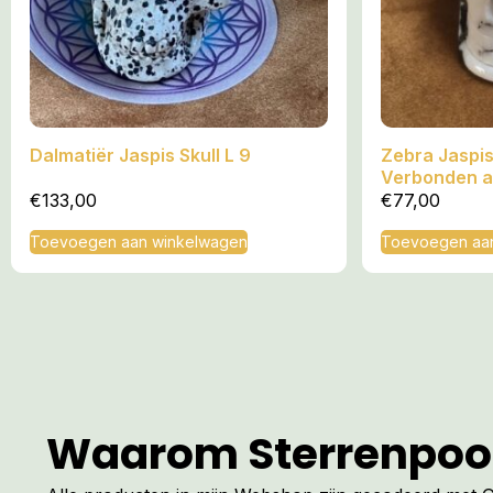
Dalmatiër Jaspis Skull L 9
Zebra Jaspis 
Verbonden a
Dimensie
€
133,00
€
77,00
Toevoegen aan winkelwagen
Toevoegen aa
Waarom Sterrenpoo