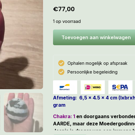
€
77,00
1 op voorraad
Toevoegen aan winkelwagen
Ophalen mogelijk op afspraak
Persoonlijke begeleiding
Afmeting: 6,5 x 4.5 x 4 cm (lxbrx
gram
Chakra: 1
en doorgaans verbonden
AARDE, maar deze Moedergodinne
Jaspis is drager van een immens 