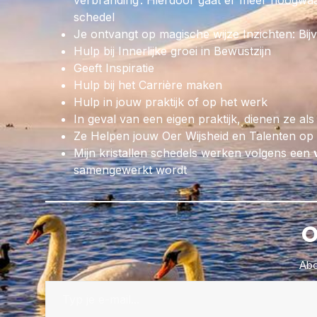
verbranding’. Hierdoor gaat er meer hoogwaar
schedel
Je ontvangt op magische wijze Inzichten: Bij
Hulp bij Innerlijke groei in Bewustzijn
Geeft Inspiratie
Hulp bij het Carrière maken
Hulp in jouw praktijk of op het werk
In geval van een eigen praktijk, dienen ze als
Ze Helpen jouw Oer Wijsheid en Talenten op p
Mijn kristallen schedels werken volgens een
samengewerkt wordt
O
Abo