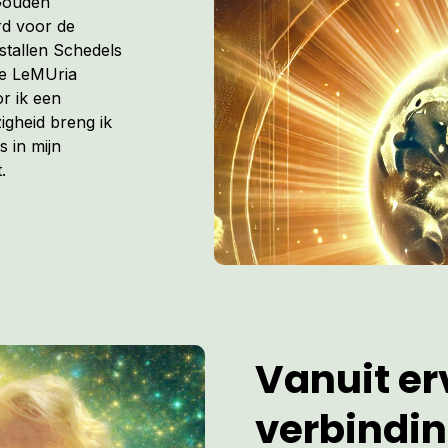
 Gouden
rd voor de
istallen Schedels
de LeMUria
r ik een
igheid breng ik
s in mijn
.
Vanuit erv
verbindi