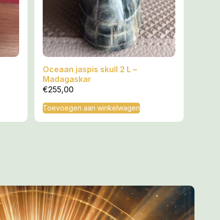
Oceaan jaspis skull 2 L –
Madagaskar
€
255,00
Toevoegen aan winkelwagen