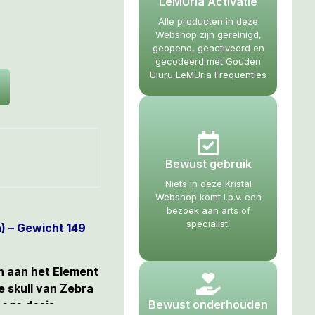
LeMUria Activatie
Alle producten in deze
Webshop zijn gereinigd,
geopend, geactiveerd en
gecodeerd met Gouden
Uluru LeMUria Frequenties
Bewust gebruik
Niets in deze Kristal
Webshop komt i.p.v. een
bezoek aan arts of
specialist.
h) – Gewicht 149
 aan het Element
 skull van Zebra
Bewust onderhouden
hoge dosis