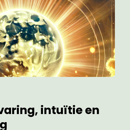
aring, intuïtie en
ng