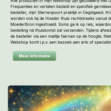
Alle producten in mijn Webshop zijn gecodeerd met
Frequenties en verlaten bezield en specifiek geïnitiee
besteller, mijn Sterrenpoort praktijk in Oegstgeest. Kr
worden ook bij de Hoeder thuis rechtstreeks vanuit 
MoederBron ingestraald. Soms ga ik op reis, waardoo
bestelling ná thuiskomst zal verzenden. Tijdens afwez
de besteller via een mailtje hiervan op de hoogte. Niet
Webshop komt i.p.v. een bezoek aan arts of specialist
Meer informatie