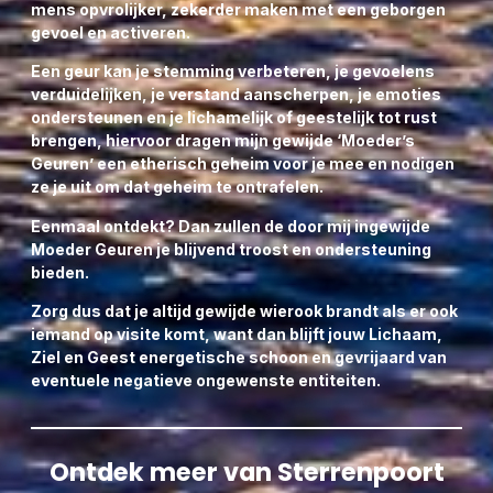
mens opvrolijker, zekerder maken met een geborgen
gevoel en activeren.
Een geur kan je stemming verbeteren, je gevoelens
verduidelijken, je verstand aanscherpen, je emoties
ondersteunen en je lichamelijk of geestelijk tot rust
brengen, hiervoor dragen mijn gewijde ‘Moeder’s
Geuren’ een etherisch geheim voor je mee en nodigen
ze je uit om dat geheim te ontrafelen.
Eenmaal ontdekt? Dan zullen de door mij ingewijde
Moeder Geuren je blijvend troost en ondersteuning
bieden.
Zorg dus dat je altijd gewijde wierook brandt als er ook
iemand op visite komt, want dan blijft jouw Lichaam,
Ziel en Geest energetische schoon en gevrijaard van
eventuele negatieve ongewenste entiteiten.
Ontdek meer van Sterrenpoort