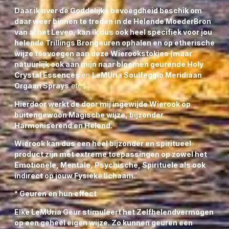
Daar ik over de Goddelijke bevoegdheid beschik om
daar weer binnen te treden in de Helende MoederBron
van al het Leven, kan ik dus ook heel specifiek voor jou
helende Trillings Brongeuren ophalen en op etherische
wijze toevoegen aan deze Wierookstokjes (maar
natuurlijk ook aan mijn naar bloemen geurende
Holy
Crystal Essences
en
LeMUria Soulfeggio Meridiaan
Orgaan Sprays
etc.)
Hierdoor werkt de door mij ingewijde Wierook op
buitengewoon Magische wijze, bijzonder
Harmoniserend en Helend.
Wierook kan dus een heel bijzonder en spiritueel
product zijn met extreme toepassingen op zowel het
Emotionele, Mentale, Psychische, Spirituele als ook
indirect op jouw Fysieke lichaam.
* Geuren en hun effect
Elke LeMUria Geur stimuleert het Zelfhelendvermogen
op een geheel eigen wijze. Zo kunnen geuren een