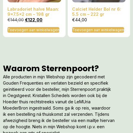
Labradoriet halve Maan:
Calciet Helder Bol nr 6:
9×7.5×2 cm – 198 gr
5.5 cm – 222 gr
€
144,00
€
122,00
€
44,00
Toevoegen aan winkelwagen
Toevoegen aan winkelwagen
Waarom Sterrenpoort?
Alle producten in mijn Webshop zijn gecodeerd met
Gouden Frequenties en verlaten bezield en specifiek
geïnitieerd voor de besteller, mijn Sterrenpoort praktijk
in Oegstgeest. Kristallen Schedels worden ook bij de
Hoeder thuis rechtstreeks vanuit de LeMUria
MoederBron ingestraald. Soms ga ik op reis, waardoor
ik een bestelling ná thuiskomst zal verzenden. Tijdens
afwezigheid breng ik de besteller via een mailtje hiervan
op de hoogte. Niets in mijn Webshop komt i.p.v. een
bezoek aan arts of specialist.