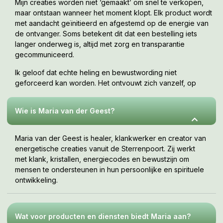
Mijn creaties worden niet ‘gemaakt’ om snel te verkopen,
maar ontstaan wanneer het moment klopt. Elk product wordt
met aandacht geïnitieerd en afgestemd op de energie van
de ontvanger. Soms betekent dit dat een bestelling iets
langer onderweg is, altijd met zorg en transparantie
gecommuniceerd.
Ik geloof dat echte heling en bewustwording niet
geforceerd kan worden. Het ontvouwt zich vanzelf, op
jouw tempo, wanneer je er klaar voor bent. Deze webshop
is een uitnodiging om te voelen wat bij jou resoneert.
Wie is Maria van der Geest?
Maria van der Geest is healer, klankwerker en creator van
energetische creaties vanuit de Sterrenpoort. Zij werkt
met klank, kristallen, energiecodes en bewustzijn om
mensen te ondersteunen in hun persoonlijke en spirituele
ontwikkeling.
Wat voor producten en diensten biedt Maria aan?