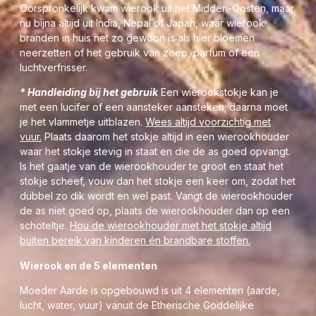
Oorspronkelijk kwam wierook uit het Midden-Oosten, maar
Loop langzaam door de ruimte, laat de rook langs
nu bijna altijd uit India, Nepal of Japan, waar wierook
muren, hoeken en deuropeningen waaien.
branden in huis net zo gewoon is als hier bloemen
neerzetten of het gebruik van zeep, parfum of een
Visualiseer dat grijs stof en zwaarte oplossen in
luchtverfrisser.
Gouden & Wit Zilveren Licht.
* Handleiding bij het gebruik
Een wierookstokje kan je
Zet het stokje in de houder en laat het rustig
met een lucifer of een aansteker aansteken; daarna moet
opbranden.
je het vlammetje uitblazen.
Wees altijd voorzichtig met
vuur.
Plaats daarom het stokje altijd in een wierookhouder
Ga zitten en adem diep in
waar het stokje stevig in staat en die de as goed opvangt.
Laat de geur je vullen met haar zachte helderheid.
Is het gaatje van de wierookhouder te groot en staat het
stokje scheef, vouw dan het stokje een keer om, zodat het
Sluit af met een korte intentie of dankwoord,
dubbel zo dik wordt en wel past. Vangt de wierookhouder
bijvoorbeeld:
de as niet goed op, plaats de wierookhouder dan op een
schoteltje.
Hou de wierookhouder met het stokje altijd
“Moge deze ruimte gevuld zijn met vrede, licht en
buiten bereik van kinderen én brandbare stoffen.
liefde.”
Wierook en de 5 elementen
Al mijn ingezegende Wierook Geuren zorgen naast een
diepe (Huis)Reiniging ook voor Heling, Harmonie,
Moeder Aarde is opgebouwd is uit 4 elementen (a
arde,
Ontspanning etc., wat de stemming verbetert in de
lucht, water, vuur)
vanuit de Etherische Goddelijke
ruimte waar dit gebrand wordt, want Uw aura zal