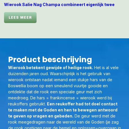
Wierook Salie Nag Champa combineert eigenlijk twee
krachtige geuraspecten in één stokje — de zuiverende
kracht van witte salie en de zachte, omhullende mystiek
LEES MEER
van Nag Champa
De saliecomponent staat bekend om het
reinigen van ruimtes van zware of ongewenste
energie.
Bevordert spirituele concentratie,
Product beschrijving
verbondenheid met hogere
frequenties en een gevoel van
Wierook betekent gewijde of heilige rook.
Het is al vele
vredige devotie.
Helpt bij meditatie
duizenden jaren oud. Waarschijnlijk is het gebruik van
of momenten waarop je innerlijke
wierook ontstaan nadat iemand een stukje hars van de
stilte zoekt.
Boswellia boom op een smeulend vuurtje gooide en
ontdekte dat de rook een speciale geur met zich
De Nag Champa-geur (een
meedroeg. De hars = frankincense = wierook werd bij
combinatie van sandelhout en de
reukoffers gebruikt.
Een reukoffer had tot doel contact
champa-bloesem) geeft een
te maken met de Goden en hen te bewegen antwoord
warme, bloemige en licht kruidige
te geven op vragen en gebeden.
De geur werd met de
basis. S
amen zorgen ze voor een
rook meegedragen naar de wereld van de Goden (je zag
balans van helderheid en warmte
,
de rook opstijgen naar de hemel en oplossen=overgaan in