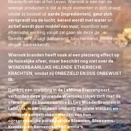
MoederBron van al het Leven. Wierook is een van de
versmelten met de Geur met de Etherische Geestkracht
weinige producten is dat al deze elementen in zich draagt,
van de feeërieke ULURU Elfende wereld en onze
omdat zij bestaat uit
aarde (ingrediënten)
,
geur zich
LeMUrian Goddess of Nature = de Heilige Moeder Drie
verspreidt via de lucht
,
bereid wordt met water
en
Eenheid van LeMUria o.l.v. Groene Tara
actief wordt door middel van vuur,
waardoor een
etherische werking vanuit zal gaan als deze de
De set bevat 12 korte Wierookstokjes en
branden
Geestkracht draagt (kalmerend, beschermend, positieve
ongeveer 15 minuten om haar gewijde geuren te
dingen aantrekkend).
verspreiden door uw woonhuis of werkruimte, welke
tegelijk ieders lichtlichaam zal doorgronden om te
Wierook branden heeft vaak al een plezierig effect op
reinigen en vertrouwt te maken met haar intense helende
de huiselijke sfeer, maar beschikt nog niet over de
fijnbesnaarde inwerking.
WONDERBAARLIJKE
HELENDE
ETHERISCHE
KRACHTEN
, omdat zij ONBEZIELD EN DUS ONBEWUST
Speciaal voor mijn werk heb ik Moeder’s Geuren Wierook
IS.
uit India gekozen, omdat ze
van een uitstekende kwaliteit
zijn. Het stokje wordt namelijk altijd van bamboesplinters
Dankzij een inwijding in de LeMUria Sterrenpoort
gemaakt en met de hand in de hars gerold, omdat dit niets
verbinden deze geurende Wierookstokjes zich met de
afdoet aan de originele Moeder Kruidengeur, doordat er
sferen van de binnenaardse ELfjes MoederBronnen in
geen giftige stoffen vrij zullen komen en mooi langzaam
LeMUria, waar vandaan omhoog de juiste klanken en
opbrandt.
trillingen aangetrokken worden van hun
oorspronkelijke paradijselijke Bloemen, Bloesems- ,
Meer info over Wierook? Lees dan linksonder deze pagina
Kruiden- en Bomengeuren Familie’s.
verder.