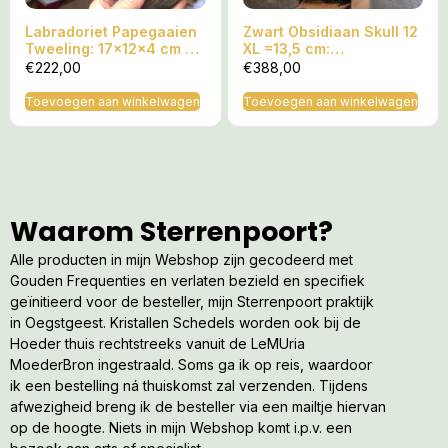
Labradoriet Papegaaien
Zwart Obsidiaan Skull 12
Tweeling: 17x12x4 cm –
XL =13,5 cm:
748 gr = Maori Natuur
Moedergodin Zwarte
€
222,00
€
388,00
Spirit ‘Kea’ van Bezieling
Madonna & Kali (de
& Wedergeboorte
Allerzoetste)
Toevoegen aan winkelwagen
Toevoegen aan winkelwagen
Waarom Sterrenpoort?
Alle producten in mijn Webshop zijn gecodeerd met
Gouden Frequenties en verlaten bezield en specifiek
geïnitieerd voor de besteller, mijn Sterrenpoort praktijk
in Oegstgeest. Kristallen Schedels worden ook bij de
Hoeder thuis rechtstreeks vanuit de LeMUria
MoederBron ingestraald. Soms ga ik op reis, waardoor
ik een bestelling ná thuiskomst zal verzenden. Tijdens
afwezigheid breng ik de besteller via een mailtje hiervan
op de hoogte. Niets in mijn Webshop komt i.p.v. een