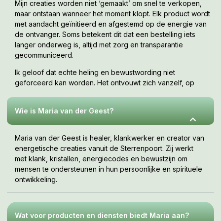
Mijn creaties worden niet ‘gemaakt’ om snel te verkopen,
maar ontstaan wanneer het moment klopt. Elk product wordt
met aandacht geïnitieerd en afgestemd op de energie van
de ontvanger. Soms betekent dit dat een bestelling iets
langer onderweg is, altijd met zorg en transparantie
gecommuniceerd.
Ik geloof dat echte heling en bewustwording niet
geforceerd kan worden. Het ontvouwt zich vanzelf, op
jouw tempo, wanneer je er klaar voor bent. Deze webshop
is een uitnodiging om te voelen wat bij jou resoneert.
Wie is Maria van der Geest?
Maria van der Geest is healer, klankwerker en creator van
energetische creaties vanuit de Sterrenpoort. Zij werkt
met klank, kristallen, energiecodes en bewustzijn om
mensen te ondersteunen in hun persoonlijke en spirituele
ontwikkeling.
Wat voor producten en diensten biedt Maria aan?