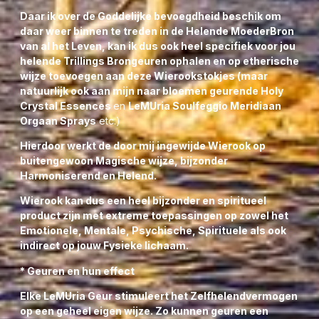
Daar ik over de Goddelijke bevoegdheid beschik om
daar weer binnen te treden in de Helende MoederBron
van al het Leven, kan ik dus ook heel specifiek voor jou
helende Trillings Brongeuren ophalen en op etherische
wijze toevoegen aan deze Wierookstokjes (maar
natuurlijk ook aan mijn naar bloemen geurende
Holy
Crystal Essences
en
LeMUria Soulfeggio Meridiaan
Orgaan Sprays
etc.)
Hierdoor werkt de door mij ingewijde Wierook op
buitengewoon Magische wijze, bijzonder
Harmoniserend en Helend.
Wierook kan dus een heel bijzonder en spiritueel
product zijn met extreme toepassingen op zowel het
Emotionele, Mentale, Psychische, Spirituele als ook
indirect op jouw Fysieke lichaam.
* Geuren en hun effect
Elke LeMUria Geur stimuleert het Zelfhelendvermogen
op een geheel eigen wijze. Zo kunnen geuren een