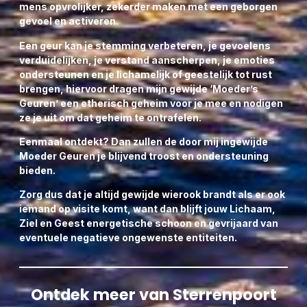
mens opvrolijker, zekerder maken met een geborgen
gevoel en activeren.
Een geur kan je stemming verbeteren, je gevoelens
verduidelijken, je verstand aanscherpen, je emoties
ondersteunen en je lichamelijk of geestelijk tot rust
brengen, hiervoor dragen mijn gewijde ‘Moeder’s
Geuren’ een etherisch geheim voor je mee en nodigen
ze je uit om dat geheim te ontrafelen.
Eenmaal ontdekt? Dan zullen de door mij ingewijde
Moeder Geuren je blijvend troost en ondersteuning
bieden.
Zorg dus dat je altijd gewijde wierook brandt als er ook
iemand op visite komt, want dan blijft jouw Lichaam,
Ziel en Geest energetische schoon en gevrijaard van
eventuele negatieve ongewenste entiteiten.
Ontdek meer van Sterrenpoort