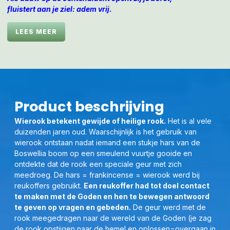
fluistert aan je ziel: adem vrij.
Eucalyptus Blauw — de bries
LEES MEER
die de sluier van het oude optilt
en je hart in het zuivere nu zet’.
Eucalyptus Blauw wierook voelt als een oceaanbries die
door je heen waait: zuiverend, verhelderend en
verlichtend, met een beschermende en versterkende
nasmaak.
Product beschrijving
De geur van Eucalyptus Blauw wierook werkt op meerdere
Wierook betekent gewijde of heilige rook.
Het is al vele
niveaus — fysiek, mentaal en energetisch — als een frisse
duizenden jaren oud. Waarschijnlijk is het gebruik van
golf van zuivering en helderheid.
wierook ontstaan nadat iemand een stukje hars van de
Boswellia boom op een smeulend vuurtje gooide en
Fysiek:
ontdekte dat de rook een speciale geur met zich
De koele, licht kruidige geur opent de luchtwegen, maakt
meedroeg. De hars = frankincense = wierook werd bij
de ademhaling dieper en geeft een gevoel van ruimte in
reukoffers gebruikt.
Een reukoffer had tot doel contact
borst en hoofd. Het stimuleert de zuurstofopname en kan
te maken met de Goden en hen te bewegen antwoord
spanning in het hoofdgebied verlichten.
te geven op vragen en gebeden.
De geur werd met de
rook meegedragen naar de wereld van de Goden (je zag
Mentaal:
de rook opstijgen naar de hemel en oplossen=overgaan in
De frisse, bijna mentholachtige toon wekt alertheid en