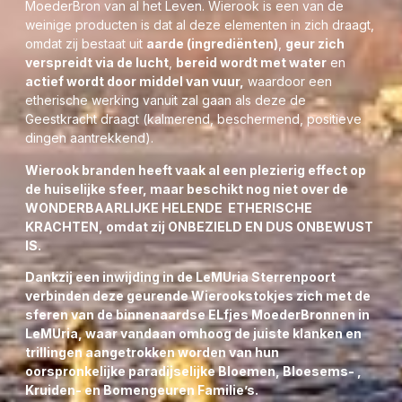
MoederBron van al het Leven. Wierook is een van de
weinige producten is dat al deze elementen in zich draagt,
omdat zij bestaat uit
aarde (ingrediënten)
,
geur zich
verspreidt via de lucht
,
bereid wordt met water
en
actief wordt door middel van vuur,
waardoor een
etherische werking vanuit zal gaan als deze de
Geestkracht draagt (kalmerend, beschermend, positieve
dingen aantrekkend).
Wierook branden heeft vaak al een plezierig effect op
de huiselijke sfeer, maar beschikt nog niet over de
WONDERBAARLIJKE
HELENDE
ETHERISCHE
KRACHTEN
, omdat zij ONBEZIELD EN DUS ONBEWUST
IS.
Dankzij een inwijding in de LeMUria Sterrenpoort
verbinden deze geurende Wierookstokjes zich met de
sferen van de binnenaardse ELfjes MoederBronnen in
LeMUria, waar vandaan omhoog de juiste klanken en
trillingen aangetrokken worden van hun
oorspronkelijke paradijselijke Bloemen, Bloesems- ,
Kruiden- en Bomengeuren Familie’s.