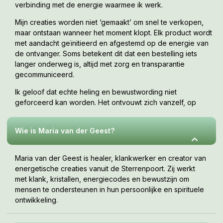
verbinding met de energie waarmee ik werk.
Mijn creaties worden niet ‘gemaakt’ om snel te verkopen,
maar ontstaan wanneer het moment klopt. Elk product wordt
met aandacht geïnitieerd en afgestemd op de energie van
de ontvanger. Soms betekent dit dat een bestelling iets
langer onderweg is, altijd met zorg en transparantie
gecommuniceerd.
Ik geloof dat echte heling en bewustwording niet
geforceerd kan worden. Het ontvouwt zich vanzelf, op
jouw tempo, wanneer je er klaar voor bent. Deze webshop
is een uitnodiging om te voelen wat bij jou resoneert.
Wie is Maria van der Geest?
Maria van der Geest is healer, klankwerker en creator van
energetische creaties vanuit de Sterrenpoort. Zij werkt
met klank, kristallen, energiecodes en bewustzijn om
mensen te ondersteunen in hun persoonlijke en spirituele
ontwikkeling.