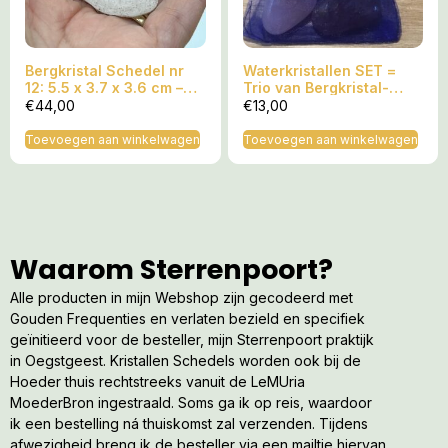
Bergkristal Schedel nr
Waterkristallen SET =
12: 5.5 x 3.7 x 3.6 cm –
Trio van Bergkristal-
108 gr – LeMUria
Rozenkwarts-Amethist
€
44,00
€
13,00
Wortelras
Toevoegen aan winkelwagen
Toevoegen aan winkelwagen
Waarom Sterrenpoort?
Alle producten in mijn Webshop zijn gecodeerd met
Gouden Frequenties en verlaten bezield en specifiek
geïnitieerd voor de besteller, mijn Sterrenpoort praktijk
in Oegstgeest. Kristallen Schedels worden ook bij de
Hoeder thuis rechtstreeks vanuit de LeMUria
MoederBron ingestraald. Soms ga ik op reis, waardoor
ik een bestelling ná thuiskomst zal verzenden. Tijdens
afwezigheid breng ik de besteller via een mailtje hiervan