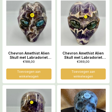
Chevron Amethist Alien
Chevron Amethist Alien
Skull met Labradoriet
Skull met Labradoriet
ogen 4: 8×6.x7.5 cm –
ogen L3: 11×8.5×10.5 cm
€
188,00
€
369,00
574 gram
– 1251 gram
Toevoegen aan
Toevoegen aan
winkelwagen
winkelwagen