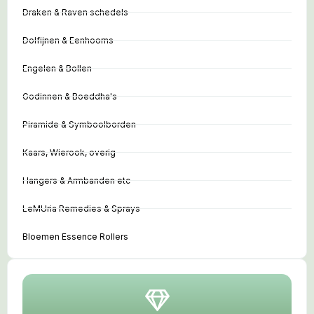
Draken & Raven schedels
Dolfijnen & Eenhoorns
Engelen & Bollen
Godinnen & Boeddha's
Piramide & Symboolborden
Kaars, Wierook, overig
Hangers & Armbanden etc
LeMUria Remedies & Sprays
Bloemen Essence Rollers