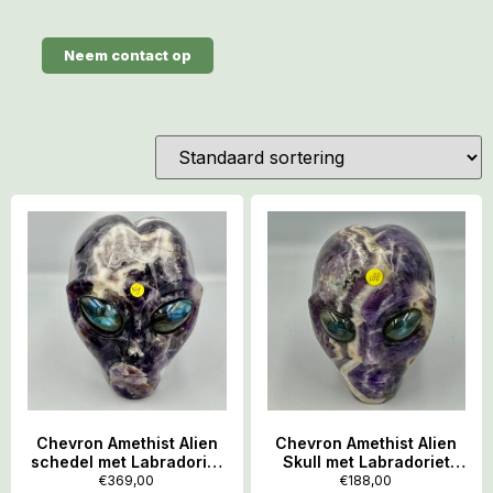
Neem contact op
Chevron Amethist Alien
Chevron Amethist Alien
schedel met Labradoriet
Skull met Labradoriet
ogen L1: 11×8.5×10.5 cm –
ogen 1: 7.5×6.5.x7.5 cm –
€
369,00
€
188,00