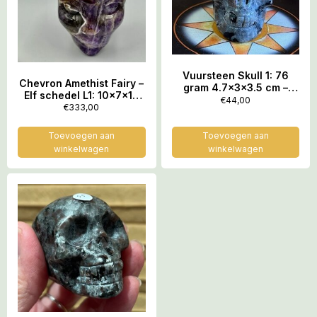
Vuursteen Skull 1: 76
Chevron Amethist Fairy –
gram 4.7x3x3.5 cm –
Elf schedel L1: 10x7x10
Grondt én Bekrachtigt de
€
44,00
cm – 997 gram
€
333,00
Uluru
Scheppingspulsatie
Toevoegen aan
Toevoegen aan
winkelwagen
winkelwagen