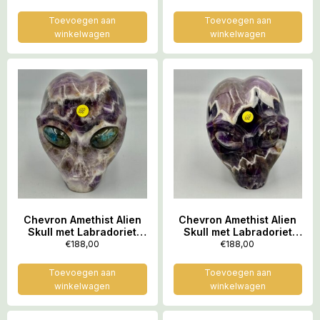
1330 gram
573 gram
Toevoegen aan
Toevoegen aan
winkelwagen
winkelwagen
Chevron Amethist Alien
Chevron Amethist Alien
Skull met Labradoriet
Skull met Labradoriet
ogen 2: 7.5×6.5×7.5 cm –
ogen 3: 7.5×6.5×7.5 cm –
€
188,00
€
188,00
546 gram
532 gram
Toevoegen aan
Toevoegen aan
winkelwagen
winkelwagen