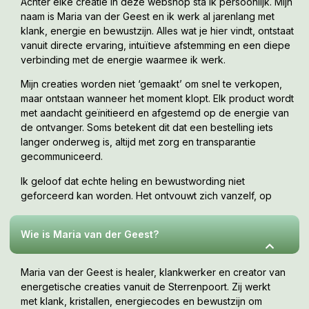
Achter elke creatie in deze webshop sta ik persoonlijk. Mijn
naam is Maria van der Geest en ik werk al jarenlang met
klank, energie en bewustzijn. Alles wat je hier vindt, ontstaat
vanuit directe ervaring, intuïtieve afstemming en een diepe
verbinding met de energie waarmee ik werk.
Mijn creaties worden niet ‘gemaakt’ om snel te verkopen,
maar ontstaan wanneer het moment klopt. Elk product wordt
met aandacht geïnitieerd en afgestemd op de energie van
de ontvanger. Soms betekent dit dat een bestelling iets
langer onderweg is, altijd met zorg en transparantie
gecommuniceerd.
Ik geloof dat echte heling en bewustwording niet
geforceerd kan worden. Het ontvouwt zich vanzelf, op
jouw tempo, wanneer je er klaar voor bent. Deze webshop
is een uitnodiging om te voelen wat bij jou resoneert.
Wie is Maria van der Geest?
Maria van der Geest is healer, klankwerker en creator van
energetische creaties vanuit de Sterrenpoort. Zij werkt
met klank, kristallen, energiecodes en bewustzijn om