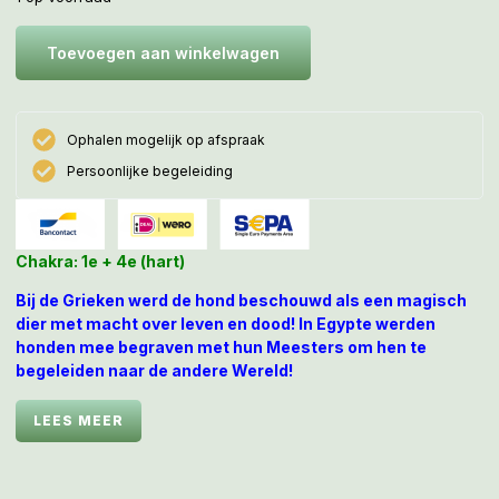
Toevoegen aan winkelwagen
Ophalen mogelijk op afspraak
Persoonlijke begeleiding
Chakra: 1e + 4e (hart)
Bij de Grieken werd de hond beschouwd als een magisch
dier met macht over leven en dood! In Egypte werden
honden mee begraven met hun Meesters om hen te
begeleiden naar de andere Wereld!
Deze unieke unakiet Hond heeft vele magische
LEES MEER
verbindingen waaronder die met de Natuurwezens en
Elfenwereld. Ze voelt aan als een trouwe Moeder Hond die
omringd wordt door talloze elfjesachtige figuren. Ze voelt