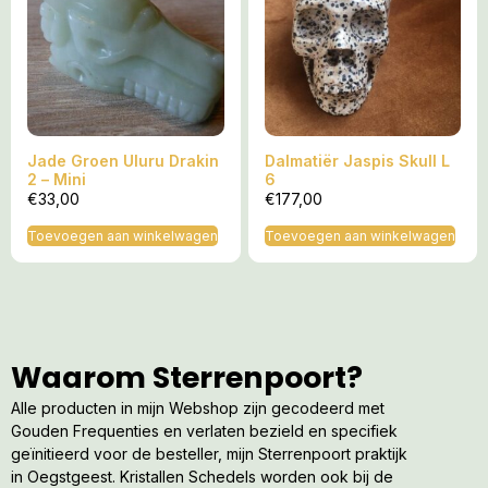
Jade Groen Uluru Drakin
Dalmatiër Jaspis Skull L
2 – Mini
6
€
33,00
€
177,00
Toevoegen aan winkelwagen
Toevoegen aan winkelwagen
Waarom Sterrenpoort?
Alle producten in mijn Webshop zijn gecodeerd met
Gouden Frequenties en verlaten bezield en specifiek
geïnitieerd voor de besteller, mijn Sterrenpoort praktijk
in Oegstgeest. Kristallen Schedels worden ook bij de