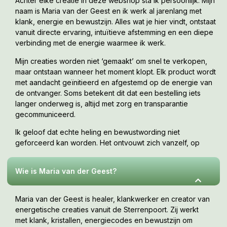
Achter elke creatie in deze webshop sta ik persoonlijk. Mijn
naam is Maria van der Geest en ik werk al jarenlang met
klank, energie en bewustzijn. Alles wat je hier vindt, ontstaat
vanuit directe ervaring, intuïtieve afstemming en een diepe
verbinding met de energie waarmee ik werk.
Mijn creaties worden niet ‘gemaakt’ om snel te verkopen,
maar ontstaan wanneer het moment klopt. Elk product wordt
met aandacht geïnitieerd en afgestemd op de energie van
de ontvanger. Soms betekent dit dat een bestelling iets
langer onderweg is, altijd met zorg en transparantie
gecommuniceerd.
Ik geloof dat echte heling en bewustwording niet
geforceerd kan worden. Het ontvouwt zich vanzelf, op
jouw tempo, wanneer je er klaar voor bent. Deze webshop
is een uitnodiging om te voelen wat bij jou resoneert.
Wie is Maria van der Geest?
Maria van der Geest is healer, klankwerker en creator van
energetische creaties vanuit de Sterrenpoort. Zij werkt
met klank, kristallen, energiecodes en bewustzijn om