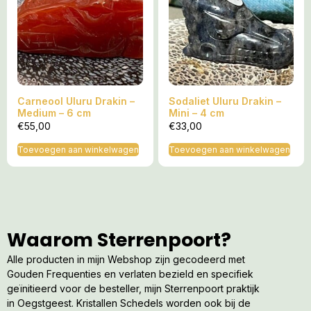
Carneool Uluru Drakin –
Sodaliet Uluru Drakin –
Medium – 6 cm
Mini – 4 cm
€
55,00
€
33,00
Toevoegen aan winkelwagen
Toevoegen aan winkelwagen
Waarom Sterrenpoort?
Alle producten in mijn Webshop zijn gecodeerd met
Gouden Frequenties en verlaten bezield en specifiek
geïnitieerd voor de besteller, mijn Sterrenpoort praktijk
in Oegstgeest. Kristallen Schedels worden ook bij de