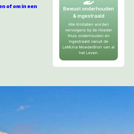
n of om in een
Bewust onderhouden
n ter bescherming
& ingestraald
krachten, maar
Alle Kristallen worden
 ter plekke te
vervolgens bij de Hoeder
a’s.
thuis onderhouden en
ingestraald vanuit de
en aan te kijken en
LeMUria MoederBron van al
het Leven.
t ze zal ook ’s
s sterrenstelsels
eder Aarde zijn
leg van het
egen angsten en
krachten om je
deerkamer), maar
editeren, een
antra met haar te