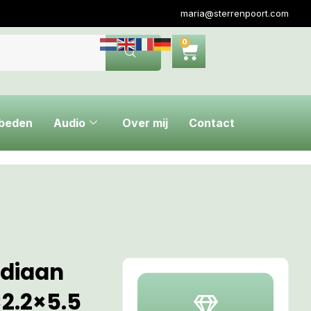
maria@sterrenpoort.com
0
ebeden
Audio
Over mij
Contact
idiaan
×2.2×5.5