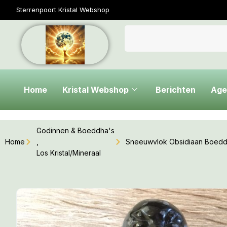
Sterrenpoort Kristal Webshop
Home
Kristal Webshop
Berichten
Age
Godinnen & Boeddha's
Home
,
Sneeuwvlok Obsidiaan Boeddh
Los Kristal/Mineraal