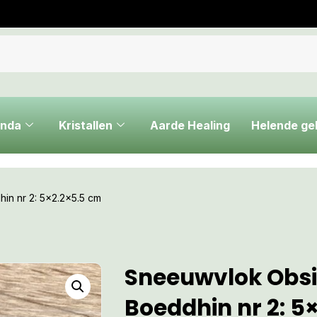
nda
Kristallen
Aarde Healing
Helende g
in nr 2: 5×2.2×5.5 cm
Sneeuwvlok Obs
Boeddhin nr 2: 5