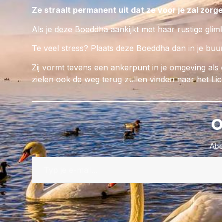
Ze straalt permanent uit dat ze voor je zal zorg
Als je deze Boeddha aankijkt met haar rustige glim
Te veel stress? Plaats deze Boeddha dan in je buurt
Zij vormt tevens een ankerpunt in je omgeving al
zielen ook de weg terug zullen vinden naar het Lic
O
Abo