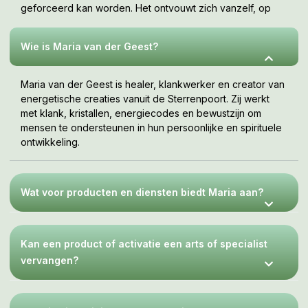
geforceerd kan worden. Het ontvouwt zich vanzelf, op
jouw tempo, wanneer je er klaar voor bent. Deze webshop
is een uitnodiging om te voelen wat bij jou resoneert.
Wie is Maria van der Geest?
Maria van der Geest is healer, klankwerker en creator van
energetische creaties vanuit de Sterrenpoort. Zij werkt
met klank, kristallen, energiecodes en bewustzijn om
mensen te ondersteunen in hun persoonlijke en spirituele
ontwikkeling.
Wat voor producten en diensten biedt Maria aan?
Kan een product of activatie een arts of specialist
vervangen?