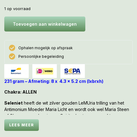
1 op voorraad
Toevoegen aan winkelwagen
Ophalen mogelijk op afspraak
Persoonlijke begeleiding
231 gram – Afmeting: 8 x 4.3 x 5.2 cm (lxbrxh)
Chakra: ALLEN
Seleniet
heeft de wit zilver gouden LeMUria trilling van het
Antimonium Moeder Maria Licht en wordt ook wel Maria Steen
of Glas genoemd en is een Spirituele steen en werkt
beschermend en inzicht gevend. Het is een goede steen om
LEES MEER
bij je te dragen als je mediteert. Het bevordert telepathie,
divinatie (waarzeggerij) en mediamieke gaven.