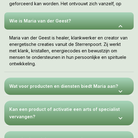
geforceerd kan worden. Het ontvouwt zich vanzelf, op
jouw tempo, wanneer je er klaar voor bent. Deze webshop
is een uitnodiging om te voelen wat bij jou resoneert.
Wie is Maria van der Geest?
Maria van der Geest is healer, klankwerker en creator van
energetische creaties vanuit de Sterrenpoort. Zij werkt
met klank, kristallen, energiecodes en bewustzijn om
mensen te ondersteunen in hun persoonlijke en spirituele
ontwikkeling.
Wat voor producten en diensten biedt Maria aan?
Kan een product of activatie een arts of specialist
vervangen?