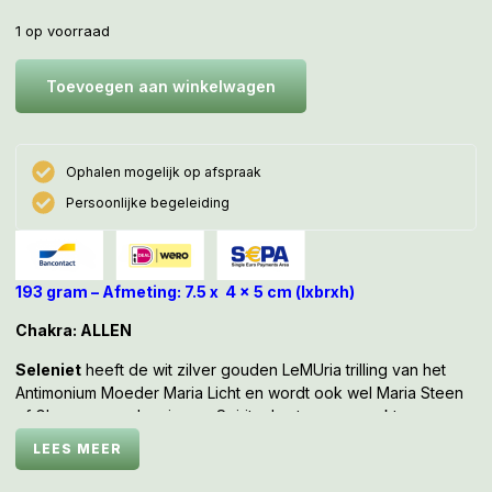
1 op voorraad
Toevoegen aan winkelwagen
Ophalen mogelijk op afspraak
Persoonlijke begeleiding
193 gram – Afmeting: 7.5 x 4 x 5 cm (lxbrxh)
Chakra: ALLEN
Seleniet
heeft de wit zilver gouden LeMUria trilling van het
Antimonium Moeder Maria Licht en wordt ook wel Maria Steen
of Glas genoemd en is een Spirituele steen en werkt
beschermend en inzicht gevend. Het is een goede steen om
LEES MEER
bij je te dragen als je mediteert. Het bevordert telepathie,
divinatie (waarzeggerij) en mediamieke gaven.