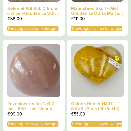
Seleniet Wit Bol: Ø 9 cm
Maansteen Skull – Met
– Zilver-Gouden LeMUria
Gouden LeMUria Maria
Maria trilling – Marokko
frequentie
€
88,00
€
111,00
NR 1d
Toevoegen aan winkelwagen
Toevoegen aan winkelwagen
Rozenkwarts Bol 1: Ø 7
Golden Healer HART L 1:
cm – 559 – met Venus
6.5×8 x3 cm (l/br/dikte) –
trilling
239 gram – Madagaskar
€
99,00
€
55,00
Toevoegen aan winkelwagen
Toevoegen aan winkelwagen