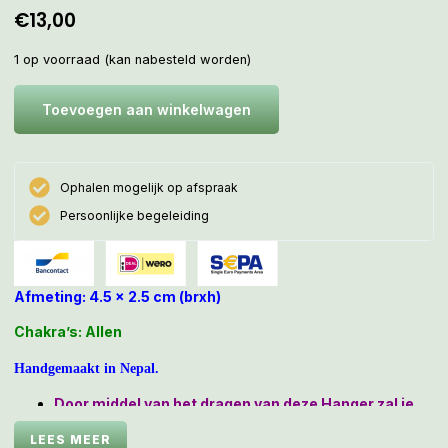
€
13,00
1 op voorraad (kan nabesteld worden)
Toevoegen aan winkelwagen
Ophalen mogelijk op afspraak
Persoonlijke begeleiding
Afmeting: 4.5 x 2.5 cm (brxh)
Chakra’s: Allen
Handgemaakt in Nepal.
Door middel van het dragen van deze Hanger zal je
tijdens Meditatie omhuld worden door een van de 5
LEES MEER
Dhyanni Boeddha’s, waarbij de
kleur
blauw staat