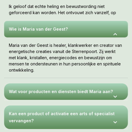
Ik geloof dat echte heling en bewustwording niet
geforceerd kan worden. Het ontvouwt zich vanzelf, op
jouw tempo, wanneer je er klaar voor bent. Deze webshop
is een uitnodiging om te voelen wat bij jou resoneert.
Wie is Maria van der Geest?
Maria van der Geest is healer, klankwerker en creator van
energetische creaties vanuit de Sterrenpoort. Zij werkt
met klank, kristallen, energiecodes en bewustzijn om
mensen te ondersteunen in hun persoonlijke en spirituele
ontwikkeling.
Wat voor producten en diensten biedt Maria aan?
Kan een product of activatie een arts of specialist
vervangen?