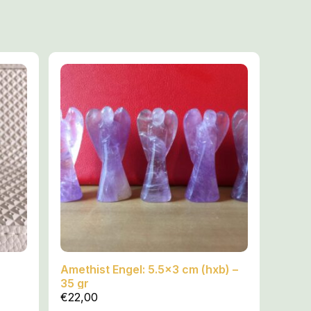
n draagkrachtige
uw in Harmonie
cht te leven.
van LeMUria
Blauwdruk van
enstem van de
gen haar helende
imensie.
nstrumenten van
en zij het nieuwe
dperk op Moeder
Amethist Engel: 5.5×3 cm (hxb) –
35 gr
€
22,00