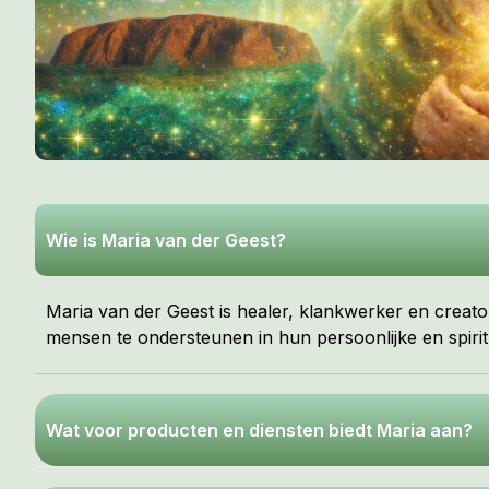
Wie is Maria van der Geest?
Maria van der Geest is healer, klankwerker en creator
mensen te ondersteunen in hun persoonlijke en spirit
Wat voor producten en diensten biedt Maria aan?