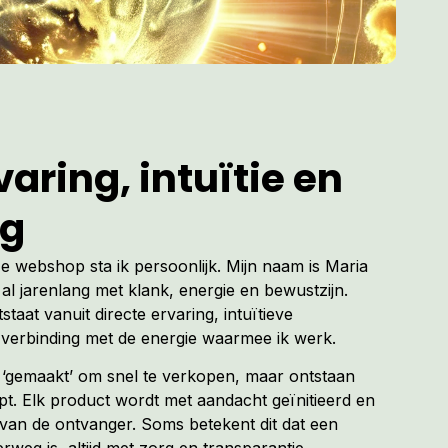
aring, intuïtie en
ng
ze webshop sta ik persoonlijk. Mijn naam is Maria
al jarenlang met klank, energie en bewustzijn.
tstaat vanuit directe ervaring, intuïtieve
verbinding met de energie waarmee ik werk.
t ‘gemaakt’ om snel te verkopen, maar ontstaan
. Elk product wordt met aandacht geïnitieerd en
van de ontvanger. Soms betekent dit dat een
erweg is, altijd met zorg en transparantie