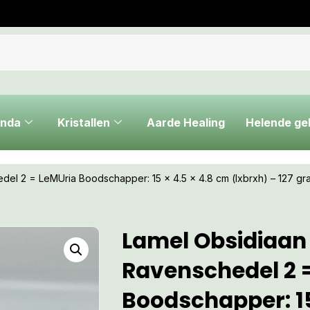
nda
Kristallen
Aarde Healing
Helende g
del 2 = LeMUria Boodschapper: 15 x 4.5 x 4.8 cm (lxbrxh) – 127 gr
Lamel Obsidiaan
Ravenschedel 2 
Boodschapper: 15