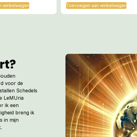
n winkelwagen
Toevoegen aan winkelwagen
rt?
 Gouden
rd voor de
istallen Schedels
de LeMUria
r ik een
igheid breng ik
s in mijn
.