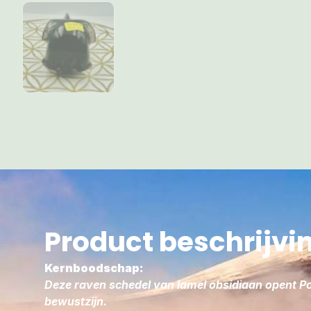
Product beschrijvi
Kernboodschap:
Deze raven schedel van lamel obsidiaan opent Po
bewustzijn.