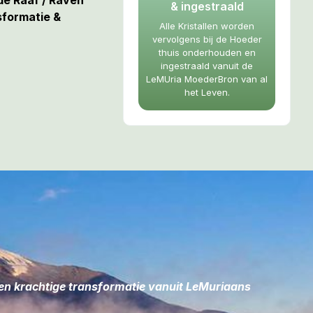
de Raaf / Raven
& ingestraald
sformatie &
Alle Kristallen worden
vervolgens bij de Hoeder
thuis onderhouden en
 doorgevende
ingestraald vanuit de
 GEEST.
Zij is
LeMUria MoederBron van al
het Leven.
gstgeest door
Geest – waardoor
levende
Hoeder over zal
reinigende steen
oslaten van
beperkende
 op de Geest,
stimuleert
finzicht en het
 en krachtige transformatie vanuit LeMuriaans
zal zij bijdragen
eteren van de