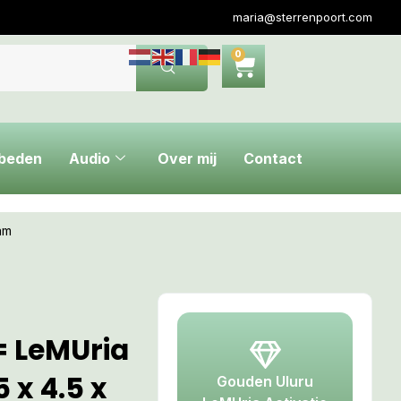
maria@sterrenpoort.com
0
ebeden
Audio
Over mij
Contact
am
= LeMUria
 x 4.5 x
Gouden Uluru