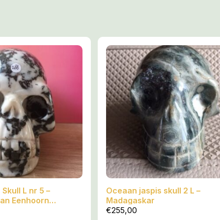
levensmissie in al haar eige
omgeving om als mens opnie
met het Scheppende Moederli
Als Godinnelijke Boodschappers 
herstellen zij de oorspronkelijke 
Licht en Liefde op Aarde.
Zij dragen de veerkrachtige ziel
Grote Kosmische Moeder en bren
Adem tot in iedere Merdiaan en D
Zo dienen zij als fijnbesnaarde i
Planetaire transformatie en bouw
Godinnelijke Gouden LeMUria Tij
LeMUria.
Skull L nr 5 –
Oceaan jaspis skull 2 L –
an Eenhoorn
Madagaskar
€
255,00