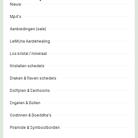
Nieuw
Mp4's
Aanbiedingen (sale)
LeMUria Aardehealing
Los kristal / mineraal
Kristallen schedels
Draken & Raven schedels
Dolfijnen & Eenhoorns
Engelen & Bollen
Godinnen & Boeddha's
Piramide & Symboolborden