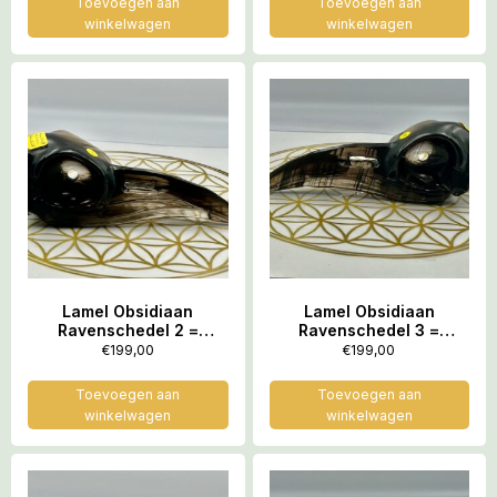
Toevoegen aan
Toevoegen aan
winkelwagen
winkelwagen
Lamel Obsidiaan
Lamel Obsidiaan
Ravenschedel 2 =
Ravenschedel 3 =
LeMUria Boodschapper:
LeMUria Boodschapper:
€
199,00
€
199,00
15 x 4.5 x 4.8 cm (lxbrxh)
15 x 4.3 x 5 cm (lxbrxh) –
– 127 gram
129 gram
Toevoegen aan
Toevoegen aan
winkelwagen
winkelwagen