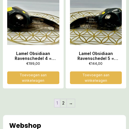
Lamel Obsidiaan
Lamel Obsidiaan
Ravenschedel 4 =
Ravenschedel 5 =
LeMUria Boodschapper:
LeMUria Boodschapper:
€
199,00
€
144,00
15 x 5 x 5 cm (lxbrxh) –
12.7 x 4.5 x 4.5 cm
176 gram
(lxbrxh) – 132 gram
Toevoegen aan
Toevoegen aan
winkelwagen
winkelwagen
1
2
→
Webshop