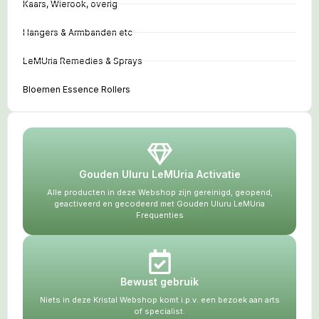
Kaars, Wierook, overig
Hangers & Armbanden etc
LeMUria Remedies & Sprays
Bloemen Essence Rollers
Gouden Uluru LeMUria Activatie
Alle producten in deze Webshop zijn gereinigd, geopend,
geactiveerd en gecodeerd met Gouden Uluru LeMUria
Frequenties
Bewust gebruik
Niets in deze Kristal Webshop komt i.p.v. een bezoek aan arts
of specialist.