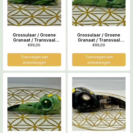
Grossulaar / Groene
Grossulaar / Groene
Granaat / Transvaal
Granaat / Transvaal
Jade Raven schedel nr 1:
Jade Raven schedel nr 1:
€
99,00
€
99,00
7.5×2.5×2.5 cm (lxbrxh) –
8.2×2.4×2.7 cm (lxbrxh) –
31 gram
40 gram
Toevoegen aan
Toevoegen aan
winkelwagen
winkelwagen