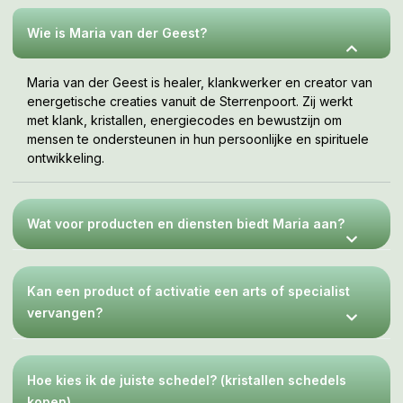
jouw tempo, wanneer je er klaar voor bent. Deze webshop
is een uitnodiging om te voelen wat bij jou resoneert.
Wie is Maria van der Geest?
Maria van der Geest is healer, klankwerker en creator van
energetische creaties vanuit de Sterrenpoort. Zij werkt
met klank, kristallen, energiecodes en bewustzijn om
mensen te ondersteunen in hun persoonlijke en spirituele
ontwikkeling.
Wat voor producten en diensten biedt Maria aan?
Kan een product of activatie een arts of specialist
vervangen?
Hoe kies ik de juiste schedel? (kristallen schedels
kopen)