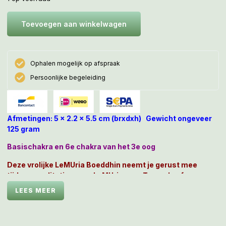
Toevoegen aan winkelwagen
Ophalen mogelijk op afspraak
Persoonlijke begeleiding
Afmetingen: 5 x 2.2 x 5.5 cm (brxdxh) Gewicht ongeveer
125 gram
Basischakra en 6e chakra van het 3e oog
Deze vrolijke LeMUria Boeddhin neemt je gerust mee
tijdens meditaties naar LeMUriaanse Tempels of naar
vroegere oude beschavingen of heilige plaatsen, want het
LEES MEER
mineraal Landschapsjaspis is zowel een grondende steen
alsook een steen om innerlijke beelden en dromen te
stimuleren. Zij stelt je in hierdoor in staat om af krachtig af