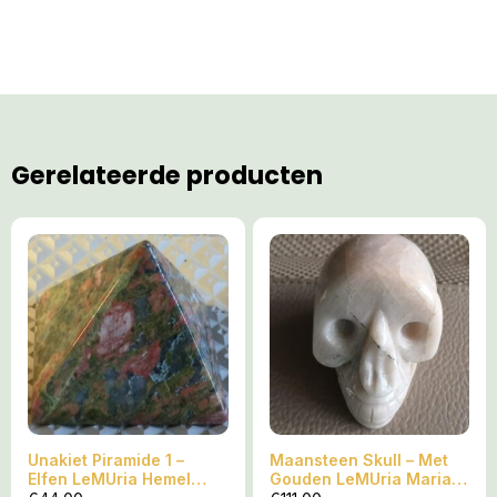
Gerelateerde producten
Unakiet Piramide 1 –
Maansteen Skull – Met
Elfen LeMUria Hemel
Gouden LeMUria Maria