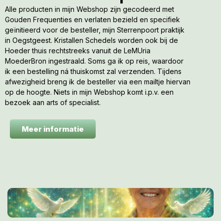
Alle producten in mijn Webshop zijn gecodeerd met
Gouden Frequenties en verlaten bezield en specifiek
geïnitieerd voor de besteller, mijn Sterrenpoort praktijk
in Oegstgeest. Kristallen Schedels worden ook bij de
Hoeder thuis rechtstreeks vanuit de LeMUria
MoederBron ingestraald. Soms ga ik op reis, waardoor
ik een bestelling ná thuiskomst zal verzenden. Tijdens
Maria van der Geest
afwezigheid breng ik de besteller via een mailtje hiervan
06 5726 7011
op de hoogte. Niets in mijn Webshop komt i.p.v. een
Maria@sterrenpoort.com
bezoek aan arts of specialist.
www.aardehealing.com
www.moedermaria.nl
Meer informatie
www.mariavandergeest.com
Ik maak de lezer er tot slot op attent:
Dat de Sterrenpoort en Maria van der Geest nooit
aansprakelijk kunnen worden gesteld voor enigerlei letsel die
voortvloeit uit de toepassing van de op mijn Blog aanbevolen
producten of werkmethoden en komen nooit in de plaats van
een bezoek aan jouw arts / specialist.