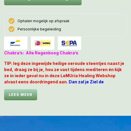
Ophalen mogelijk op afspraak
Persoonlijke begeleiding
Chakra’s: Alle Regenboog Chakra’s
TIP: leg deze ingewijde heilige oeroude steentjes naast je
bed, draag ze bij je, hou ze vast tijdens mediteren én kijk
ze in ieder geval nu in deze LeMUria Healing Webshop
alvast eens doordringend aan.
Dan zal je Ziel de
opgeslagen Codes levensecht herkennen, als je een oude
wijze Hyperboreeër Ziel bent
.
LEES MEER
Lewisian Gneis is vernoemd naar het eiland Lewis, maar
ook in de omringende eilanden wordt het geregeld
gevonden, zoals op het kleine Schotse eiland IONA, waar
Moeder Maria, Maria Magdalena en Jezus geregeld naar
toe zijn geweet om door de Druïdische stamoudsten