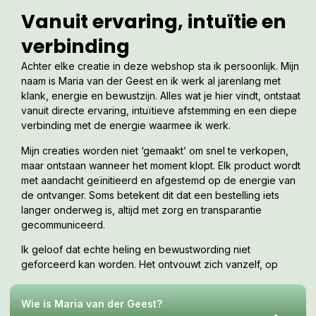
Vanuit ervaring, intuïtie en
verbinding
Achter elke creatie in deze webshop sta ik persoonlijk. Mijn
naam is Maria van der Geest en ik werk al jarenlang met
klank, energie en bewustzijn. Alles wat je hier vindt, ontstaat
vanuit directe ervaring, intuïtieve afstemming en een diepe
verbinding met de energie waarmee ik werk.
Mijn creaties worden niet ‘gemaakt’ om snel te verkopen,
maar ontstaan wanneer het moment klopt. Elk product wordt
met aandacht geïnitieerd en afgestemd op de energie van
de ontvanger. Soms betekent dit dat een bestelling iets
langer onderweg is, altijd met zorg en transparantie
gecommuniceerd.
Ik geloof dat echte heling en bewustwording niet
geforceerd kan worden. Het ontvouwt zich vanzelf, op
jouw tempo, wanneer je er klaar voor bent. Deze webshop
is een uitnodiging om te voelen wat bij jou resoneert.
Wie is Maria van der Geest?