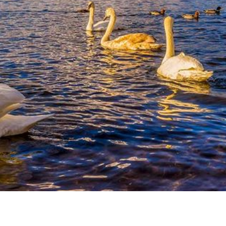
granieten aanrechtbladen en vloeren. Ik herinner ze nog in
het ouderlijk huis aan de Oude Rijn, nadat mijn vader het
schip verkocht had. Ik kon mijn ogen er nauwelijks vanaf
houden
! Nu begrijp ik waarom, want mijn Oude LeMUria
Bewustzijn herkende dit natuurlijk en was me al aan het
voorbereiden op waar ik tijdens onze Holy Grail
Activatiereis eindelijk mee oog in oog zal komen te staan
op Iona.
Onderdruk hebben alle gesteentes een enorme
verandering ondergaan en een lange weg aangelegd, niet
alleen omhoog en omlaag door de kokendhete lagen van
Moeder Aarde, maar ook slijpend en schurend over haar
oppervlakte wat duidelijk te zien is aan de griffels en
richels in de rotsen en bodem, welke volgens het boek in
Wales en Engeland in Schotland anders er uit is gaan zien
doordat het een geheel eigen weg heeft afgelegd, want
deze delen van Brittannia behoorden tussen 550 en 300
miljoen geleden tot een totaal andere schol ofwel
landmassa, omdat ze gescheiden waren door de IAPETUS
Oceaan (voorganger van onze Atlantische Oceaan), die