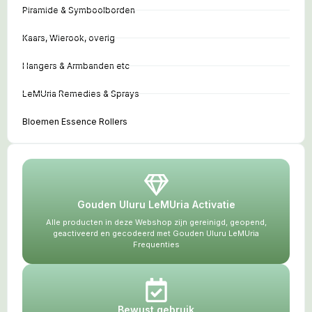
Piramide & Symboolborden
Kaars, Wierook, overig
Hangers & Armbanden etc
LeMUria Remedies & Sprays
Bloemen Essence Rollers
Gouden Uluru LeMUria Activatie
Alle producten in deze Webshop zijn gereinigd, geopend,
geactiveerd en gecodeerd met Gouden Uluru LeMUria
Frequenties
Bewust gebruik