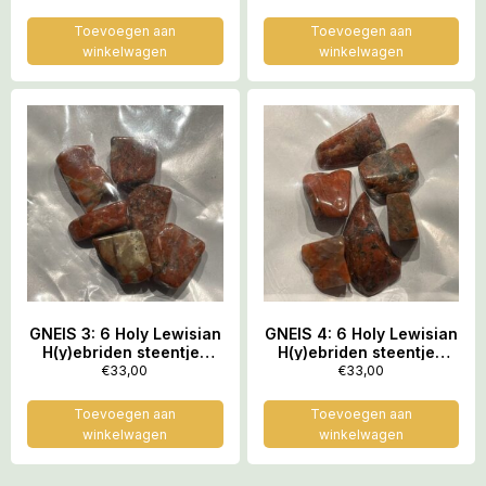
Lewis – oudste
Lewis – oudste
gesteente op Moeder
gesteente op Moeder
Toevoegen aan
Toevoegen aan
Aarde
Aarde
winkelwagen
winkelwagen
GNEIS 3: 6 Holy Lewisian
GNEIS 4: 6 Holy Lewisian
H(y)ebriden steentjes
H(y)ebriden steentjes
van het Schotse Eiland
van het Schotse Eiland
€
33,00
€
33,00
Lewis – oudste
Lewis – oudste
gesteente op Moeder
gesteente op Moeder
Toevoegen aan
Toevoegen aan
Aarde
Aarde
winkelwagen
winkelwagen