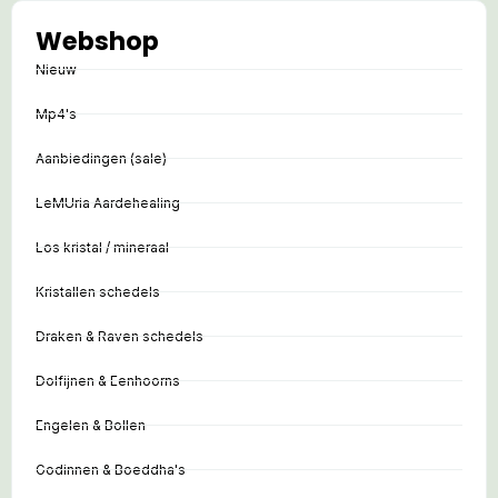
Webshop
Nieuw
Mp4's
Aanbiedingen (sale)
LeMUria Aardehealing
Los kristal / mineraal
Kristallen schedels
Draken & Raven schedels
Dolfijnen & Eenhoorns
Engelen & Bollen
Godinnen & Boeddha's