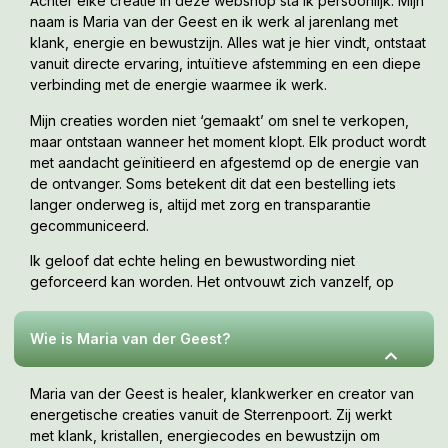
Achter elke creatie in deze webshop sta ik persoonlijk. Mijn
naam is Maria van der Geest en ik werk al jarenlang met
klank, energie en bewustzijn. Alles wat je hier vindt, ontstaat
vanuit directe ervaring, intuïtieve afstemming en een diepe
verbinding met de energie waarmee ik werk.
Mijn creaties worden niet ‘gemaakt’ om snel te verkopen,
maar ontstaan wanneer het moment klopt. Elk product wordt
met aandacht geïnitieerd en afgestemd op de energie van
de ontvanger. Soms betekent dit dat een bestelling iets
langer onderweg is, altijd met zorg en transparantie
gecommuniceerd.
Ik geloof dat echte heling en bewustwording niet
geforceerd kan worden. Het ontvouwt zich vanzelf, op
jouw tempo, wanneer je er klaar voor bent. Deze webshop
is een uitnodiging om te voelen wat bij jou resoneert.
Wie is Maria van der Geest?
Maria van der Geest is healer, klankwerker en creator van
energetische creaties vanuit de Sterrenpoort. Zij werkt
met klank, kristallen, energiecodes en bewustzijn om