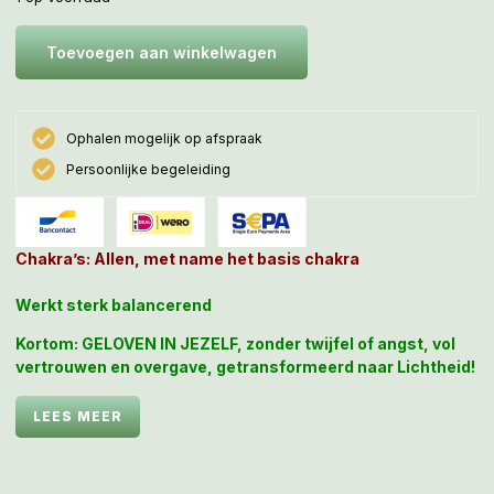
Toevoegen aan winkelwagen
Ophalen mogelijk op afspraak
Persoonlijke begeleiding
Chakra’s: Allen, met name het basis chakra
Werkt sterk balancerend
Kortom: GELOVEN IN JEZELF, zonder twijfel of angst, vol
vertrouwen en overgave, getransformeerd naar Lichtheid!
Drakenbloed Jaspis, Drakenbloedsteen, Dragonstone of
LEES MEER
Bastiet draagt de helende kundalini kracht en LeMUria
wijsheid in zich van de alom vertegenwoordigde
drakenwereld en activeert deze als een Medical Medium!