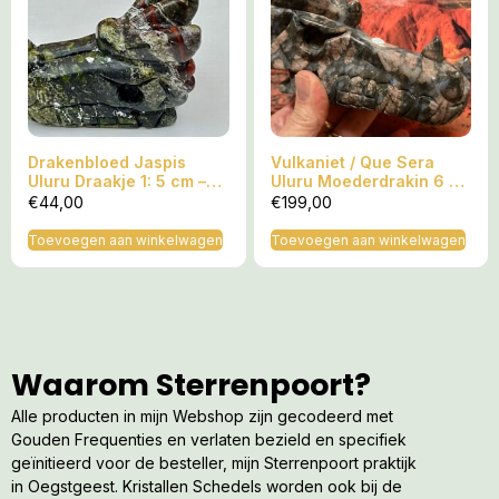
Drakenbloed Jaspis
Vulkaniet / Que Sera
Uluru Draakje 1: 5 cm –
Uluru Moederdrakin 6 XL
63 gram
– 13×5.5×7.5 (lxbxh) –
€
44,00
€
199,00
396 gram
Toevoegen aan winkelwagen
Toevoegen aan winkelwagen
Waarom Sterrenpoort?
Alle producten in mijn Webshop zijn gecodeerd met
Gouden Frequenties en verlaten bezield en specifiek
geïnitieerd voor de besteller, mijn Sterrenpoort praktijk
in Oegstgeest. Kristallen Schedels worden ook bij de