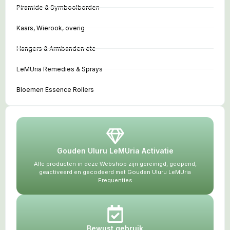
Piramide & Symboolborden
Kaars, Wierook, overig
Hangers & Armbanden etc
LeMUria Remedies & Sprays
Bloemen Essence Rollers
Gouden Uluru LeMUria Activatie
Alle producten in deze Webshop zijn gereinigd, geopend,
geactiveerd en gecodeerd met Gouden Uluru LeMUria
Frequenties
Bewust gebruik