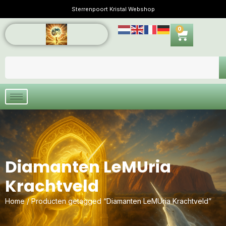
Sterrenpoort Kristal Webshop
0
Diamanten LeMUria
Krachtveld
Home
/ Producten getagged “Diamanten LeMUria Krachtveld”