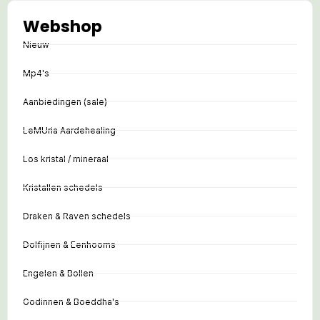
Webshop
Nieuw
Mp4's
Aanbiedingen (sale)
LeMUria Aardehealing
Los kristal / mineraal
Kristallen schedels
Draken & Raven schedels
Dolfijnen & Eenhoorns
Engelen & Bollen
Godinnen & Boeddha's