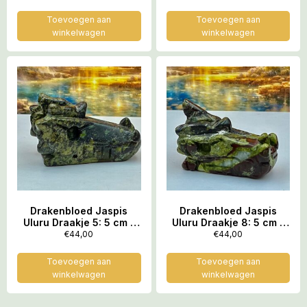
Toevoegen aan
Toevoegen aan
winkelwagen
winkelwagen
Drakenbloed Jaspis
Drakenbloed Jaspis
Uluru Draakje 5: 5 cm –
Uluru Draakje 8: 5 cm –
55 gram
60 gram
€
44,00
€
44,00
Toevoegen aan
Toevoegen aan
winkelwagen
winkelwagen