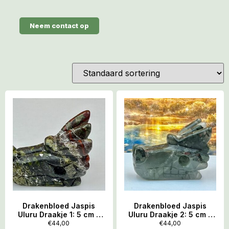
Neem contact op
Drakenbloed Jaspis
Drakenbloed Jaspis
Uluru Draakje 1: 5 cm –
Uluru Draakje 2: 5 cm –
63 gram
57 gram
€
44,00
€
44,00