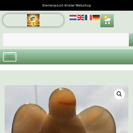
Sterrenpoort Kristal Webshop
0