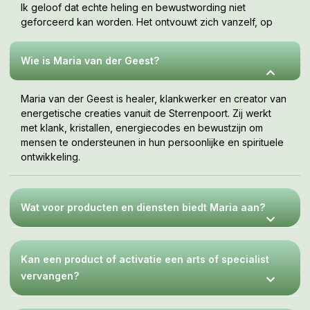
Ik geloof dat echte heling en bewustwording niet
geforceerd kan worden. Het ontvouwt zich vanzelf, op
jouw tempo, wanneer je er klaar voor bent. Deze webshop
is een uitnodiging om te voelen wat bij jou resoneert.
Wie is Maria van der Geest?
Maria van der Geest is healer, klankwerker en creator van
energetische creaties vanuit de Sterrenpoort. Zij werkt
met klank, kristallen, energiecodes en bewustzijn om
mensen te ondersteunen in hun persoonlijke en spirituele
ontwikkeling.
Wat voor producten en diensten biedt Maria aan?
Kan een product of activatie een arts of specialist
vervangen?