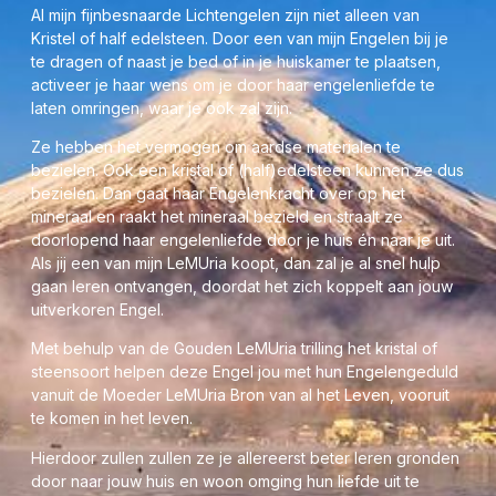
prachtige Geode Engel Transparanter maken. ADVIES: Om
Al mijn fijnbesnaarde Lichtengelen zijn niet alleen van
haar stabiliteit te bevorderen, zou ik haar wel in de
Kristel of half edelsteen. Door een van mijn Engelen bij je
meegeleverde standaard plaatsen. Zie onderstaande
te dragen of naast je bed of in je huiskamer te plaatsen,
foto:
activeer je haar wens om je door haar engelenliefde te
laten omringen, waar je ook zal zijn.
Ze hebben het vermogen om aardse materialen te
bezielen. Ook een kristal of (half)edelsteen kunnen ze dus
bezielen. Dan gaat haar Engelenkracht over op het
mineraal en raakt het mineraal bezield en straalt ze
doorlopend haar engelenliefde door je huis én naar je uit.
Als jij een van mijn LeMUria koopt, dan zal je al snel hulp
gaan leren ontvangen, doordat het zich koppelt aan jouw
uitverkoren Engel.
Met behulp van de Gouden LeMUria trilling het kristal of
steensoort helpen deze Engel jou met hun Engelengeduld
vanuit de Moeder LeMUria Bron van al het Leven, vooruit
te komen in het leven.
Hierdoor zullen zullen ze je allereerst beter leren gronden
Agaat bevordert ook de spirituele ontwikkeling. Hierdoor
door naar jouw huis en woon omging hun liefde uit te
kan je spirituele ervaringen in je dagelijkse realiteit