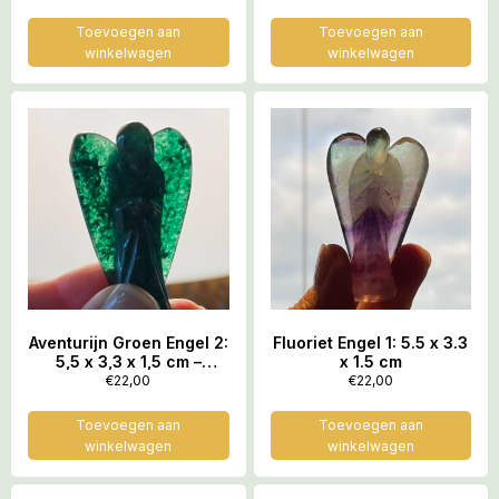
LeMUria Elfjes
Moederbronnen
Toevoegen aan
Toevoegen aan
winkelwagen
winkelwagen
Aventurijn Groen Engel 2:
Fluoriet Engel 1: 5.5 x 3.3
5,5 x 3,3 x 1,5 cm –
x 1.5 cm
BeZieling vanuit LeMUria
€
22,00
€
22,00
Elfjes Moederbronnen
Toevoegen aan
Toevoegen aan
winkelwagen
winkelwagen