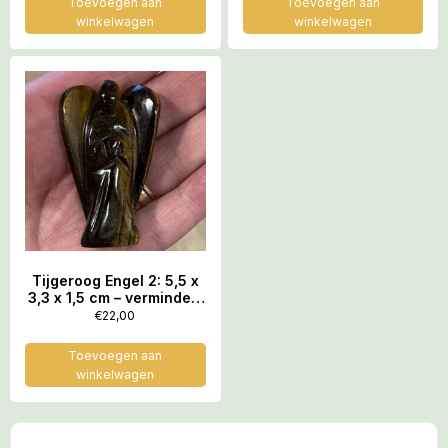
Toevoegen aan
Toevoegen aan
winkelwagen
winkelwagen
Tijgeroog Engel 2: 5,5 x
3,3 x 1,5 cm – vermindert
faalangst én
€
22,00
examenvrees
Toevoegen aan
winkelwagen