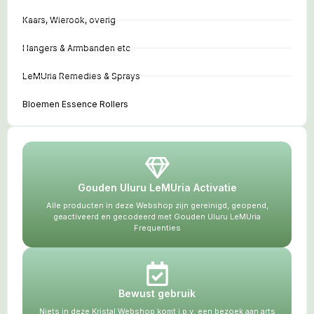
Kaars, Wierook, overig
Hangers & Armbanden etc
LeMUria Remedies & Sprays
Bloemen Essence Rollers
Gouden Uluru LeMUria Activatie
Alle producten in deze Webshop zijn gereinigd, geopend,
geactiveerd en gecodeerd met Gouden Uluru LeMUria
Frequenties
Bewust gebruik
Niets in deze Kristal Webshop komt i.p.v. een bezoek aan arts