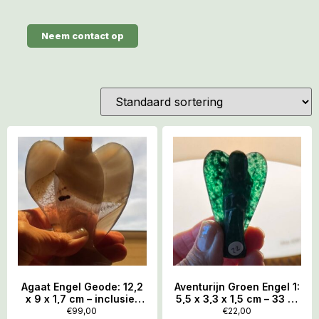
Neem contact op
Agaat Engel Geode: 12,2
Aventurijn Groen Engel 1:
x 9 x 1,7 cm – inclusief
5,5 x 3,3 x 1,5 cm – 33 gr
standaard
– BeZieling vanuit
€
99,00
€
22,00