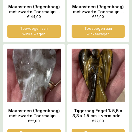
Maansteen (Regenboog)
Maansteen (Regenboog)
met zwarte Toermalijn –
met zwarte Toermalijn –
Engel 2L: 12 x 7 x 3,5 cm
Engel 3: 5,7 x 3,3 x 1,5 cm
€
144,00
€
22,00
– LeMUria Moedergodin –
– LeMUria Moedergodin –
werkt kalmerend
werkt kalmerend
Toevoegen aan
Toevoegen aan
winkelwagen
winkelwagen
Maansteen (Regenboog)
Tijgeroog Engel 1: 5,5 x
met zwarte Toermalijn –
3,3 x 1,5 cm – vermindert
Engel 4: 5,2 x 3 x 1,4 cm
faalangst én
€
22,00
€
22,00
examenvrees