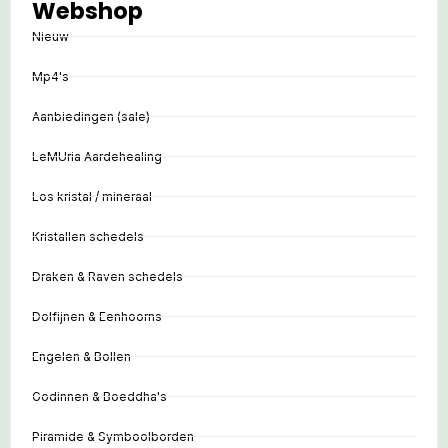
Webshop
Nieuw
Mp4's
Aanbiedingen (sale)
LeMUria Aardehealing
Los kristal / mineraal
Kristallen schedels
Draken & Raven schedels
Dolfijnen & Eenhoorns
Engelen & Bollen
Godinnen & Boeddha's
Piramide & Symboolborden