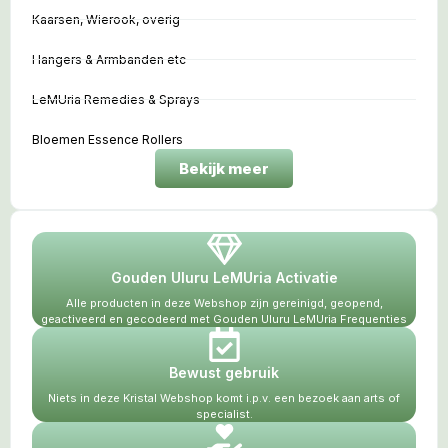
Kaarsen, Wierook, overig
Hangers & Armbanden etc
LeMUria Remedies & Sprays
Bloemen Essence Rollers
Bekijk meer
Gouden Uluru LeMUria Activatie
Alle producten in deze Webshop zijn gereinigd, geopend,
geactiveerd en gecodeerd met Gouden Uluru LeMUria Frequenties
Bewust gebruik
Niets in deze Kristal Webshop komt i.p.v. een bezoek aan arts of
specialist.