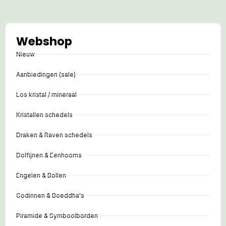
Webshop
Nieuw
Aanbiedingen (sale)
Los kristal / mineraal
Kristallen schedels
Draken & Raven schedels
Dolfijnen & Eenhoorns
Engelen & Bollen
Godinnen & Boeddha's
Piramide & Symboolborden