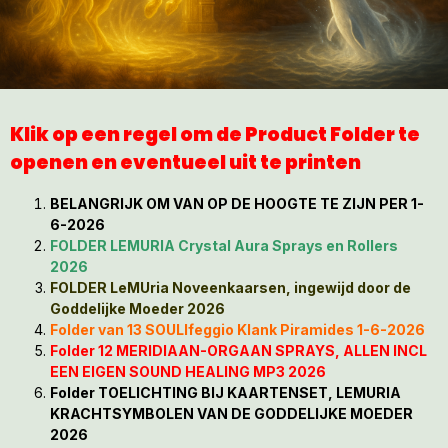
Klik op een regel om de Product Folder te
openen en eventueel uit te printen
BELANGRIJK OM VAN OP DE HOOGTE TE ZIJN PER 1-
6-2026
FOLDER LEMURIA Crystal Aura Sprays en Rollers
2026
FOLDER LeMUria Noveenkaarsen, ingewijd door de
Goddelijke Moeder 2026
Folder van 13 SOULlfeggio Klank Piramides 1-6-2026
Folder 12 MERIDIAAN-ORGAAN SPRAYS, ALLEN INCL
EEN EIGEN SOUND HEALING MP3 2026
Folder TOELICHTING BIJ KAARTENSET, LEMURIA
KRACHTSYMBOLEN VAN DE GODDELIJKE MOEDER
2026