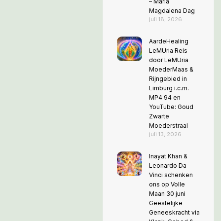
– Maria
Magdalena Dag
juli 18, 2026
AardeHealing
LeMUria Reis
door LeMUria
MoederMaas &
Rijngebied in
Limburg i.c.m.
MP4 94 en
YouTube: Goud
Zwarte
Moederstraal
juli 13, 2026
Inayat Khan &
Leonardo Da
Vinci schenken
ons op Volle
Maan 30 juni
Geestelijke
Geneeskracht via