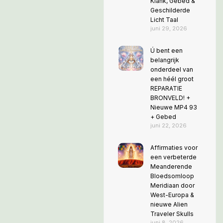
Klank, Gebed &
Geschilderde
Licht Taal
juni 29, 2026
Ú bent een
belangrijk
onderdeel van
een héél groot
REPARATIE
BRONVELD! +
Nieuwe MP4 93
+ Gebed
juni 22, 2026
Affirmaties voor
een verbeterde
Meanderende
Bloedsomloop
Meridiaan door
West-Europa &
nieuwe Alien
Traveler Skulls
juni 8, 2026