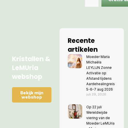
Recente
artikelen
Kristallen &
Moeder Maria
Michaëla
LeMUria
LEYLIJN Zonne
Activatie op
webshop
Afstand tijdens
Aardehealingreis
5-6-7 aug 2026
Bekijk mijn
juli 29, 2026
webshop
Op 22 juli
Wereldwijde
viering van de
Moeder LeMUria