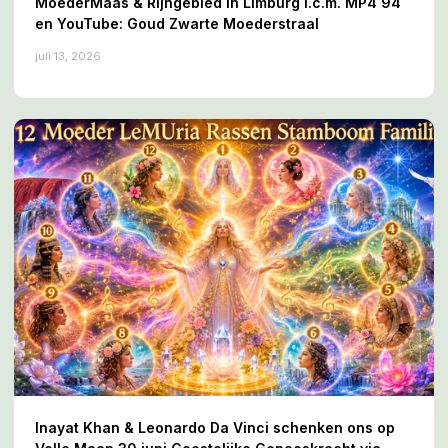
MoederMaas & Rijngebied in Limburg i.c.m. MP4 94
en YouTube: Goud Zwarte Moederstraal
juli 13, 2026
Inayat Khan & Leonardo Da Vinci schenken ons op