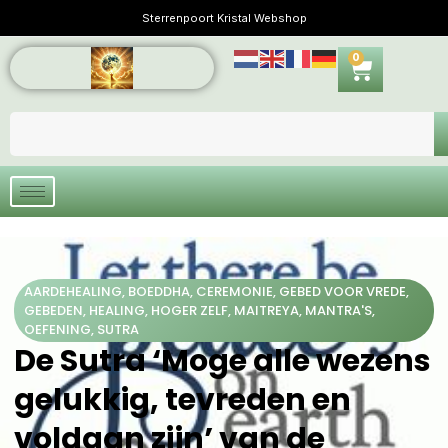
Sterrenpoort Kristal Webshop
0
AARDEHEALING
,
BOEDDHA
,
CEREMONIE
,
GEBED VOOR VREDE
,
GEBEDEN
,
HEALING
,
HOGER ZELF
,
MAITREYA
,
MANTRA'S
,
OEFENING
,
SUTRA
De Sutra ‘Moge alle wezens
gelukkig, tevreden en
voldaan zijn’ van de