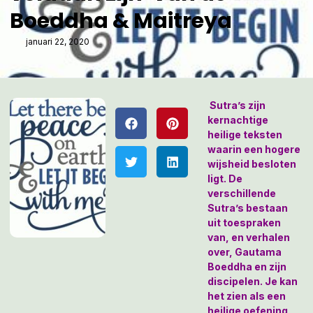
Boeddha & Maitreya
januari 22, 2020
Sutra’s zijn
kernachtige
heilige teksten
waarin een hogere
wijsheid besloten
ligt. De
verschillende
Sutra’s bestaan
uit toespraken
van, en verhalen
over, Gautama
Boeddha en zijn
discipelen. Je kan
het zien als een
heilige oefening,