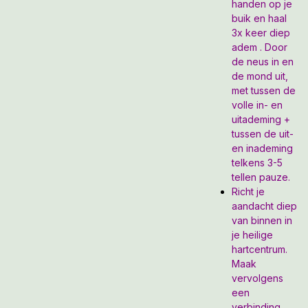
handen op je
buik en haal
3x keer diep
adem . Door
de neus in en
de mond uit,
met tussen de
volle in- en
uitademing +
tussen de uit-
en inademing
telkens 3-5
tellen pauze.
Richt je
aandacht diep
van binnen in
je heilige
hartcentrum.
Maak
vervolgens
een
verbinding