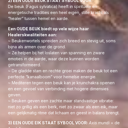
2) EEN OUDE BEUK STAAT SYBOOL VOOR:
De beuk (Fagus sylvatica) heeft in spirituele en
energetische tradities een heel eigen, stille kracht als
“healer” tussen hemel en aarde.
Een OUDE BEUK biedt op vele wijze haar
Healerskwaliteiten aan:
Maria van der Geest
~ Beukenwortels spreiden zich breed en stevig uit, soms
06 5726 7011
bijna als armen over de grond.
~ Ze helpen bij het loslaten van spanning en zware
Maria@sterrenpoort.com
emoties in de aarde, waar deze kunnen worden
www.aardehealing.com
getransformeerd.
www.worldpeacehealingcircles.nl
~ De gladde stam en rechte groei maken de beuk tot een
www.mariavandergeest.com
perfecte “kanaalboom” voor hemelse energie.
~ Mediteren tegen een beuk kan je kruinchakra openen
Ik maak de lezer er tot slot op attent:
en een gevoel van verbinding met hogere dimensies
Dat de Sterrenpoort en Maria van der Geest nooit
geven.
aansprakelijk kan worden gesteld voor enigerlei letsel die
~ Beuken geven een zachte maar standvastige vibratie:
voortvloeien uit de toepassing van de op mijn Blog
niet zo grillig als een berk, niet zo zwaar als een eik, maar
aanbevolen producten of werkmethoden en komen dus nooit
een gelijkmatig ritme dat lichaam en geest in balans brengt.
in de plaats van een bezoek aan arts / specialist.
3) EEN OUDE EIK STAAT SYBOOL VOOR:
Axis mundi
= de