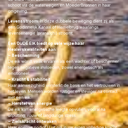
schoot via de waterwegen en MoederBronnen in haar
omgeving.
Levensstroom
: In deze dubbele beweging dient zij als
een Godinnelijk Kanaal of Hemelbrug waarlangs
levensenergie (prana/chi) stroomt.
Een OUDE EIK biedt op vele wijze haar
Healerskwaliteiten aan:
~ Bescherming
De eik wordt vaak ervaren als een wachter of beschermer
tegen negatieve invloeden, zowel energetisch als
emotioneel.
~ Kracht & stabiliteit
Haar aanwezigheid versterkt de basis en het vertrouwen in
het leven. Mensen worden rustiger en steviger na contact
met een eik.
~ Herstel van energie
De eik kan energetische leegte opvullen, vooral na
uitputting, rouw of langdurige stress.
~ Zielskracht ontwaken
Haar energie nodigt U uit om in uw eigen volledige kracht