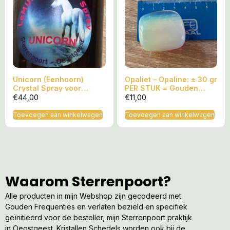
Unicorn (Eenhoorn)
Opaliet – Opaline: ± 30 gr
Crystal Spray voor
PER STUK = Gouden
Lichtwerkers: 100 ml
LeMUria Maria Trilling
€
44,00
€
11,00
Toevoegen aan winkelwagen
Toevoegen aan winkelwagen
Waarom Sterrenpoort?
Alle producten in mijn Webshop zijn gecodeerd met
Gouden Frequenties en verlaten bezield en specifiek
geïnitieerd voor de besteller, mijn Sterrenpoort praktijk
in Oegstgeest. Kristallen Schedels worden ook bij de