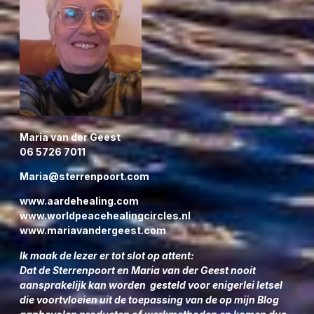
Maria van der Geest
06 5726 7011
Maria@sterrenpoort.com
www.aardehealing.com
www.worldpeacehealingcircles.nl
www.mariavandergeest.com
Ik maak de lezer er tot slot op attent:
Dat de Sterrenpoort en Maria van der Geest nooit
aansprakelijk kan worden gesteld voor enigerlei letsel
die voortvloeien uit de toepassing van de op mijn Blog