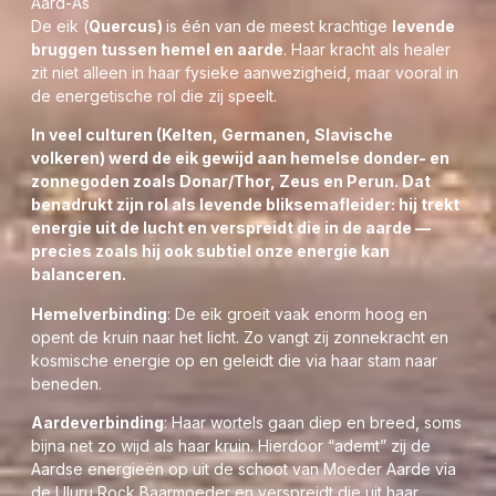
Aard-As
De eik (
Quercus)
is één van de meest krachtige
levende
bruggen tussen hemel en aarde
. Haar kracht als healer
zit niet alleen in haar fysieke aanwezigheid, maar vooral in
de energetische rol die zij speelt.
In veel culturen (Kelten, Germanen, Slavische
volkeren) werd de eik gewijd aan hemelse donder- en
zonnegoden zoals Donar/Thor, Zeus en Perun. Dat
benadrukt zijn rol als levende bliksemafleider: hij trekt
energie uit de lucht en verspreidt die in de aarde —
precies zoals hij ook subtiel onze energie kan
balanceren.
Hemelverbinding
: De eik groeit vaak enorm hoog en
opent de kruin naar het licht. Zo vangt zij zonnekracht en
kosmische energie op en geleidt die via haar stam naar
beneden.
Aardeverbinding
: Haar wortels gaan diep en breed, soms
bijna net zo wijd als haar kruin. Hierdoor “ademt” zij de
Aardse energieën op uit de schoot van Moeder Aarde via
de Uluru Rock Baarmoeder en verspreidt die uit haar