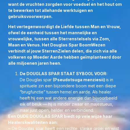
want de vruchten zorgden voor voedsel én het hout om
best vanaf spatten hoor. Schrik er niet van, want dit is een
te bewerken tot allehande werktuigen en
INITIATIE moment van uw Hoger Zelf, die in wezen een
gebruiksvoorwerpen.
acceleratie op gang brengt door al uw Meridianen op weg
naar al uw 12 voorouderlijke familielijnen heen.
Het vertegenwoordigt de Liefde tussen Man en Vrouw,
ofwel de eenheid tussen het mannelijke en
BESCHOUW DIT HOUTEN MOEDER BORD ALS EEN
vrouwelijke, tussen alle Sterrenstelsels via Zom,
GESCHENK VAN ONZE EIGEN LEMURIA RASSEN
Maan en Venus. Het Douglas Spar BoomWezen
STAMBOOM
verbindt al jouw SterrenZielen delen, die zich via alle
WAARBIJ ZIJ U LEVENSLANG RASECHTE
volkeren op Moeder Aarde hebben geïmplanteerd door
ONDERSTEUNING ÉN BESCHERMING ZAL AANBIEDEN.
alle miljoenen jaren heen.
Om te weten:
Alle Houten Symbool Borden in deze
De DOUGLAS SPAR STAAT SYBOOL VOOR:
categorie, ondergaan een extra intensieve Healing &
De Douglas spar
(Pseudotsuga menziesii)
is in
Inwijding op LeMUriaanse wijze in de Sterrenpoort,
spirituele zin een bijzondere boom met een diepe
waardoor de levertijd soms tot 1 à 2 weken is. Houdt daar
“brugfunctie” tussen hemel en aarde. Als healer
a.u.b. rekening mee, mocht het voor een bepaalde datum
heeft hij een wat andere energie dan bijvoorbeeld
bestemd zijn!
eik of beuk — hij is minder zwaar en majestueus,
Er zijn 3 Houtsoorten: Douglas Spar, Beuk of Eik, waarin ik
maar juist open, helder en verbindend.
de Symbolen laat aanbrengen. Hierdoor kan de energie
Een OUDE DOUGLAS SPAR biedt op vele wijze haar
rondom een symbool verschillend uitpakken, maar
Healerskwaliteiten aan:
uiteraard pósitief
.
~ De Douglas spar heeft een rechte, slanke groei en wijst