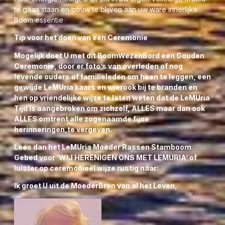
te gaan staan en trouw te blijven aan uw ware innerlijke
Boom essentie
Tip voor het doen van een Ceremonie
Mogelijk doet U met dit BoomWezenBord een Gouden
Ceremonie, door er foto’s van overleden of nog
levende ouders of familieleden om heen te leggen, een
gewijde LeMUria kaars en wierook bij te branden en
hen op vriendelijke wijze te laten weten dat de LeMUria
Tijd is aangebroken om zichzelf, ALLES maar dan ook
ALLES omtrent alle zogenaamde fijne
herinneringen,te vergeven.
Lees dan het LeMUria Moeder Rassen Stamboom
Gebed voor ‘WIJ HERENIGEN ONS MET LEMURIA’ of
luister op ceremonieël wijze rustig naar:
Ik groet U uit de MoederBron van al het Leven,