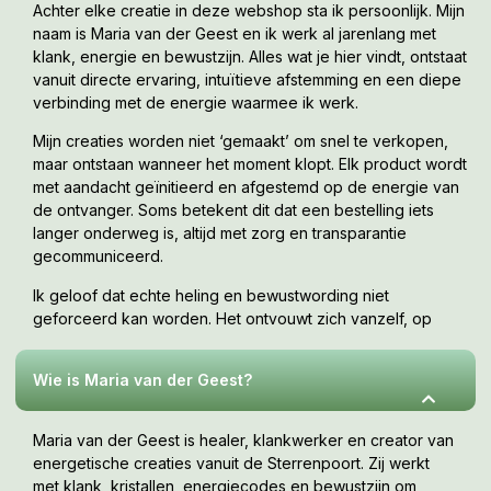
Achter elke creatie in deze webshop sta ik persoonlijk. Mijn
naam is Maria van der Geest en ik werk al jarenlang met
klank, energie en bewustzijn. Alles wat je hier vindt, ontstaat
vanuit directe ervaring, intuïtieve afstemming en een diepe
verbinding met de energie waarmee ik werk.
Mijn creaties worden niet ‘gemaakt’ om snel te verkopen,
maar ontstaan wanneer het moment klopt. Elk product wordt
met aandacht geïnitieerd en afgestemd op de energie van
de ontvanger. Soms betekent dit dat een bestelling iets
langer onderweg is, altijd met zorg en transparantie
gecommuniceerd.
Ik geloof dat echte heling en bewustwording niet
geforceerd kan worden. Het ontvouwt zich vanzelf, op
jouw tempo, wanneer je er klaar voor bent. Deze webshop
is een uitnodiging om te voelen wat bij jou resoneert.
Wie is Maria van der Geest?
Maria van der Geest is healer, klankwerker en creator van
energetische creaties vanuit de Sterrenpoort. Zij werkt
met klank, kristallen, energiecodes en bewustzijn om