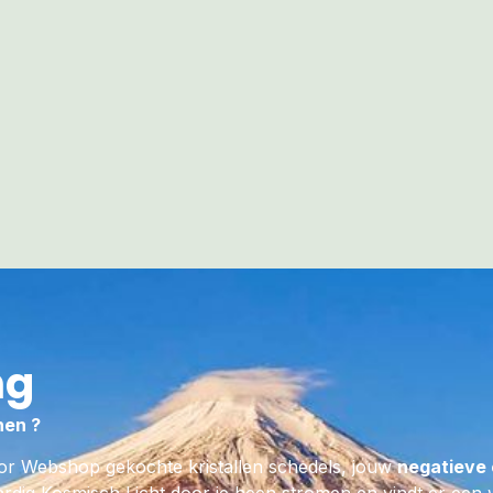
op uitmuntende wijze kracht, moe
en uithoudingsvermogen geeft. D
Tijgeroog, Jaspis en Hematiet kwa
de Zonnekracht en Vitaliteit van 
ware LeMUriaan kom je tot rust en
centrum van je lichaam getrokken
straling van levensenergie door j
bevordert ook de nachtrust en ka
geleidelijke katalysator helend en
inwerken op je immuunsysteem. 
Hematiet in deze krachtige Tijgeri
gronden, waardoor je met meer z
wereld tegemoet durft te treden.
ng
Ronddolende Negatieve energieën 
het definitief Moeder Aarde in lat
nen ?
door haar dynamische samenwerk
or Webshop gekochte kristallen schedels, jouw
negatieve 
Tijgerijzer