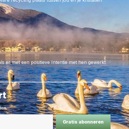
re recycling plaats tussen jou en je kristallen
ten – Verwijdert
eraar – maakt
 bij het
seert nieren, gal ,
ft
utraliseert
als er met een positieve Intentie met hen gewerkt
rt
den.
Gratis abonneren