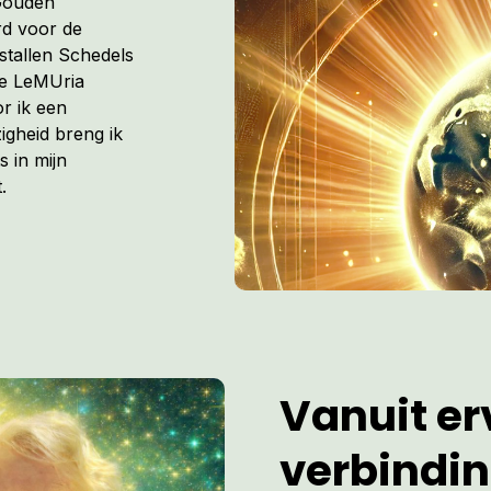
 Gouden
rd voor de
istallen Schedels
de LeMUria
r ik een
igheid breng ik
s in mijn
.
Vanuit erv
verbindi