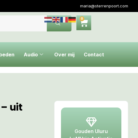
maria@sterrenpoort.com
0
ebeden
Audio
Over mij
Contact
 – uit
Gouden Uluru