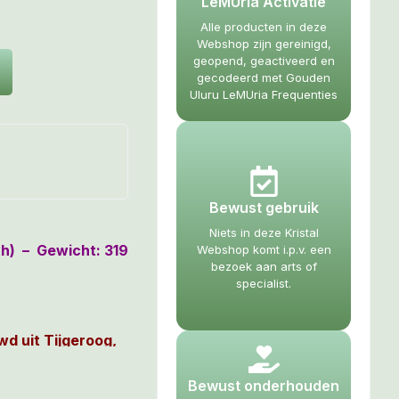
LeMUria Activatie
Alle producten in deze
Webshop zijn gereinigd,
geopend, geactiveerd en
gecodeerd met Gouden
Uluru LeMUria Frequenties
Bewust gebruik
Niets in deze Kristal
xh) – Gewicht: 319
Webshop komt i.p.v. een
bezoek aan arts of
specialist.
wd uit Tijgeroog,
Bewust onderhouden
n een skull, welke