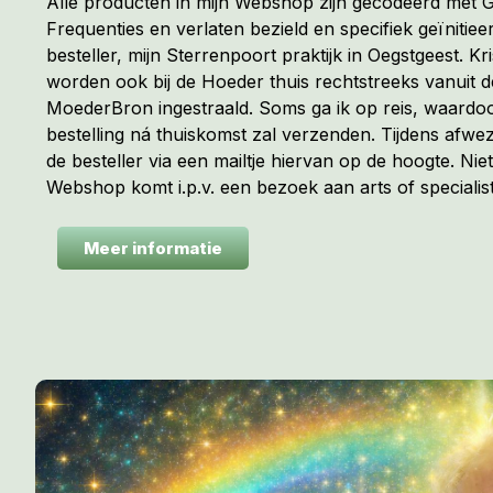
Alle producten in mijn Webshop zijn gecodeerd met
Frequenties en verlaten bezield en specifiek geïnitiee
besteller, mijn Sterrenpoort praktijk in Oegstgeest. Kr
worden ook bij de Hoeder thuis rechtstreeks vanuit 
MoederBron ingestraald. Soms ga ik op reis, waardoo
bestelling ná thuiskomst zal verzenden. Tijdens afwez
de besteller via een mailtje hiervan op de hoogte. Niet
Webshop komt i.p.v. een bezoek aan arts of specialist
Meer informatie