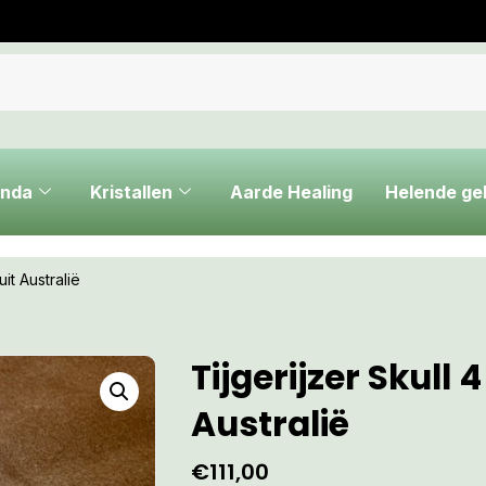
nda
Kristallen
Aarde Healing
Helende g
uit Australië
Tijgerijzer Skull 4
Australië
€
111,00