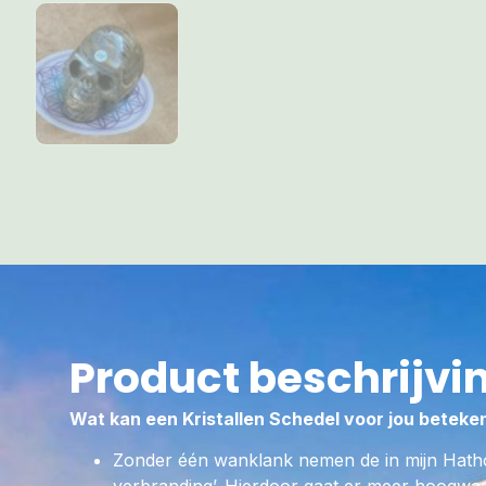
Product beschrijvi
Wat kan een Kristallen Schedel voor jou beteke
Zonder één wanklank nemen de in mijn Hath