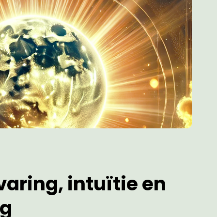
aring, intuïtie en
ng