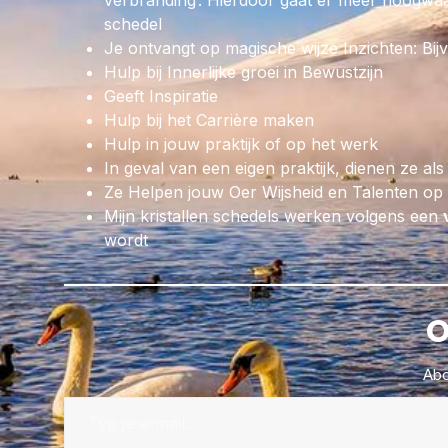
verbranding’. Hierdoor gaat er meer hoogwaar
schedel
Je ontvangt op magische wijze Inzichten: Bij
Hulp bij Innerlijke groei in Bewustzijn
Geeft Inspiratie
Hulp bij het Carrière maken
Hulp in jouw praktijk of op het werk
In geval van een eigen praktijk, dienen ze als
Ze Helpen jouw Oer Wijsheid en Talenten op p
Mijn kristallen schedels werken volgens een
wordt
O
Abo