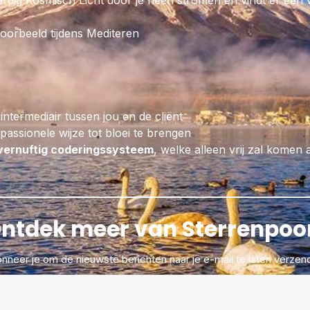
dig Kosmisch Licht door je heen stromen en vindt er een wa
Vermindert Angst en Burn-out klach
ronddolende entiteiten – Bloedzuiv
voorbeeld tijdens Mediteren
evenwichtiger – maakt wilskrachtiger
doorbreken van verslavingen – vitali
lever, alvleeklier en darmflora – gee
uithoudingsvermogen en kracht – ne
geopatische straling!
 intermediair tussen jou en de cliënt
assionele wijze tot bloei te brengen
vernuftig coderingssysteem
, welke alleen vrij zal komen 
ntdek meer van Sterrenpoo
nneer je om de nieuwste berichten naar je e-mail te laten verzen