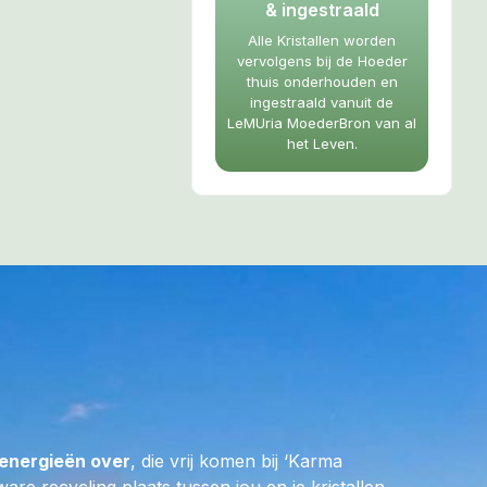
& ingestraald
d, zelfvertrouwen
Alle Kristallen worden
oor de combi van
vervolgens bij de Hoeder
rts versterkt ze
thuis onderhouden en
een mens. Als een
ingestraald vanuit de
LeMUria MoederBron van al
 word je in het
het Leven.
. Een continue
e Prana Kanaal
n als een
 stimulerend
Met name
jzer Dame zal je
elfvertrouwen de
in je Auraveld zal
en verdwijnen,
ing met haar.
energieën over
, die vrij komen bij ‘Karma